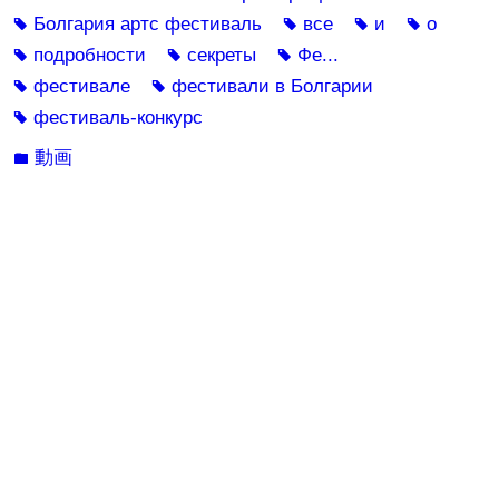
Болгария артс фестиваль
все
и
о
tag
tag
tag
tag
подробности
секреты
Фе...
tag
tag
tag
фестивале
фестивали в Болгарии
tag
tag
фестиваль-конкурс
tag
動画
folder