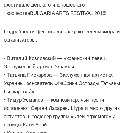
фестивале детского и юношеского
творчестваBULGARIA ARTS FESTIVAL 2016!
Подробности фестиваля раскроют члены жюри и
организаторы:
• Виталий Козловский — украинский певец,
Заслуженный артист Украины.
• Татьяна Пискарева — Заслуженная артистка
Украины, основатель «Фабрики Эстрады Татьяны
Пискаревой».
• Тимур Усманов — композитор, чьи песни
исполняют Сергей Лазарев, Шура и много других
артистов. Продюсер группы «Клей Угрюмого» и
певицы Кати Брайт.