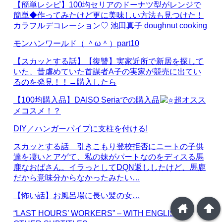
【簡単レシピ】100均セリアのドーナツ型がレンジで
簡単◆作ってみたけど更に美味しい方法も見つけた！
カラフルデコレーション♡ 池田真子 doughnut cooking
モンハンワールド（ ＾ω＾）part10
【スカッとする話】【復讐】実家近所で新居を探して
いた、昔虐めていた首謀者A子の実家が競売に出てい
るのを発見！！→購入したら
【100均購入品】DAISO Seriaでの購入品
超オスス
メコスメ！？
DIY／ハンガーパイプに支柱を付ける!
スカッとする話 引きこもり登校拒否にニートの子供
達を凄いとアゲて、私の妹がパートなのをディスる馬
鹿なおばさん。イラっとしてDQN返ししたけど、馬鹿
だから意味分からなかったみたい…
【怖い話】お風呂場に長い髪の女…
home
arrowup
“LAST HOURS’ WORKERS” – WITH ENGLISH &