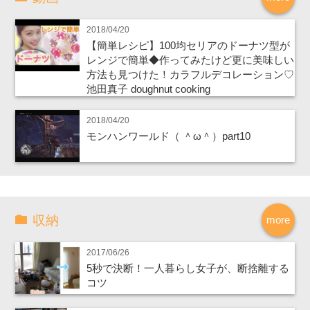
2018/04/20
【簡単レシピ】100均セリアのドーナツ型が
レンジで簡単◆作ってみたけど更に美味しい
方法も見つけた！カラフルデコレーション♡
池田真子 doughnut cooking
2018/04/20
モンハンワールド（ ＾ω＾）part10
収納
more
2017/06/26
5秒で決断！一人暮らし女子が、断捨離する
コツ