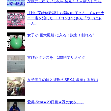
が競売に出ているのを発見！！→購入したら
【Hな実録体験談】お隣のお子さんＪＳのオナ
ニー癖を治したロリコンおじさん「ウッはぁ
ーん」
女子が 巨大風船 に入る！脱出！割れる⁈
古びたタンスを、100均でリメイク
女子高生の妹と彼氏のSEXを盗撮する兄①
愛美-5cm★23日目★裸の女を。。