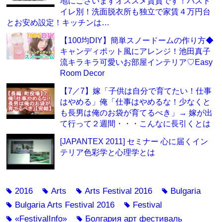
地にございますオススメ賃貸です！バスト
イレ別！洗面脱衣所も独立で家賃４万円台
とお安め設定！キッチンは…
【100均DIY】簡単スノードームの作り方◆
キャンディポット風にアレンジ！池田真子
流キラキラ可愛いお部屋インテリア♡Easy
Room Decor
【7／7】嫁「子供は自分で育てたい！仕事
はやめる」俺「仕事はやめるな！少なくと
も長男は俺のお袋が育てるべき」→ 嫁が出
て行って２週間・・・こんなに長引くとは
[JAPANTEX 2011] セミナー 心に届くイン
テリア色彩学と心理学とは
2016
Arts
Arts Festival 2016
Bulgaria
tag
tag
tag
tag
Bulgaria Arts Festival 2016
Festival
tag
tag
«FestivalInfo»
Болгария арт фестиваль
tag
tag