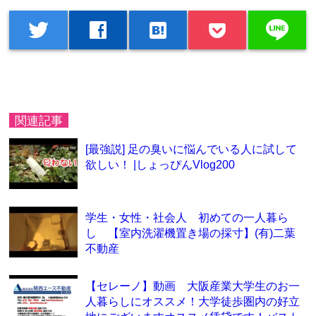
line
twitter
facebook
hatenabookmark
関連記事
[最強説] 足の臭いに悩んでいる人に試して
欲しい！ |しょっぴんVlog200
学生・女性・社会人 初めての一人暮ら
し 【室内洗濯機置き場の採寸】(有)二葉
不動産
【セレーノ】動画 大阪産業大学生のお一
人暮らしにオススメ！大学徒歩圏内の好立