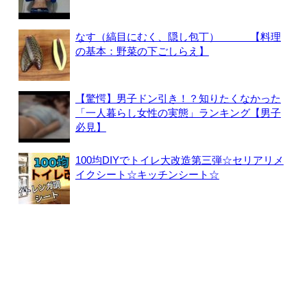
なす（縞目にむく、隠し包丁） 【料理
の基本：野菜の下ごしらえ】
【驚愕】男子ドン引き！？知りたくなかった
「一人暮らし女性の実態」ランキング【男子
必見】
100均DIYでトイレ大改造第三弾☆セリアリメ
イクシート☆キッチンシート☆