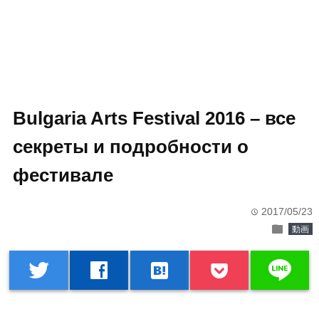
Bulgaria Arts Festival 2016 – все
секреты и подробности о
фестивале
2017/05/23
time
folder
動画
line
twitter
facebook
hatenabookmark