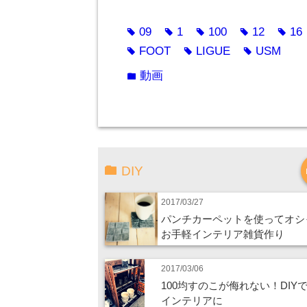
09
1
100
12
16
tag
tag
tag
tag
tag
FOOT
LIGUE
USM
tag
tag
tag
動画
folder
DIY
2017/03/27
パンチカーペットを使ってオシ
お手軽インテリア雑貨作り
2017/03/06
100均すのこが侮れない！DIY
インテリアに