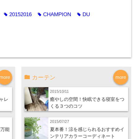
20152016
CHAMPION
DU
tag
tag
tag
カーテン
more
more
2015/10/11
ャレ
癒やしの空間！快眠できる寝室をつ
くる３つのコツ
2015/07/27
で万能
夏本番！涼を感じられるおすすめイ
ンテリアカラーコーディネート