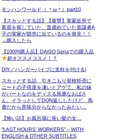
モンハンワールド（ ＾ω＾）part10
【スカッとする話】【復讐】実家近所で
新居を探していた、昔虐めていた首謀者A
子の実家が競売に出ているのを発見！！
→購入したら
【100均購入品】DAISO Seriaでの購入品
超オススメコスメ！？
DIY／ハンガーパイプに支柱を付ける!
スカッとする話 引きこもり登校拒否に
ニートの子供達を凄いとアゲて、私の妹
がパートなのをディスる馬鹿なおばさ
ん。イラっとしてDQN返ししたけど、馬
鹿だから意味分からなかったみたい…
【怖い話】お風呂場に長い髪の女…
“LAST HOURS’ WORKERS” – WITH
ENGLISH & OTHER SUBTITLES