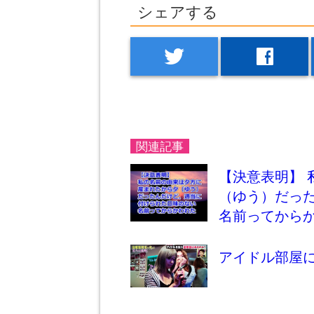
シェアする
twitter
facebook
関連記事
【決意表明】
（ゆう）だっ
名前ってから
アイドル部屋