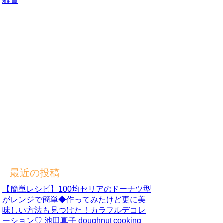
雑貨
最近の投稿
【簡単レシピ】100均セリアのドーナツ型
がレンジで簡単◆作ってみたけど更に美
味しい方法も見つけた！カラフルデコレ
ーション♡ 池田真子 doughnut cooking