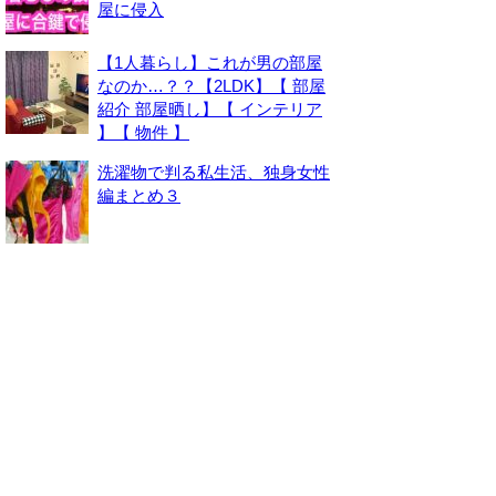
屋に侵入
【1人暮らし】これが男の部屋
なのか…？？【2LDK】【 部屋
紹介 部屋晒し】【 インテリア
】【 物件 】
洗濯物で判る私生活、独身女性
編まとめ３