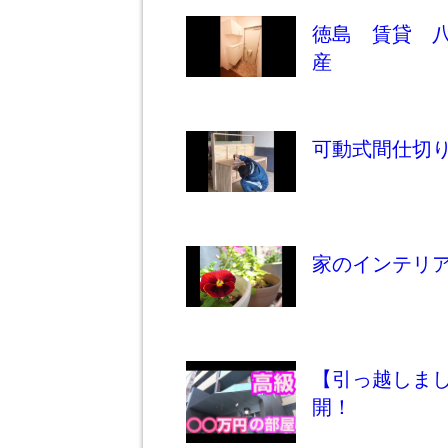
徳島 賃貸 
産
可動式間仕切
家のインテリ
【引っ越しま
開！