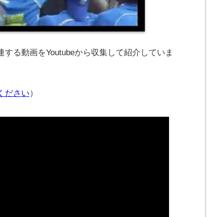
する動画をYoutubeから収集して紹介していま
ください
）