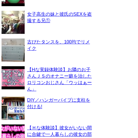
女子高生の妹と彼氏のSEXを盗
撮する兄①
古びたタンスを、100均でリメ
イク
【Hな実録体験談】お隣のお子
さんＪＳのオナニー癖を治した
ロリコンおじさん「ウッはぁー
ん」
DIY／ハンガーパイプに支柱を
付ける!
【Ｈな体験談】彼女がいない間
に合鍵で一人暮らしの彼女の部