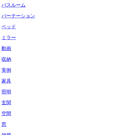
バスルーム
パーテーション
ベッド
ミラー
動画
収納
実例
家具
照明
玄関
空間
窓