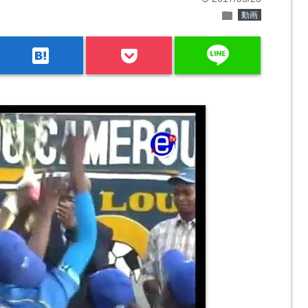
folder
動画
line
hatenabookmark