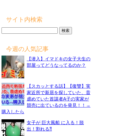
サイト内検索
検
索:
今週の人気記事
【潜入】イマドキの女子大生の
部屋ってどうなってるのか？
【スカッとする話】【復讐】実
家近所で新居を探していた、昔
虐めていた首謀者A子の実家が
競売に出ているのを発見！！→
購入したら
女子が 巨大風船 に入る！脱
出！割れる⁈