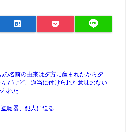
line
hatenabookmark
 私の名前の由来は夕方に産まれたから夕
たんだけど、適当に付けられた意味のない
かわれた
に盗聴器、犯人に迫る