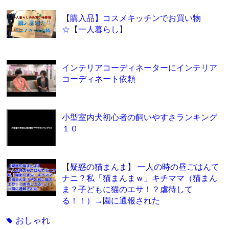
【購入品】コスメキッチンでお買い物
☆【一人暮らし】
インテリアコーディネーターにインテリア
コーディネート依頼
小型室内犬初心者の飼いやすさランキング
１０
【疑惑の猫まんま】 一人の時の昼ごはんて
ナニ？私「猫まんまｗ」キチママ（猫まん
ま？子どもに猫のエサ！？虐待して
る！！）→園に通報された
おしゃれ
tag