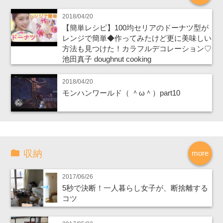
2018/04/20
【簡単レシピ】100均セリアのドーナツ型が
レンジで簡単◆作ってみたけど更に美味しい
方法も見つけた！カラフルデコレーション♡
池田真子 doughnut cooking
2018/04/20
モンハンワールド（ ＾ω＾）part10
収納
more
2017/06/26
5秒で決断！一人暮らし女子が、断捨離する
コツ