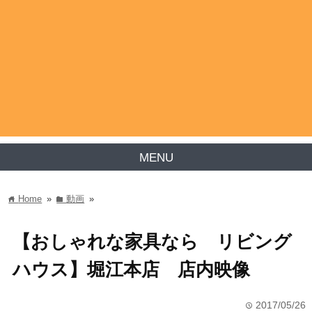
MENU
Home
»
動画
»
home
folder
【おしゃれな家具なら リビング
ハウス】堀江本店 店内映像
2017/05/26
time