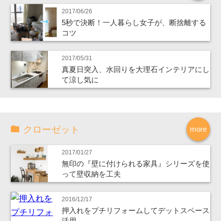
2017/06/26
5秒で決断！一人暮らし女子が、断捨離する
コツ
2017/05/31
真夏日突入、水回りを大理石インテリアにし
て涼し気に
クローゼット
more
2017/01/27
無印の『壁に付けられる家具』シリーズを使
って壁収納を工夫
2016/12/17
押入れをプチリフォームしてデットスペース
活用