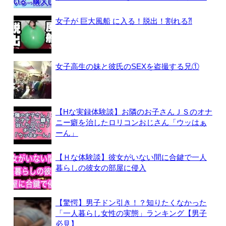
女子が 巨大風船 に入る！脱出！割れる⁈
女子高生の妹と彼氏のSEXを盗撮する兄①
【Hな実録体験談】お隣のお子さんＪＳのオナ
ニー癖を治したロリコンおじさん「ウッはぁ
ーん」
【Ｈな体験談】彼女がいない間に合鍵で一人
暮らしの彼女の部屋に侵入
【驚愕】男子ドン引き！？知りたくなかった
「一人暮らし女性の実態」ランキング【男子
必見】