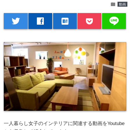
folder
動画
line
twitter
facebook
hatenabookmark
一人暮らし女子のインテリアに関連する動画をYoutube