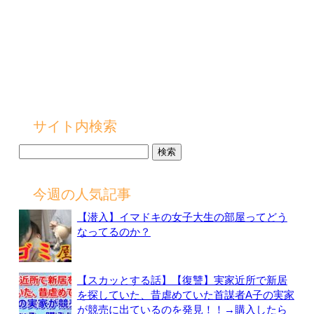
サイト内検索
検
索:
今週の人気記事
【潜入】イマドキの女子大生の部屋ってどう
なってるのか？
【スカッとする話】【復讐】実家近所で新居
を探していた、昔虐めていた首謀者A子の実家
が競売に出ているのを発見！！→購入したら