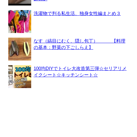
洗濯物で判る私生活、独身女性編まとめ３
なす（縞目にむく、隠し包丁） 【料理
の基本：野菜の下ごしらえ】
100均DIYでトイレ大改造第三弾☆セリアリメ
イクシート☆キッチンシート☆