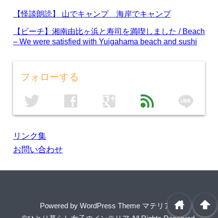
【怪談朗読】 山でキャンプ 海岸でキャンプ
【ビーチ】湘南由比ヶ浜と寿司を満喫しました / Beach
– We were satisfied with Yuigahama beach and sushi
フォローする
line
twitter
facebook
google
feed
リンク集
お問い合わせ
home
arrowup
Powered by
WordPress Theme マテリアル