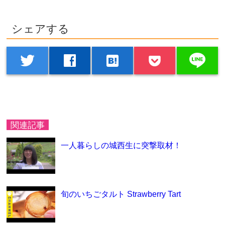
シェアする
line
twitter
facebook
hatenabookmark
関連記事
一人暮らしの城西生に突撃取材！
旬のいちごタルト Strawberry Tart