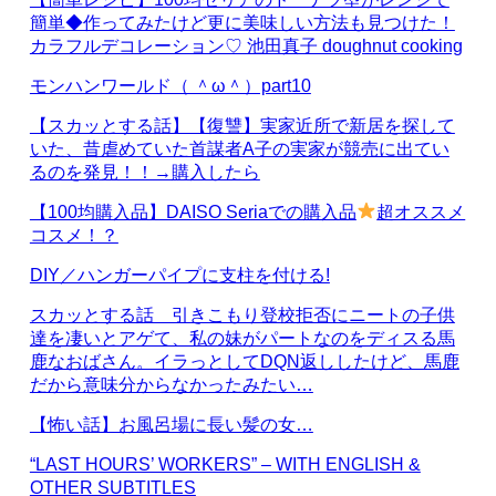
簡単◆作ってみたけど更に美味しい方法も見つけた！
カラフルデコレーション♡ 池田真子 doughnut cooking
モンハンワールド（ ＾ω＾）part10
【スカッとする話】【復讐】実家近所で新居を探して
いた、昔虐めていた首謀者A子の実家が競売に出てい
るのを発見！！→購入したら
【100均購入品】DAISO Seriaでの購入品
超オススメ
コスメ！？
DIY／ハンガーパイプに支柱を付ける!
スカッとする話 引きこもり登校拒否にニートの子供
達を凄いとアゲて、私の妹がパートなのをディスる馬
鹿なおばさん。イラっとしてDQN返ししたけど、馬鹿
だから意味分からなかったみたい…
【怖い話】お風呂場に長い髪の女…
“LAST HOURS’ WORKERS” – WITH ENGLISH &
OTHER SUBTITLES