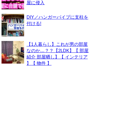
屋に侵入
DIY／ハンガーパイプに支柱を
付ける!
【1人暮らし】これが男の部屋
なのか…？？【2LDK】【 部屋
紹介 部屋晒し】【 インテリア
】【 物件 】