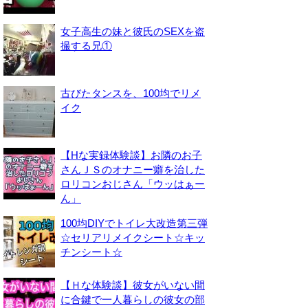
女子高生の妹と彼氏のSEXを盗
撮する兄①
古びたタンスを、100均でリメ
イク
【Hな実録体験談】お隣のお子
さんＪＳのオナニー癖を治した
ロリコンおじさん「ウッはぁー
ん」
100均DIYでトイレ大改造第三弾
☆セリアリメイクシート☆キッ
チンシート☆
【Ｈな体験談】彼女がいない間
に合鍵で一人暮らしの彼女の部