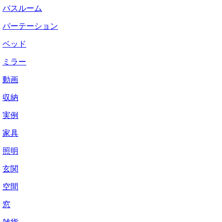
バスルーム
パーテーション
ベッド
ミラー
動画
収納
実例
家具
照明
玄関
空間
窓