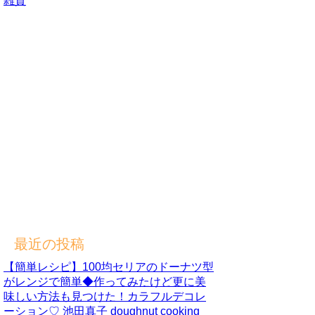
雑貨
最近の投稿
【簡単レシピ】100均セリアのドーナツ型
がレンジで簡単◆作ってみたけど更に美
味しい方法も見つけた！カラフルデコレ
ーション♡ 池田真子 doughnut cooking