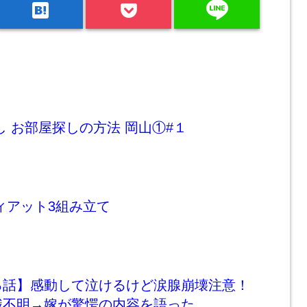
line
hatenabookmark
し お部屋探しの方法 岡山①#１
ィアット3組み立て
る話】感動して泣けるけど涙腺崩壊注意！
識不明→嫁が驚愕の内容を語った