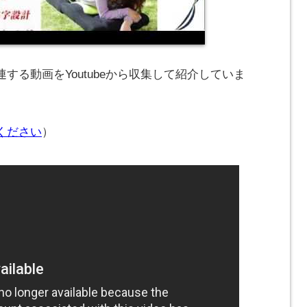
する動画をYoutubeから収集して紹介していま
ください
）