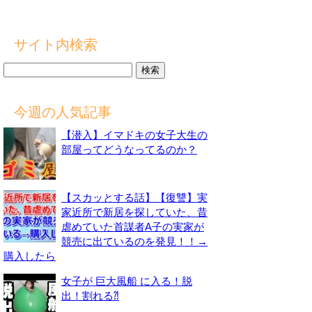
サイト内検索
検
索:
今週の人気記事
【潜入】イマドキの女子大生の
部屋ってどうなってるのか？
【スカッとする話】【復讐】実
家近所で新居を探していた、昔
虐めていた首謀者A子の実家が
競売に出ているのを発見！！→
購入したら
女子が 巨大風船 に入る！脱
出！割れる⁈