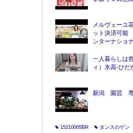
メルヴェーユ花
ット決済可能
ンターナショ
一人暮らしは
ィ）氷高-ひだ
新潟 園芸 
15210005BR
タンスのゲン
tag
tag