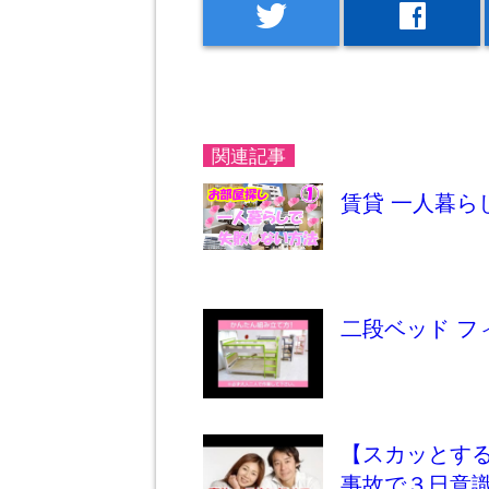
twitter
facebook
関連記事
賃貸 一人暮ら
二段ベッド フ
【スカッとす
事故で３日意