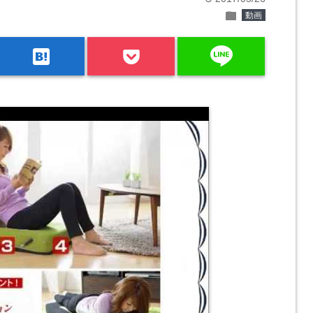
folder
動画
line
hatenabookmark