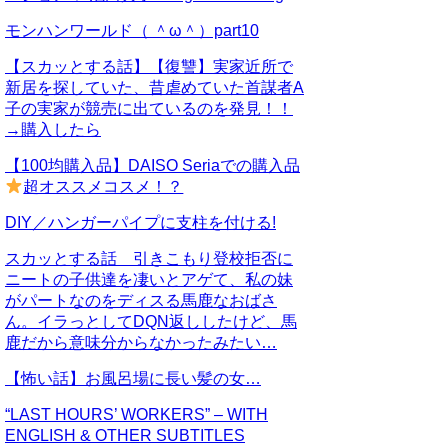
モンハンワールド（ ＾ω＾）part10
【スカッとする話】【復讐】実家近所で
新居を探していた、昔虐めていた首謀者A
子の実家が競売に出ているのを発見！！
→購入したら
【100均購入品】DAISO Seriaでの購入品
超オススメコスメ！？
DIY／ハンガーパイプに支柱を付ける!
スカッとする話 引きこもり登校拒否に
ニートの子供達を凄いとアゲて、私の妹
がパートなのをディスる馬鹿なおばさ
ん。イラっとしてDQN返ししたけど、馬
鹿だから意味分からなかったみたい…
【怖い話】お風呂場に長い髪の女…
“LAST HOURS’ WORKERS” – WITH
ENGLISH & OTHER SUBTITLES