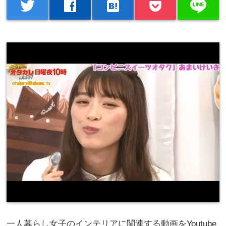
line
twitter
facebook
hatenabookmark
一人暮らし女子のインテリアに関連する動画をYoutube