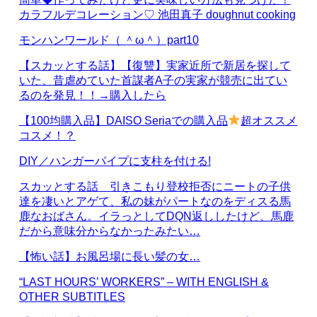
カラフルデコレーション♡ 池田真子 doughnut cooking
モンハンワールド（ ＾ω＾）part10
【スカッとする話】【復讐】実家近所で新居を探して
いた、昔虐めていた首謀者A子の実家が競売に出てい
るのを発見！！→購入したら
【100均購入品】DAISO Seriaでの購入品
超オススメ
コスメ！？
DIY／ハンガーパイプに支柱を付ける!
スカッとする話 引きこもり登校拒否にニートの子供
達を凄いとアゲて、私の妹がパートなのをディスる馬
鹿なおばさん。イラっとしてDQN返ししたけど、馬鹿
だから意味分からなかったみたい…
【怖い話】お風呂場に長い髪の女…
“LAST HOURS’ WORKERS” – WITH ENGLISH &
OTHER SUBTITLES