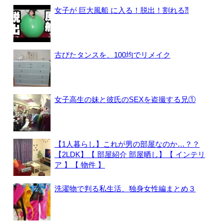
女子が 巨大風船 に入る！脱出！割れる⁈
古びたタンスを、100均でリメイク
女子高生の妹と彼氏のSEXを盗撮する兄①
【1人暮らし】これが男の部屋なのか…？？
【2LDK】【 部屋紹介 部屋晒し】【 インテリ
ア 】【 物件 】
洗濯物で判る私生活、独身女性編まとめ３