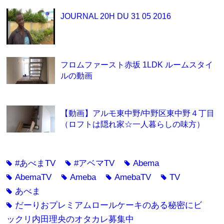
JOURNAL 20H DU 31 05 2016
フロムファースト赤坂 1LDK ルームスタイ
ルの動画
【動画】アルモ東中野/中野区東中野４丁目
（ロフトは隠れ家☆一人暮らしの味方）
#あべまTV
#アベマTV
Abema
tag
tag
tag
AbemaTV
Ameba
AmebaTV
TV
tag
tag
tag
tag
あべま
tag
だーりおプレミアムロールケーキのある秘密にビ
tag
ックリ内田理央のオタカレ募集中