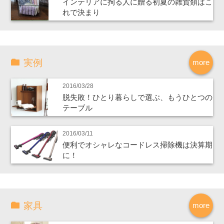
インテリアに拘る人に贈る初夏の雑貨類はこ
れで決まり
実例
more
2016/03/28
脱失敗！ひとり暮らしで選ぶ、もうひとつの
テーブル
2016/03/11
便利でオシャレなコードレス掃除機は決算期
に！
家具
more