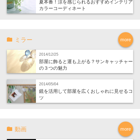
夏本番！涼を感じられるおすすめインテリア
カラーコーディネート
ミラー
more
2014/12/25
部屋に飾ると運も上がる？サンキャッチャー
の３つの魅力
2014/05/04
鏡を活用して部屋を広くおしゃれに見せるコ
ツ
動画
more