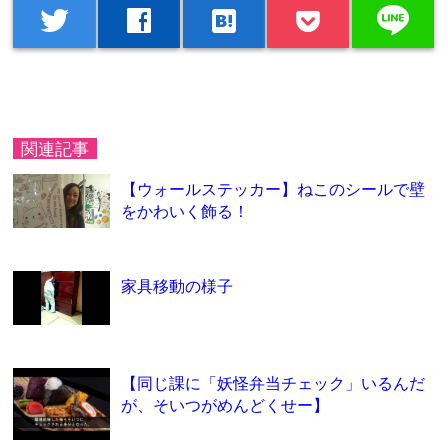
line
twitter
facebook
hatenabookmark
関連記事
【ウォールステッカー】ねこのシールで壁
をかわいく飾る！
家具移動の様子
【同じ課に「妖怪弁当チェック」いるんだ
が、そいつがめんどくせー】