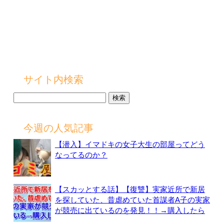
サイト内検索
検
索:
今週の人気記事
【潜入】イマドキの女子大生の部屋ってどう
なってるのか？
【スカッとする話】【復讐】実家近所で新居
を探していた、昔虐めていた首謀者A子の実家
が競売に出ているのを発見！！→購入したら