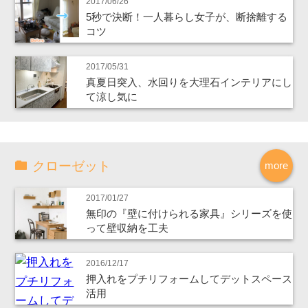
2017/06/26
5秒で決断！一人暮らし女子が、断捨離する
コツ
2017/05/31
真夏日突入、水回りを大理石インテリアにし
て涼し気に
クローゼット
more
2017/01/27
無印の『壁に付けられる家具』シリーズを使
って壁収納を工夫
2016/12/17
押入れをプチリフォームしてデットスペース
活用