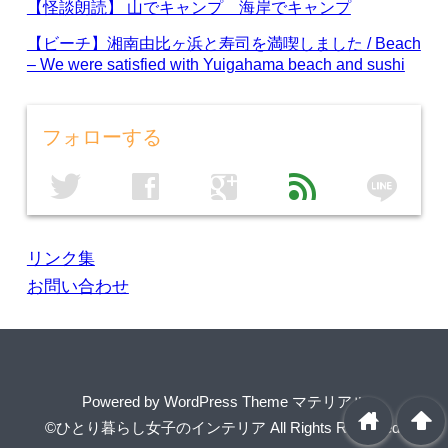
【怪談朗読】 山でキャンプ 海岸でキャンプ
【ビーチ】湘南由比ヶ浜と寿司を満喫しました / Beach
– We were satisfied with Yuigahama beach and sushi
フォローする
line
twitter
facebook
google
feed
リンク集
お問い合わせ
Powered by
WordPress Theme マテリアル
home
arrowup
©ひとり暮らし女子のインテリア
All Rights Reserved.