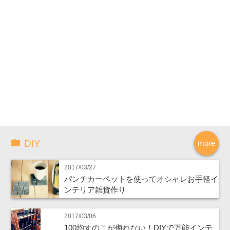
DIY
more
2017/03/27
パンチカーペットを使ってオシャレお手軽イ
ンテリア雑貨作り
2017/03/06
100均すのこが侮れない！DIYで万能インテ