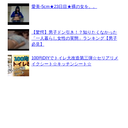
愛美-5cm★23日目★裸の女を。。
【驚愕】男子ドン引き！？知りたくなかった
「一人暮らし女性の実態」ランキング【男子
必見】
100均DIYでトイレ大改造第三弾☆セリアリメ
イクシート☆キッチンシート☆