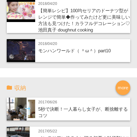
2018/04/20
【簡単レシピ】100均セリアのドーナツ型が
レンジで簡単◆作ってみたけど更に美味しい
方法も見つけた！カラフルデコレーション♡
池田真子 doughnut cooking
2018/04/20
モンハンワールド（ ＾ω＾）part10
収納
more
2017/06/26
5秒で決断！一人暮らし女子が、断捨離する
コツ
2017/05/22