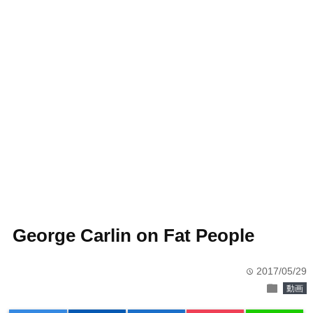
George Carlin on Fat People
2017/05/29
time
folder
動画