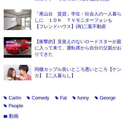
「尾山台 賃貸」学生・社会人の一人暮ら
しに １ＤＫ ＴＶモニターフォンも
【フレンドハウス】(有)二葉不動産
【衝撃的】見覚えのないロードスターが庭
に入って来て、運転席から自分の父親がお
りてきた
同棲カップル良いところ悪いところ【ケン
カ】【二人暮らし】
Carlin
Comedy
Fat
funny
George
tag
tag
tag
tag
tag
People
tag
動画
folder