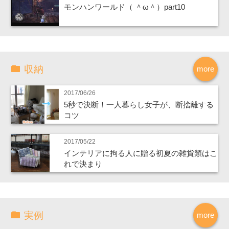
モンハンワールド（ ＾ω＾）part10
収納
more
2017/06/26
5秒で決断！一人暮らし女子が、断捨離する
コツ
2017/05/22
インテリアに拘る人に贈る初夏の雑貨類はこ
れで決まり
実例
more