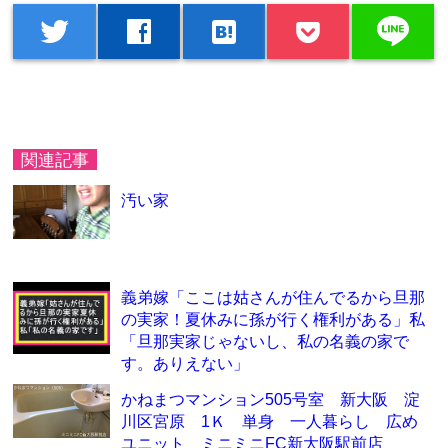
line
twitter
facebook
hatenabookmark
関連記事
汚い家
義弟嫁「ここは姑さんが住んでるから旦那
の実家！夏休みに孫が行く権利がある」私
「旦那実家じゃないし、私の名義の家で
す。ありえない」
かねまつマンション505号室 新大阪 淀
川区宮原 1Ｋ 単身 一人暮らし 広め
ユニット ミニミニFC新大阪駅前店