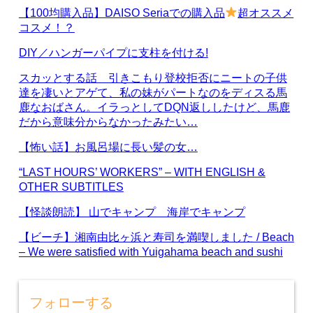
【100均購入品】DAISO Seriaでの購入品
超オススメ
コスメ！？
DIY／ハンガーパイプに支柱を付ける!
スカッとする話 引きこもり登校拒否にニートの子供
達を凄いとアゲて、私の妹がパートなのをディスる馬
鹿なおばさん。イラっとしてDQN返ししたけど、馬鹿
だから意味分からなかったみたい…
【怖い話】お風呂場に長い髪の女…
“LAST HOURS’ WORKERS” – WITH ENGLISH &
OTHER SUBTITLES
【怪談朗読】 山でキャンプ 海岸でキャンプ
【ビーチ】湘南由比ヶ浜と寿司を満喫しました / Beach
– We were satisfied with Yuigahama beach and sushi
フォローする