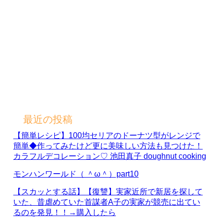
最近の投稿
【簡単レシピ】100均セリアのドーナツ型がレンジで
簡単◆作ってみたけど更に美味しい方法も見つけた！
カラフルデコレーション♡ 池田真子 doughnut cooking
モンハンワールド（ ＾ω＾）part10
【スカッとする話】【復讐】実家近所で新居を探して
いた、昔虐めていた首謀者A子の実家が競売に出てい
るのを発見！！→購入したら