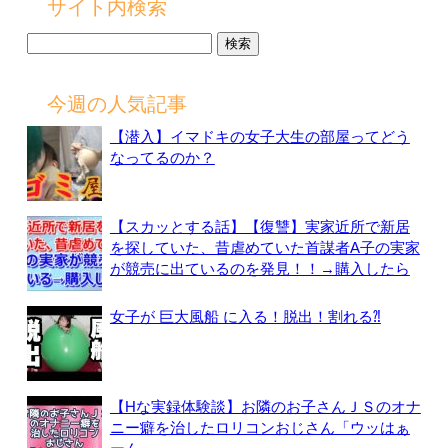
サイト内検索
検
索:
今週の人気記事
【潜入】イマドキの女子大生の部屋ってどう
なってるのか？
【スカッとする話】【復讐】実家近所で新居
を探していた、昔虐めていた首謀者A子の実家
が競売に出ているのを発見！！→購入したら
女子が 巨大風船 に入る！脱出！割れる⁈
【Hな実録体験談】お隣のお子さんＪＳのオナ
ニー癖を治したロリコンおじさん「ウッはぁ