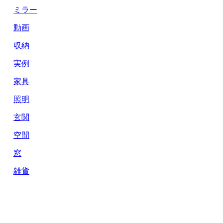
ミラー
動画
収納
実例
家具
照明
玄関
空間
窓
雑貨