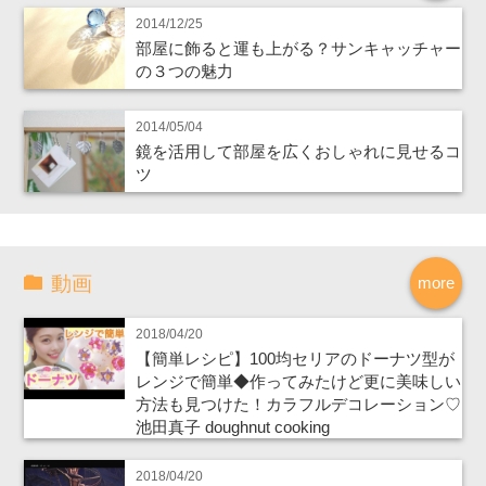
2014/12/25
部屋に飾ると運も上がる？サンキャッチャー
の３つの魅力
2014/05/04
鏡を活用して部屋を広くおしゃれに見せるコ
ツ
動画
more
2018/04/20
【簡単レシピ】100均セリアのドーナツ型が
レンジで簡単◆作ってみたけど更に美味しい
方法も見つけた！カラフルデコレーション♡
池田真子 doughnut cooking
2018/04/20