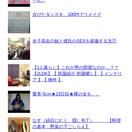
ーん」
古びたタンスを、100均でリメイク
女子高生の妹と彼氏のSEXを盗撮する兄①
【1人暮らし】これが男の部屋なのか…？？
【2LDK】【 部屋紹介 部屋晒し】【 インテリ
ア 】【 物件 】
愛美-5cm★23日目★裸の女を。。
なす（縞目にむく、隠し包丁） 【料理
の基本：野菜の下ごしらえ】