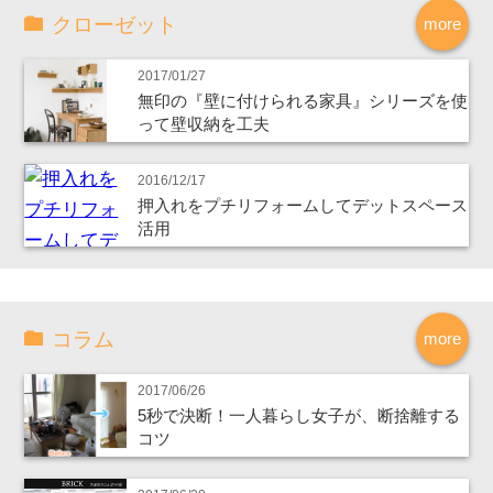
クローゼット
more
2017/01/27
無印の『壁に付けられる家具』シリーズを使
って壁収納を工夫
2016/12/17
押入れをプチリフォームしてデットスペース
活用
コラム
more
2017/06/26
5秒で決断！一人暮らし女子が、断捨離する
コツ