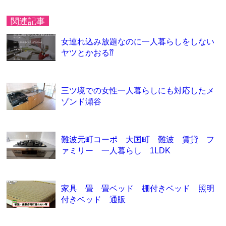
関連記事
女連れ込み放題なのに一人暮らしをしない
ヤツとかおる⁇
三ツ境での女性一人暮らしにも対応したメ
ゾンド瀬谷
難波元町コーポ 大国町 難波 賃貸 フ
ァミリー 一人暮らし 1LDK
家具 畳 畳ベッド 棚付きベッド 照明
付きベッド 通販