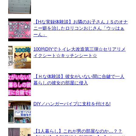
【Hな実録体験談】お隣のお子さんＪＳのオナ
ニー癖を治したロリコンおじさん「ウッはぁ
ーん」
100均DIYでトイレ大改造第三弾☆セリアリメ
イクシート☆キッチンシート☆
【Ｈな体験談】彼女がいない間に合鍵で一人
暮らしの彼女の部屋に侵入
DIY／ハンガーパイプに支柱を付ける!
【1人暮らし】これが男の部屋なのか…？？