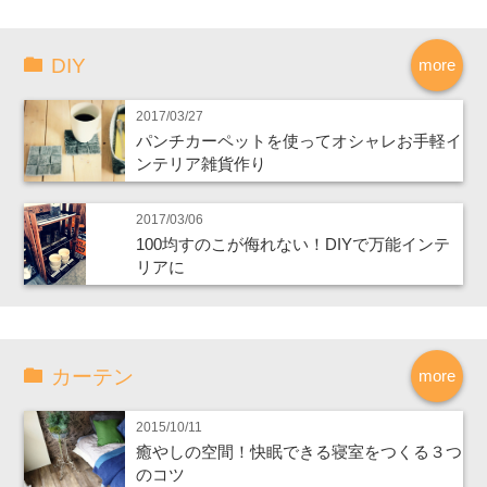
DIY
more
2017/03/27
パンチカーペットを使ってオシャレお手軽イ
ンテリア雑貨作り
2017/03/06
100均すのこが侮れない！DIYで万能インテ
リアに
カーテン
more
2015/10/11
癒やしの空間！快眠できる寝室をつくる３つ
のコツ