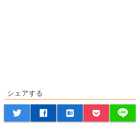
シェアする
line
twitter
facebook
hatenabookmark