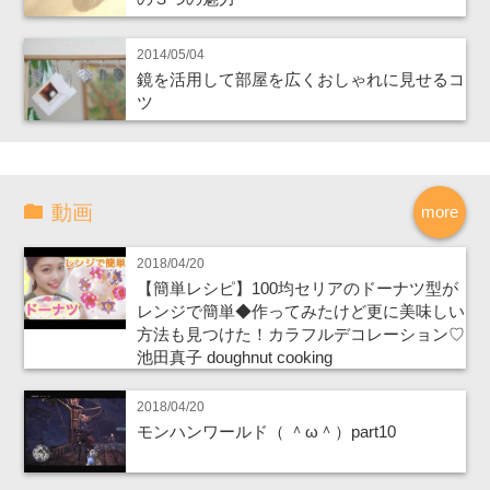
2014/05/04
鏡を活用して部屋を広くおしゃれに見せるコ
ツ
動画
more
2018/04/20
【簡単レシピ】100均セリアのドーナツ型が
レンジで簡単◆作ってみたけど更に美味しい
方法も見つけた！カラフルデコレーション♡
池田真子 doughnut cooking
2018/04/20
モンハンワールド（ ＾ω＾）part10