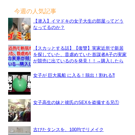
索:
今週の人気記事
【潜入】イマドキの女子大生の部屋ってどう
なってるのか？
【スカッとする話】【復讐】実家近所で新居
を探していた、昔虐めていた首謀者A子の実家
が競売に出ているのを発見！！→購入したら
女子が 巨大風船 に入る！脱出！割れる⁈
女子高生の妹と彼氏のSEXを盗撮する兄①
古びたタンスを、100均でリメイク