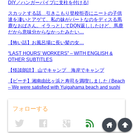
DIY／ハンガーパイプに支柱を付ける!
スカッとする話 引きこもり登校拒否にニートの子供
達を凄いとアゲて、私の妹がパートなのをディスる馬
鹿なおばさん。イラっとしてDQN返ししたけど、馬鹿
だから意味分からなかったみたい…
【怖い話】お風呂場に長い髪の女…
“LAST HOURS’ WORKERS” – WITH ENGLISH &
OTHER SUBTITLES
【怪談朗読】 山でキャンプ 海岸でキャンプ
【ビーチ】湘南由比ヶ浜と寿司を満喫しました / Beach
– We were satisfied with Yuigahama beach and sushi
フォローする
line
twitter
facebook
google
feed
home
arrowup