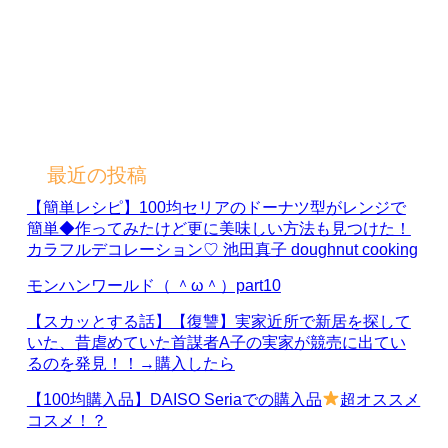
最近の投稿
【簡単レシピ】100均セリアのドーナツ型がレンジで
簡単◆作ってみたけど更に美味しい方法も見つけた！
カラフルデコレーション♡ 池田真子 doughnut cooking
モンハンワールド（ ＾ω＾）part10
【スカッとする話】【復讐】実家近所で新居を探して
いた、昔虐めていた首謀者A子の実家が競売に出てい
るのを発見！！→購入したら
【100均購入品】DAISO Seriaでの購入品
超オススメ
コスメ！？