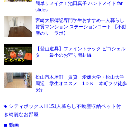
簡単リメイク！池田真子 ハンドメイド far
slides
宮崎大原簿記専門学生おすすめ一人暮らし
賃貸マンション ステーションコート 【不動
産のリーラボ】
【登山道具】ファイントラック ピコシェル
ター 最小のお守り開封編
松山市木屋町 賃貸 愛媛大学・松山大学
周辺 学生オススメ 1ＤＫ 本町フジ徒歩
5分
シティボックスⅢ151人暮らし不動産収納ベット付
tag
き綺麗なお部屋
動画
folder