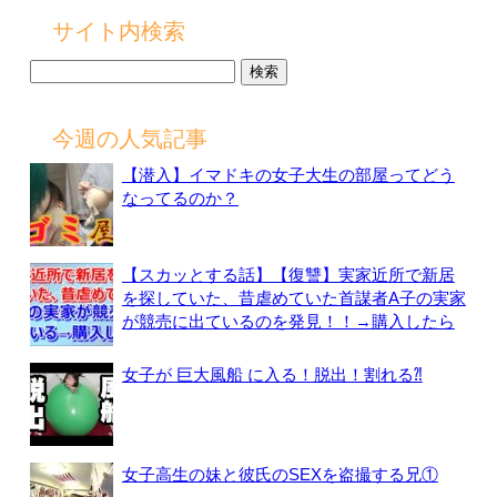
サイト内検索
検
索:
今週の人気記事
【潜入】イマドキの女子大生の部屋ってどう
なってるのか？
【スカッとする話】【復讐】実家近所で新居
を探していた、昔虐めていた首謀者A子の実家
が競売に出ているのを発見！！→購入したら
女子が 巨大風船 に入る！脱出！割れる⁈
女子高生の妹と彼氏のSEXを盗撮する兄①