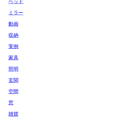
ベッド
ミラー
動画
収納
実例
家具
照明
玄関
空間
窓
雑貨