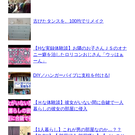
古びたタンスを、100均でリメイク
【Hな実録体験談】お隣のお子さんＪＳのオナ
ニー癖を治したロリコンおじさん「ウッはぁ
ーん」
DIY／ハンガーパイプに支柱を付ける!
【Ｈな体験談】彼女がいない間に合鍵で一人
暮らしの彼女の部屋に侵入
【1人暮らし】これが男の部屋なのか…？？