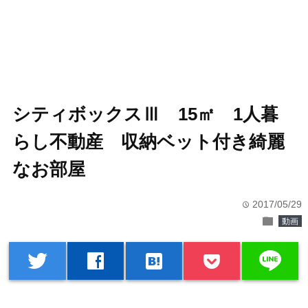
シティボックスⅢ 15㎡ 1人暮
らし不動産 収納ベット付き綺麗
なお部屋
2017/05/29
time
folder
動画
line
twitter
facebook
hatenabookmark