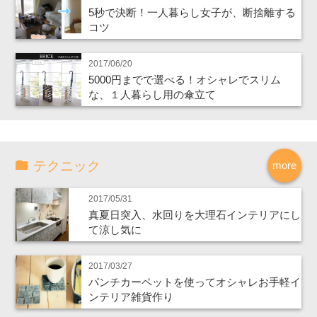
5秒で決断！一人暮らし女子が、断捨離する
コツ
2017/06/20
5000円までで選べる！オシャレでスリム
な、１人暮らし用の傘立て
テクニック
more
2017/05/31
真夏日突入、水回りを大理石インテリアにし
て涼し気に
2017/03/27
パンチカーペットを使ってオシャレお手軽イ
ンテリア雑貨作り