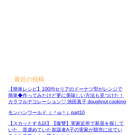
最近の投稿
【簡単レシピ】100均セリアのドーナツ型がレンジで
簡単◆作ってみたけど更に美味しい方法も見つけた！
カラフルデコレーション♡ 池田真子 doughnut cooking
モンハンワールド（ ＾ω＾）part10
【スカッとする話】【復讐】実家近所で新居を探して
いた、昔虐めていた首謀者A子の実家が競売に出てい