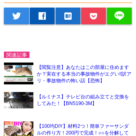
line
twitter
facebook
hatenabookmark
関連記事
【閲覧注意】あなたはこの部屋に住めます
か？実在する本当の事故物件がエグい!!訳ア
リ・事故物件の怖い話【恐怖】
【ルミナス】テレビ台の組み立てと交換を
してみた！【BN5190-3M】
【100均DIY】材料2つ！簡単ファーサンダ
ルの作り方！200円で完成！○○を分解して