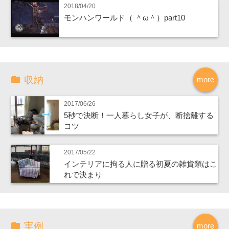
2018/04/20
モンハンワールド（ ＾ω＾）part10
収納
more
2017/06/26
5秒で決断！一人暮らし女子が、断捨離する
コツ
2017/05/22
インテリアに拘る人に贈る初夏の雑貨類はこ
れで決まり
実例
more