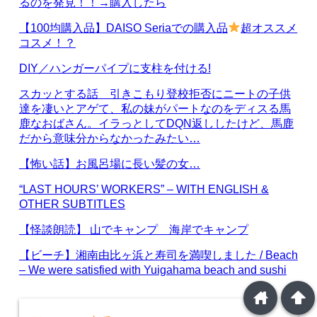
るのを発見！！→購入したら
【100均購入品】DAISO Seriaでの購入品
超オススメ
コスメ！？
DIY／ハンガーパイプに支柱を付ける!
スカッとする話 引きこもり登校拒否にニートの子供
達を凄いとアゲて、私の妹がパートなのをディスる馬
鹿なおばさん。イラっとしてDQN返ししたけど、馬鹿
だから意味分からなかったみたい…
【怖い話】お風呂場に長い髪の女…
“LAST HOURS’ WORKERS” – WITH ENGLISH &
OTHER SUBTITLES
【怪談朗読】 山でキャンプ 海岸でキャンプ
【ビーチ】湘南由比ヶ浜と寿司を満喫しました / Beach
– We were satisfied with Yuigahama beach and sushi
home
arrowup