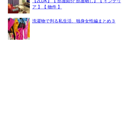
【2LDK】【 部屋紹介 部屋晒し】【 インテリ
ア 】【 物件 】
洗濯物で判る私生活、独身女性編まとめ３