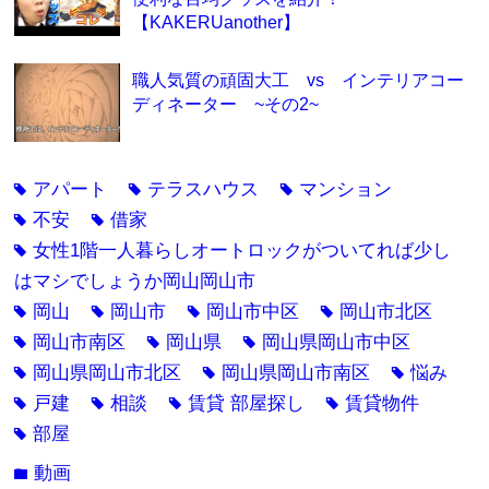
【KAKERUanother】
職人気質の頑固大工 vs インテリアコー
ディネーター ~その2~
アパート
テラスハウス
マンション
tag
tag
tag
不安
借家
tag
tag
女性1階一人暮らしオートロックがついてれば少し
tag
はマシでしょうか岡山岡山市
岡山
岡山市
岡山市中区
岡山市北区
tag
tag
tag
tag
岡山市南区
岡山県
岡山県岡山市中区
tag
tag
tag
岡山県岡山市北区
岡山県岡山市南区
悩み
tag
tag
tag
戸建
相談
賃貸 部屋探し
賃貸物件
tag
tag
tag
tag
部屋
tag
動画
folder