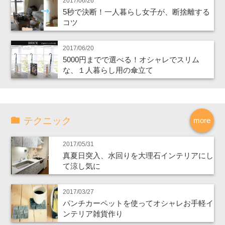
2017/06/26
5秒で決断！一人暮らし女子が、断捨離する
コツ
2017/06/20
5000円までで選べる！オシャレでスリム
な、１人暮らし用の傘立て
テクニック
more
2017/05/31
真夏日突入、水回りを大理石インテリアにし
て涼し気に
2017/03/27
パンチカーペットを使ってオシャレお手軽イ
ンテリア雑貨作り