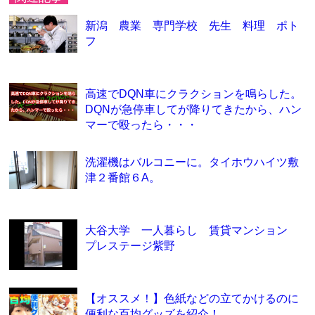
新潟 農業 専門学校 先生 料理 ポト
フ
高速でDQN車にクラクションを鳴らした。
DQNが急停車してが降りてきたから、ハン
マーで殴ったら・・・
洗濯機はバルコニーに。タイホウハイツ敷
津２番館６A。
大谷大学 一人暮らし 賃貸マンション
プレステージ紫野
【オススメ！】色紙などの立てかけるのに
便利な百均グッズを紹介！