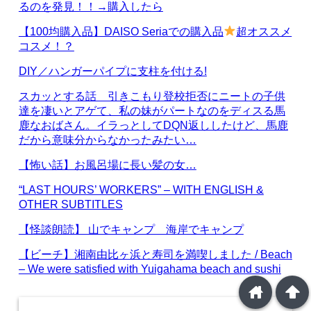
るのを発見！！→購入したら
【100均購入品】DAISO Seriaでの購入品
超オススメ
コスメ！？
DIY／ハンガーパイプに支柱を付ける!
スカッとする話 引きこもり登校拒否にニートの子供
達を凄いとアゲて、私の妹がパートなのをディスる馬
鹿なおばさん。イラっとしてDQN返ししたけど、馬鹿
だから意味分からなかったみたい…
【怖い話】お風呂場に長い髪の女…
“LAST HOURS’ WORKERS” – WITH ENGLISH &
OTHER SUBTITLES
【怪談朗読】 山でキャンプ 海岸でキャンプ
【ビーチ】湘南由比ヶ浜と寿司を満喫しました / Beach
– We were satisfied with Yuigahama beach and sushi
home
arrowup