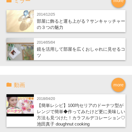
ミラー
more
2014/12/25
部屋に飾ると運も上がる？サンキャッチャー
の３つの魅力
2014/05/04
鏡を活用して部屋を広くおしゃれに見せるコ
ツ
動画
more
2018/04/20
【簡単レシピ】100均セリアのドーナツ型が
レンジで簡単◆作ってみたけど更に美味しい
方法も見つけた！カラフルデコレーション♡
池田真子 doughnut cooking