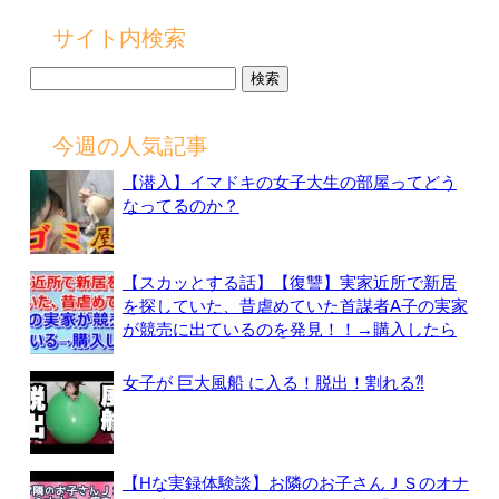
サイト内検索
検
索:
今週の人気記事
【潜入】イマドキの女子大生の部屋ってどう
なってるのか？
【スカッとする話】【復讐】実家近所で新居
を探していた、昔虐めていた首謀者A子の実家
が競売に出ているのを発見！！→購入したら
女子が 巨大風船 に入る！脱出！割れる⁈
【Hな実録体験談】お隣のお子さんＪＳのオナ