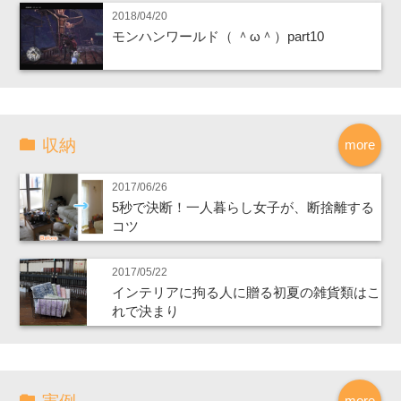
2018/04/20
モンハンワールド（ ＾ω＾）part10
収納
more
2017/06/26
5秒で決断！一人暮らし女子が、断捨離する
コツ
2017/05/22
インテリアに拘る人に贈る初夏の雑貨類はこ
れで決まり
more