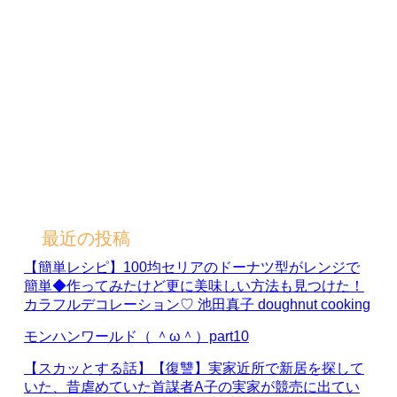
最近の投稿
【簡単レシピ】100均セリアのドーナツ型がレンジで
簡単◆作ってみたけど更に美味しい方法も見つけた！
カラフルデコレーション♡ 池田真子 doughnut cooking
モンハンワールド（ ＾ω＾）part10
【スカッとする話】【復讐】実家近所で新居を探して
いた、昔虐めていた首謀者A子の実家が競売に出てい