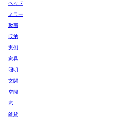
ベッド
ミラー
動画
収納
実例
家具
照明
玄関
空間
窓
雑貨