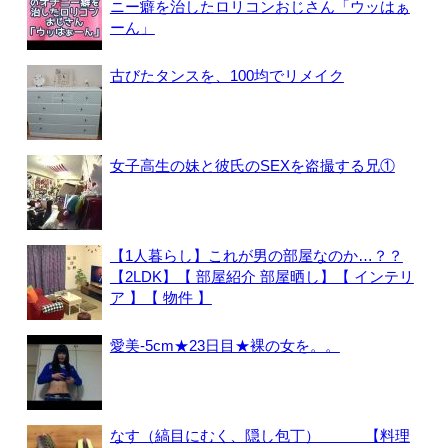
ニー癖を治したロリコンおじさん「ウッはぁ
ーん」
古びたタンスを、100均でリメイク
女子高生の妹と彼氏のSEXを盗撮する兄①
【1人暮らし】これが男の部屋なのか…？？
【2LDK】【 部屋紹介 部屋晒し】【 インテリ
ア 】【 物件 】
愛美-5cm★23日目★裸の女を。。
なす（縞目にむく、隠し包丁） 【料理