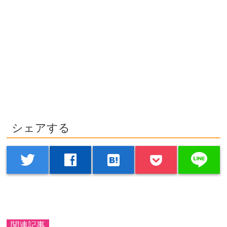
シェアする
line
twitter
facebook
hatenabookmark
関連記事