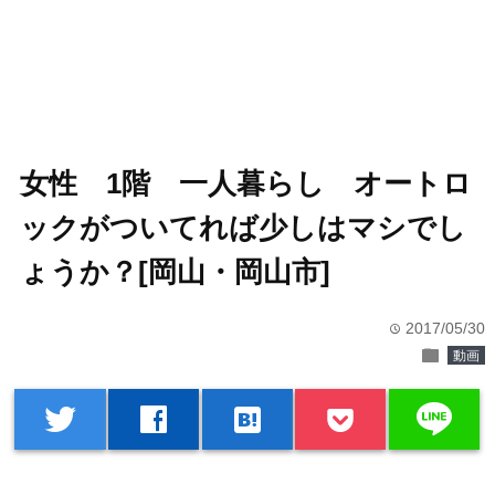
女性 1階 一人暮らし オートロ
ックがついてれば少しはマシでし
ょうか？[岡山・岡山市]
2017/05/30
time
folder
動画
line
twitter
facebook
hatenabookmark