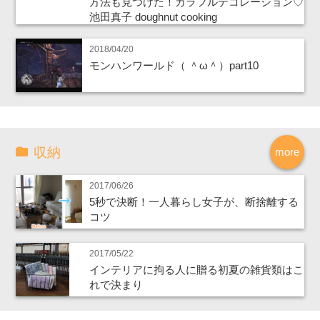
方法も見つけた！カラフルデコレーション♡
池田真子 doughnut cooking
2018/04/20
モンハンワールド（ ＾ω＾）part10
収納
more
2017/06/26
5秒で決断！一人暮らし女子が、断捨離する
コツ
2017/05/22
インテリアに拘る人に贈る初夏の雑貨類はこ
れで決まり