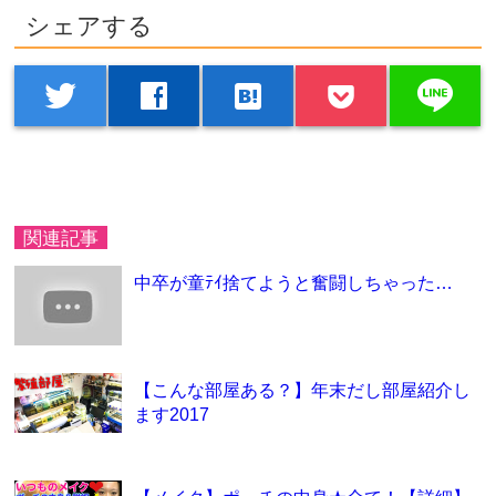
シェアする
line
twitter
facebook
hatenabookmark
関連記事
中卒が童ﾃｲ捨てようと奮闘しちゃった…
【こんな部屋ある？】年末だし部屋紹介し
ます2017