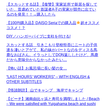
【スカッとする話】【復讐】実家近所で新居を探して
いた、昔虐めていた首謀者A子の実家が競売に出てい
るのを発見！！→購入したら
【100均購入品】DAISO Seriaでの購入品
超オススメ
コスメ！？
DIY／ハンガーパイプに支柱を付ける!
スカッとする話 引きこもり登校拒否にニートの子供
達を凄いとアゲて、私の妹がパートなのをディスる馬
鹿なおばさん。イラっとしてDQN返ししたけど、馬鹿
だから意味分からなかったみたい…
【怖い話】お風呂場に長い髪の女…
“LAST HOURS’ WORKERS” – WITH ENGLISH &
OTHER SUBTITLES
【怪談朗読】 山でキャンプ 海岸でキャンプ
【ビーチ】湘南由比ヶ浜と寿司を満喫しました / Beach
– We were satisfied with Yuigahama beach and sushi