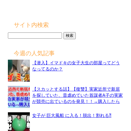
サイト内検索
検
索:
今週の人気記事
【潜入】イマドキの女子大生の部屋ってどう
なってるのか？
【スカッとする話】【復讐】実家近所で新居
を探していた、昔虐めていた首謀者A子の実家
が競売に出ているのを発見！！→購入したら
女子が 巨大風船 に入る！脱出！割れる⁈