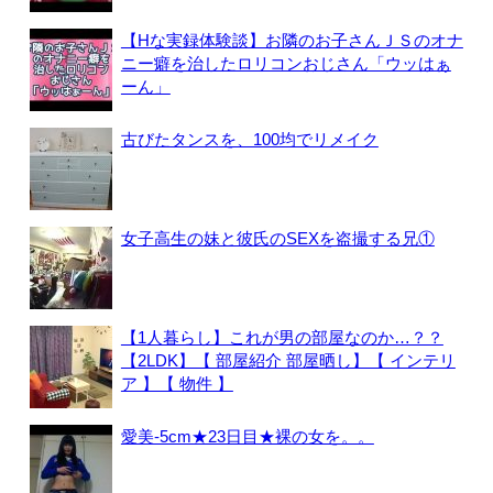
【Hな実録体験談】お隣のお子さんＪＳのオナ
ニー癖を治したロリコンおじさん「ウッはぁ
ーん」
古びたタンスを、100均でリメイク
女子高生の妹と彼氏のSEXを盗撮する兄①
【1人暮らし】これが男の部屋なのか…？？
【2LDK】【 部屋紹介 部屋晒し】【 インテリ
ア 】【 物件 】
愛美-5cm★23日目★裸の女を。。