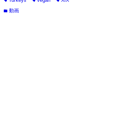
Turkeys
vegan
XIX
tag
tag
tag
動画
folder