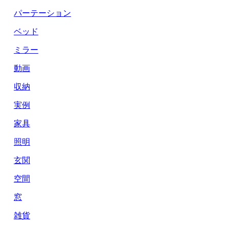
パーテーション
ベッド
ミラー
動画
収納
実例
家具
照明
玄関
空間
窓
雑貨