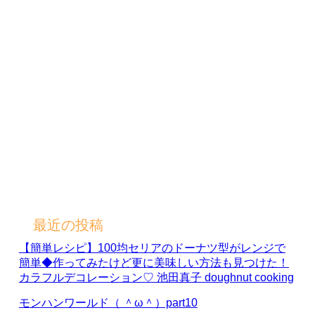
最近の投稿
【簡単レシピ】100均セリアのドーナツ型がレンジで
簡単◆作ってみたけど更に美味しい方法も見つけた！
カラフルデコレーション♡ 池田真子 doughnut cooking
モンハンワールド（ ＾ω＾）part10