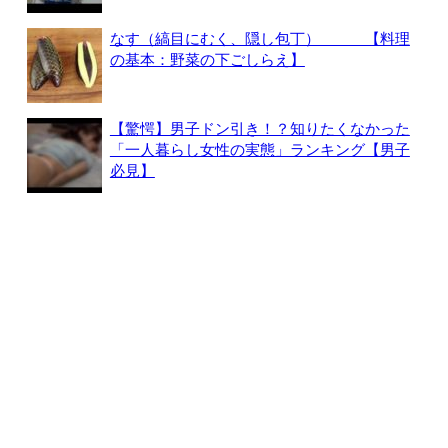
なす（縞目にむく、隠し包丁） 【料理
の基本：野菜の下ごしらえ】
【驚愕】男子ドン引き！？知りたくなかった
「一人暮らし女性の実態」ランキング【男子
必見】