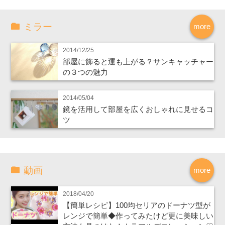
ミラー
more
2014/12/25
部屋に飾ると運も上がる？サンキャッチャー
の３つの魅力
2014/05/04
鏡を活用して部屋を広くおしゃれに見せるコ
ツ
動画
more
2018/04/20
【簡単レシピ】100均セリアのドーナツ型が
レンジで簡単◆作ってみたけど更に美味しい