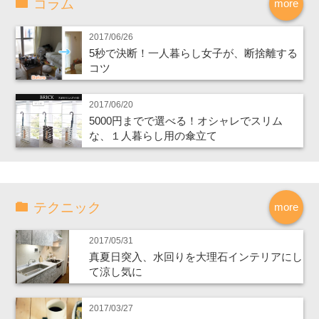
コラム
more
2017/06/26
5秒で決断！一人暮らし女子が、断捨離する
コツ
2017/06/20
5000円までで選べる！オシャレでスリム
な、１人暮らし用の傘立て
テクニック
more
2017/05/31
真夏日突入、水回りを大理石インテリアにし
て涼し気に
2017/03/27