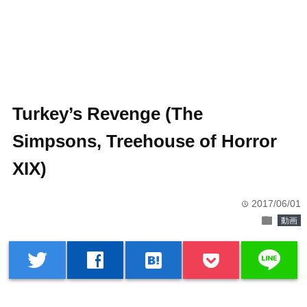
Turkey’s Revenge (The
Simpsons, Treehouse of Horror
XIX)
2017/06/01
time
folder
動画
line
twitter
facebook
hatenabookmark