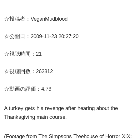
☆投稿者：VeganMudblood
☆公開日：2009-11-23 20:27:20
☆視聴時間：21
☆視聴回数：262812
☆動画の評価：4.73
A turkey gets his revenge after hearing about the
Thanksgiving main course.
(Footage from The Simpsons Treehouse of Horror XIX;