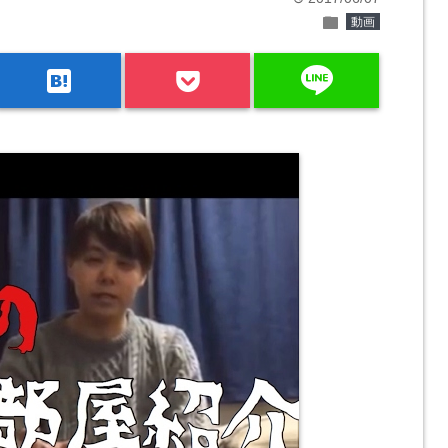
folder
動画
line
hatenabookmark