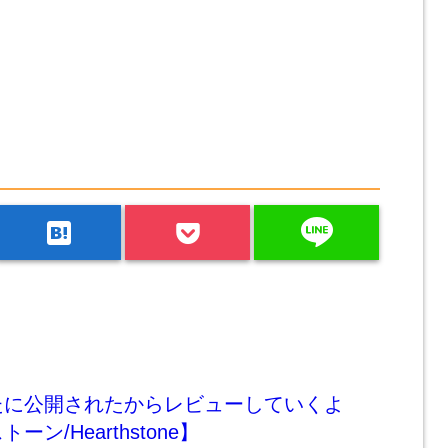
line
hatenabookmark
たに公開されたからレビューしていくよ
ン/Hearthstone】