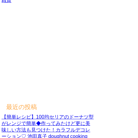
雑貨
最近の投稿
【簡単レシピ】100均セリアのドーナツ型
がレンジで簡単◆作ってみたけど更に美
味しい方法も見つけた！カラフルデコレ
ーション♡ 池田真子 doughnut cooking