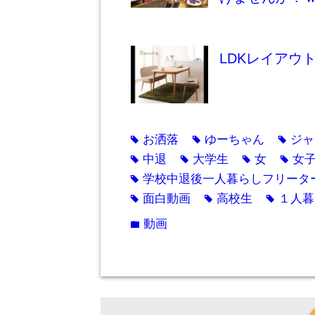
LDKレイアウ
お洒落
ゆーちゃん
ジャ
tag
tag
tag
中退
大学生
女
女
tag
tag
tag
tag
学校中退後一人暮らしフリータ
tag
面白動画
高校生
１人暮
tag
tag
tag
動画
folder