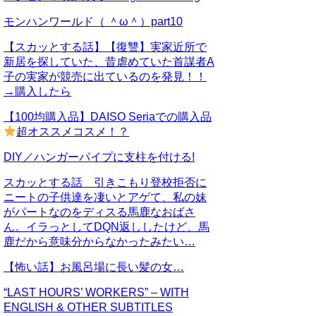
モンハンワールド（ ＾ω＾）part10
【スカッとする話】【復讐】実家近所で
新居を探していた、昔虐めていた首謀者A
子の実家が競売に出ているのを発見！！
→購入したら
【100均購入品】DAISO Seriaでの購入品
超オススメコスメ！？
DIY／ハンガーパイプに支柱を付ける!
スカッとする話 引きこもり登校拒否に
ニートの子供達を凄いとアゲて、私の妹
がパートなのをディスる馬鹿なおばさ
ん。イラっとしてDQN返ししたけど、馬
鹿だから意味分からなかったみたい…
【怖い話】お風呂場に長い髪の女…
“LAST HOURS’ WORKERS” – WITH
ENGLISH & OTHER SUBTITLES