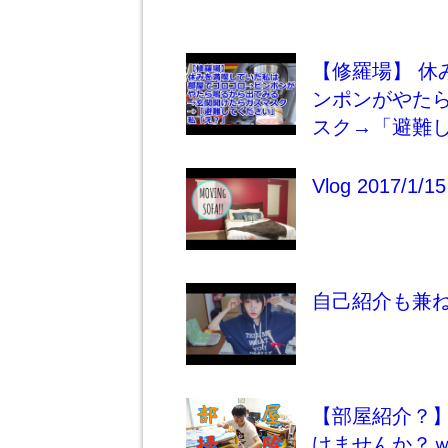
【修羅場】 
ンポンがやた
スク→「避難
Vlog 2017
自己紹介も兼
【部屋紹介？】
けませんか？