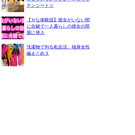
チンシート☆
【Ｈな体験談】彼女がいない間
に合鍵で一人暮らしの彼女の部
屋に侵入
洗濯物で判る私生活、独身女性
編まとめ３