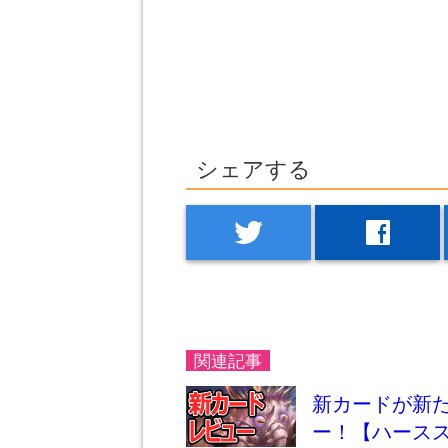
シェアする
twitter
facebook
関連記事
新カードが新
ー！【ハースストー