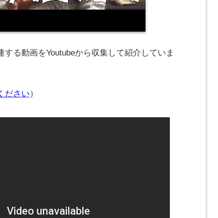
する動画をYoutubeから収集して紹介していま
ください
）