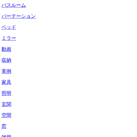
バスルーム
パーテーション
ベッド
ミラー
動画
収納
実例
家具
照明
玄関
空間
窓