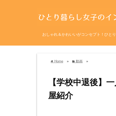
おしゃれ＆かわいいがコンセプト！ひとり
Home
»
動画
»
home
folder
【学校中退後】一
屋紹介