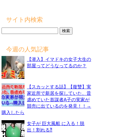
サイト内検索
検
索:
今週の人気記事
【潜入】イマドキの女子大生の
部屋ってどうなってるのか？
【スカッとする話】【復讐】実
家近所で新居を探していた、昔
虐めていた首謀者A子の実家が
競売に出ているのを発見！！→
購入したら
女子が 巨大風船 に入る！脱
出！割れる⁈