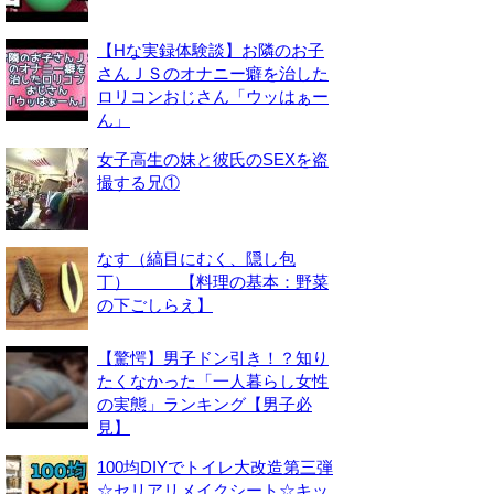
【Hな実録体験談】お隣のお子
さんＪＳのオナニー癖を治した
ロリコンおじさん「ウッはぁー
ん」
女子高生の妹と彼氏のSEXを盗
撮する兄①
なす（縞目にむく、隠し包
丁） 【料理の基本：野菜
の下ごしらえ】
【驚愕】男子ドン引き！？知り
たくなかった「一人暮らし女性
の実態」ランキング【男子必
見】
100均DIYでトイレ大改造第三弾
☆セリアリメイクシート☆キッ