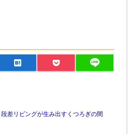
line
hatenabookmark
。段差リビングが生み出すくつろぎの間