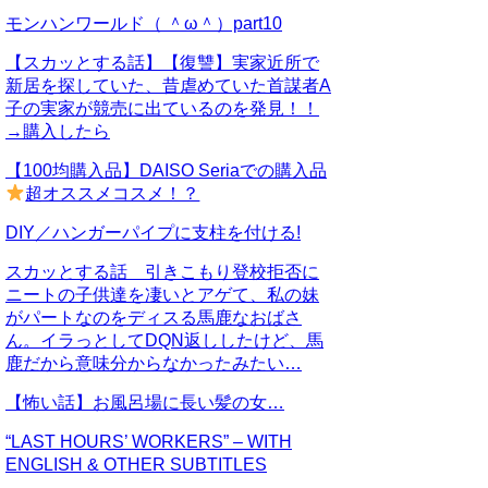
モンハンワールド（ ＾ω＾）part10
【スカッとする話】【復讐】実家近所で
新居を探していた、昔虐めていた首謀者A
子の実家が競売に出ているのを発見！！
→購入したら
【100均購入品】DAISO Seriaでの購入品
超オススメコスメ！？
DIY／ハンガーパイプに支柱を付ける!
スカッとする話 引きこもり登校拒否に
ニートの子供達を凄いとアゲて、私の妹
がパートなのをディスる馬鹿なおばさ
ん。イラっとしてDQN返ししたけど、馬
鹿だから意味分からなかったみたい…
【怖い話】お風呂場に長い髪の女…
“LAST HOURS’ WORKERS” – WITH
ENGLISH & OTHER SUBTITLES