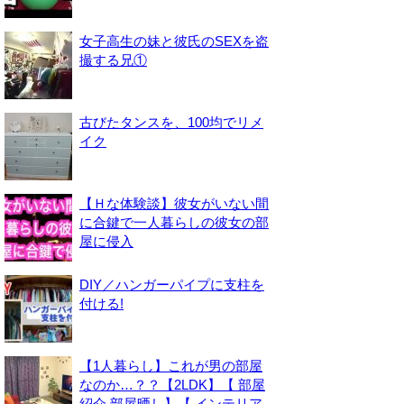
女子高生の妹と彼氏のSEXを盗
撮する兄①
古びたタンスを、100均でリメ
イク
【Ｈな体験談】彼女がいない間
に合鍵で一人暮らしの彼女の部
屋に侵入
DIY／ハンガーパイプに支柱を
付ける!
【1人暮らし】これが男の部屋
なのか…？？【2LDK】【 部屋
紹介 部屋晒し】【 インテリア