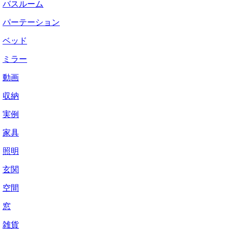
バスルーム
パーテーション
ベッド
ミラー
動画
収納
実例
家具
照明
玄関
空間
窓
雑貨