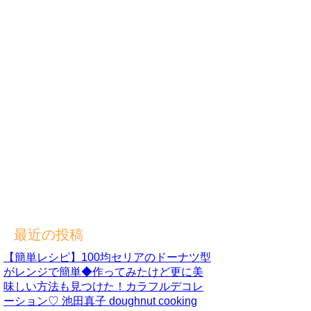
最近の投稿
【簡単レシピ】100均セリアのドーナツ型
がレンジで簡単◆作ってみたけど更に美
味しい方法も見つけた！カラフルデコレ
ーション♡ 池田真子 doughnut cooking