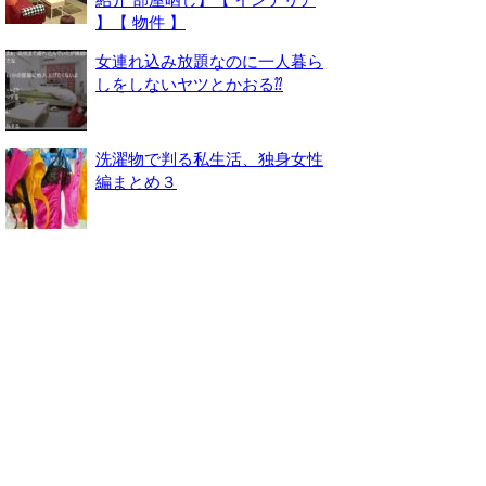
】【 物件 】
女連れ込み放題なのに一人暮ら
しをしないヤツとかおる⁇
洗濯物で判る私生活、独身女性
編まとめ３