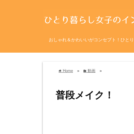
おしゃれ＆かわいいがコンセプト！ひとり
Home
»
動画
»
home
folder
普段メイク！