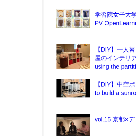
学習院女子大学
PV OpenLearni
【DIY】一人
屋のインテリアアイデ
using the partit
【DIY】中空ホ
to build a sun
vol.15 京