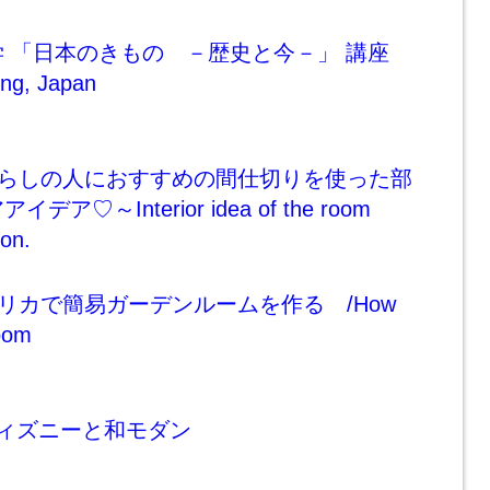
 「日本のきもの －歴史と今－」 講座
ng, Japan
暮らしの人におすすめの間仕切りを使った部
ア♡～Interior idea of the room
ion.
゚リカで簡易ガーデンルームを作る /How
room
都×ディズニーと和モダン