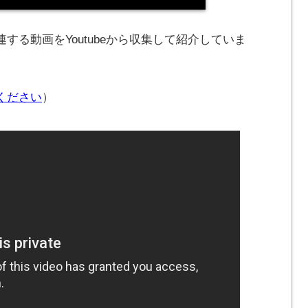
する動画をYoutubeから収集して紹介していま
ください
）