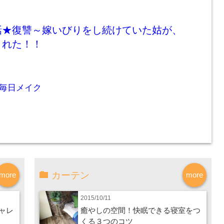
話★復讐～嫁いびりをし続けていた姑が、
された！！
毎日メイク
カーテン
more
more
2015/10/11
ャレ
癒やしの空間！快眠できる寝室をつ
くる３つのコツ