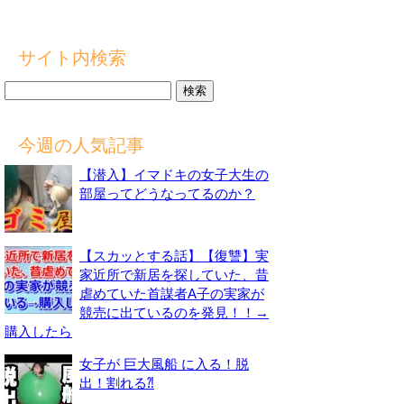
サイト内検索
検
索:
今週の人気記事
【潜入】イマドキの女子大生の
部屋ってどうなってるのか？
【スカッとする話】【復讐】実
家近所で新居を探していた、昔
虐めていた首謀者A子の実家が
競売に出ているのを発見！！→
購入したら
女子が 巨大風船 に入る！脱
出！割れる⁈