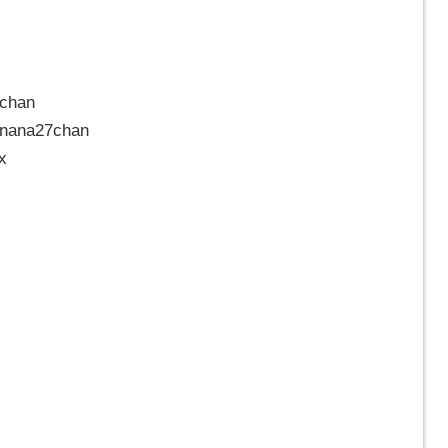
7chan
/nana27chan
x