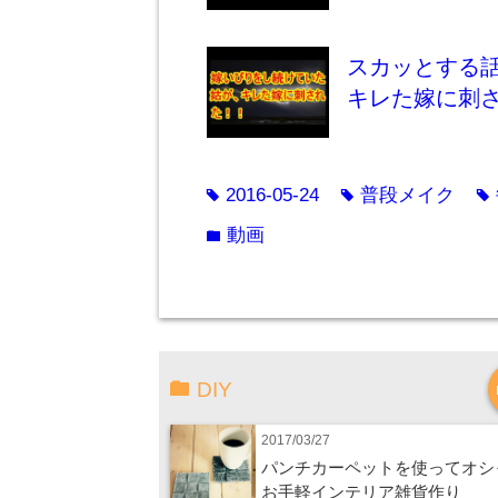
スカッとする
キレた嫁に刺
2016-05-24
普段メイク
tag
tag
tag
動画
folder
DIY
2017/03/27
パンチカーペットを使ってオシ
お手軽インテリア雑貨作り