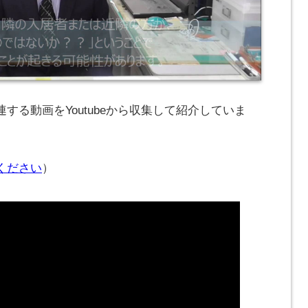
する動画をYoutubeから収集して紹介していま
ください
）