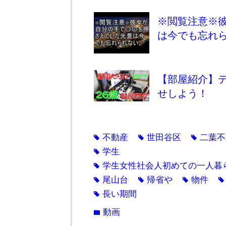
※閲覧注意※
は今でも忘れ
【部屋紹介】
せしよう！
不動産
世田谷区
二葉不
tag
tag
tag
学生
tag
学生女性社会人初めての一人暮
tag
尾山台
帰省や
物件
tag
tag
tag
ta
長い期間
tag
動画
folder