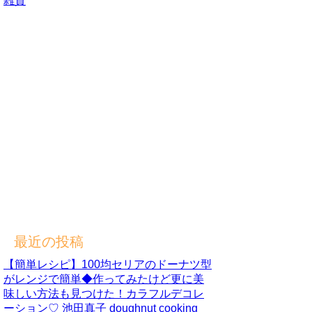
雑貨
最近の投稿
【簡単レシピ】100均セリアのドーナツ型
がレンジで簡単◆作ってみたけど更に美
味しい方法も見つけた！カラフルデコレ
ーション♡ 池田真子 doughnut cooking