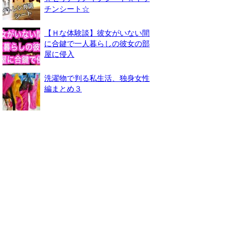
チンシート☆
【Ｈな体験談】彼女がいない間
に合鍵で一人暮らしの彼女の部
屋に侵入
洗濯物で判る私生活、独身女性
編まとめ３