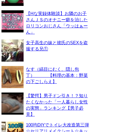
【Hな実録体験談】お隣のお子
さんＪＳのオナニー癖を治した
ロリコンおじさん「ウッはぁー
ん」
女子高生の妹と彼氏のSEXを盗
撮する兄①
なす（縞目にむく、隠し包
丁） 【料理の基本：野菜
の下ごしらえ】
【驚愕】男子ドン引き！？知り
たくなかった「一人暮らし女性
の実態」ランキング【男子必
見】
100均DIYでトイレ大改造第三弾
☆セリアリメイクシート☆キッ