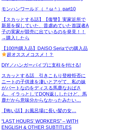
モンハンワールド（ ＾ω＾）part10
【スカッとする話】【復讐】実家近所で
新居を探していた、昔虐めていた首謀者A
子の実家が競売に出ているのを発見！！
→購入したら
【100均購入品】DAISO Seriaでの購入品
超オススメコスメ！？
DIY／ハンガーパイプに支柱を付ける!
スカッとする話 引きこもり登校拒否に
ニートの子供達を凄いとアゲて、私の妹
がパートなのをディスる馬鹿なおばさ
ん。イラっとしてDQN返ししたけど、馬
鹿だから意味分からなかったみたい…
【怖い話】お風呂場に長い髪の女…
“LAST HOURS’ WORKERS” – WITH
ENGLISH & OTHER SUBTITLES