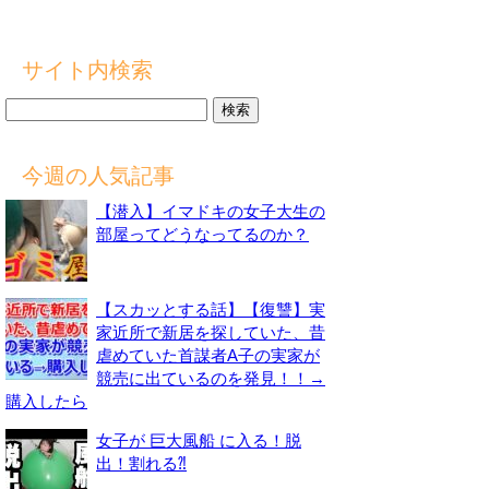
サイト内検索
検
索:
今週の人気記事
【潜入】イマドキの女子大生の
部屋ってどうなってるのか？
【スカッとする話】【復讐】実
家近所で新居を探していた、昔
虐めていた首謀者A子の実家が
競売に出ているのを発見！！→
購入したら
女子が 巨大風船 に入る！脱
出！割れる⁈