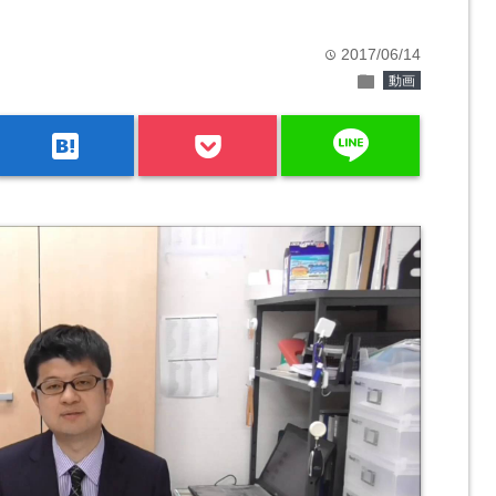
2017/06/14
time
folder
動画
line
hatenabookmark