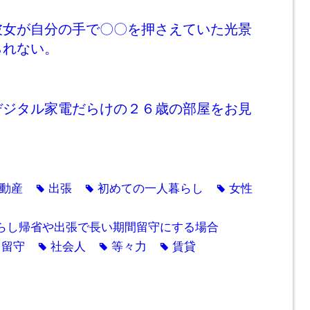
彼女が自分の手で〇〇を押さえていた光景
られない。
デジタル家電だらけの２６歳の部屋をお見
動産
出張
初めての一人暮らし
女性
tag
tag
tag
らし帰省や出張で長い期間留守にする場合
留守
社会人
等々力
賃貸
g
tag
tag
tag