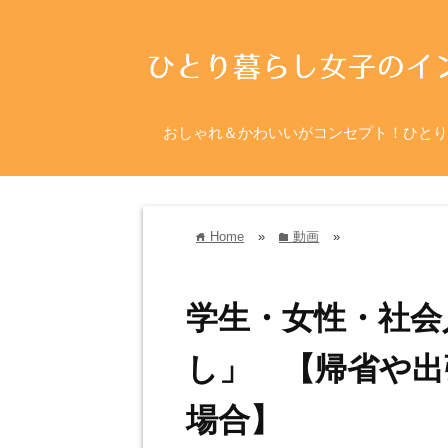
おしゃれ＆かわいいがコンセプト！ひとり
Home
»
動画
»
home
folder
学生・女性・社会
し」 【帰省や出
場合】