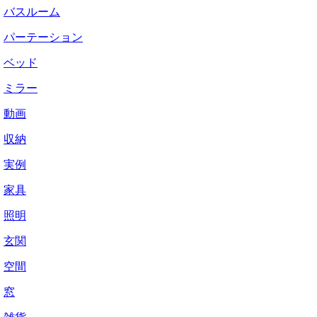
バスルーム
パーテーション
ベッド
ミラー
動画
収納
実例
家具
照明
玄関
空間
窓