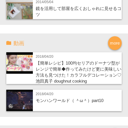
2014/05/04
鏡を活用して部屋を広くおしゃれに見せるコ
ツ
動画
more
2018/04/20
【簡単レシピ】100均セリアのドーナツ型が
レンジで簡単◆作ってみたけど更に美味しい
方法も見つけた！カラフルデコレーション♡
池田真子 doughnut cooking
2018/04/20
モンハンワールド（ ＾ω＾）part10