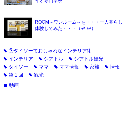
イオ専門学校
ROOM～ワンルーム～を・・・一人暮らし
体験してみた・・・（＠ ＠）
③タイソーておしゃれなインテリア術
tag
インテリア
シアトル
シアトル観光
tag
tag
tag
ダイソー
ママ
ママ情報
家族
情報
tag
tag
tag
tag
tag
第１回
観光
tag
tag
動画
folder