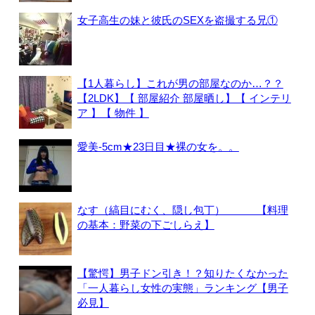
女子高生の妹と彼氏のSEXを盗撮する兄①
【1人暮らし】これが男の部屋なのか…？？
【2LDK】【 部屋紹介 部屋晒し】【 インテリ
ア 】【 物件 】
愛美-5cm★23日目★裸の女を。。
なす（縞目にむく、隠し包丁） 【料理
の基本：野菜の下ごしらえ】
【驚愕】男子ドン引き！？知りたくなかった
「一人暮らし女性の実態」ランキング【男子
必見】