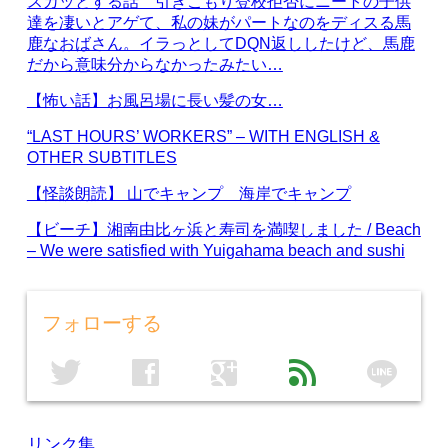
スカッとする話 引きこもり登校拒否にニートの子供
達を凄いとアゲて、私の妹がパートなのをディスる馬
鹿なおばさん。イラっとしてDQN返ししたけど、馬鹿
だから意味分からなかったみたい…
【怖い話】お風呂場に長い髪の女…
“LAST HOURS’ WORKERS” – WITH ENGLISH &
OTHER SUBTITLES
【怪談朗読】 山でキャンプ 海岸でキャンプ
【ビーチ】湘南由比ヶ浜と寿司を満喫しました / Beach
– We were satisfied with Yuigahama beach and sushi
フォローする
line
twitter
facebook
google
feed
リンク集