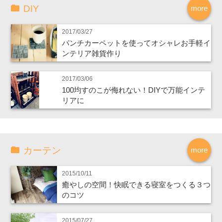
DIY
more
2017/03/27
パンチカーペットを使ってオシャレお手軽イ
ンテリア雑貨作り
2017/03/06
100均すのこが侮れない！DIYで万能インテ
リアに
カーテン
more
2015/10/11
癒やしの空間！快眠できる寝室をつくる３つ
のコツ
2015/07/27