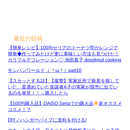
最近の投稿
【簡単レシピ】100均セリアのドーナツ型がレンジで
簡単◆作ってみたけど更に美味しい方法も見つけた！
カラフルデコレーション♡ 池田真子 doughnut cooking
モンハンワールド（ ＾ω＾）part10
【スカッとする話】【復讐】実家近所で新居を探して
いた、昔虐めていた首謀者A子の実家が競売に出てい
るのを発見！！→購入したら
【100均購入品】DAISO Seriaでの購入品
超オススメ
コスメ！？
DIY／ハンガーパイプに支柱を付ける!