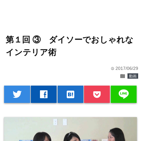
第１回 ③ ダイソーでおしゃれな
インテリア術
2017/06/29
time
folder
動画
line
twitter
facebook
hatenabookmark