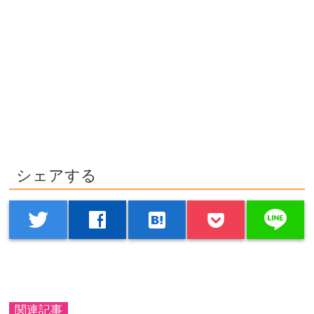
シェアする
line
twitter
facebook
hatenabookmark
関連記事