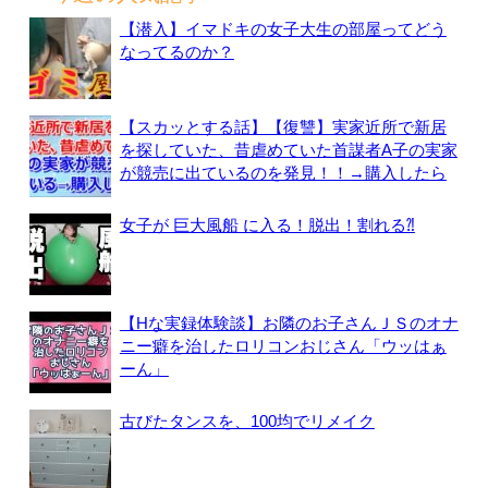
【潜入】イマドキの女子大生の部屋ってどう
なってるのか？
【スカッとする話】【復讐】実家近所で新居
を探していた、昔虐めていた首謀者A子の実家
が競売に出ているのを発見！！→購入したら
女子が 巨大風船 に入る！脱出！割れる⁈
【Hな実録体験談】お隣のお子さんＪＳのオナ
ニー癖を治したロリコンおじさん「ウッはぁ
ーん」
古びたタンスを、100均でリメイク