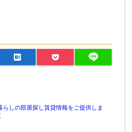
line
hatenabookmark
人暮らしの部屋探し賃貸情報をご提供しま
区