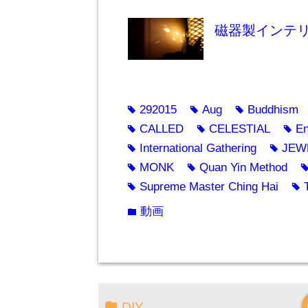
磁器製インテ
292015
Aug
Buddhism
tag
tag
tag
CALLED
CELESTIAL
En
tag
tag
tag
International Gathering
JEW
tag
tag
MONK
Quan Yin Method
tag
tag
t
Supreme Master Ching Hai
tag
tag
動画
folder
DIY