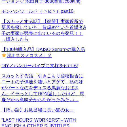
ーション♡ 池田真子 doughnut cooking
モンハンワールド（ ＾ω＾）part10
【スカッとする話】【復讐】実家近所で
新居を探していた、昔虐めていた首謀者A
子の実家が競売に出ているのを発見！！
→購入したら
【100均購入品】DAISO Seriaでの購入品
超オススメコスメ！？
DIY／ハンガーパイプに支柱を付ける!
スカッとする話 引きこもり登校拒否に
ニートの子供達を凄いとアゲて、私の妹
がパートなのをディスる馬鹿なおばさ
ん。イラっとしてDQN返ししたけど、馬
鹿だから意味分からなかったみたい…
【怖い話】お風呂場に長い髪の女…
“LAST HOURS’ WORKERS” – WITH
ENGLISH & OTHER SUBTITLES