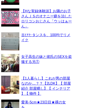
【Hな実録体験談】お隣のお子
さんＪＳのオナニー癖を治した
ロリコンおじさん「ウッはぁー
ん」
古びたタンスを、100均でリメ
イク
女子高生の妹と彼氏のSEXを盗
撮する兄①
【1人暮らし】これが男の部屋
なのか…？？【2LDK】【 部屋
紹介 部屋晒し】【 インテリア
】【 物件 】
愛美-5cm★23日目★裸の女
を。。