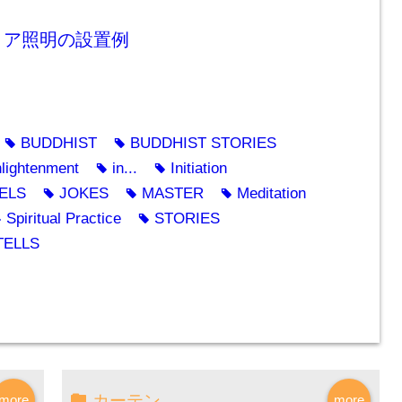
リア照明の設置例
BUDDHIST
BUDDHIST STORIES
tag
tag
lightenment
in...
Initiation
tag
tag
ELS
JOKES
MASTER
Meditation
tag
tag
tag
Spiritual Practice
STORIES
ag
tag
TELLS
カーテン
more
more