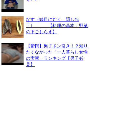
なす（縞目にむく、隠し包
丁） 【料理の基本：野菜
の下ごしらえ】
【驚愕】男子ドン引き！？知り
たくなかった「一人暮らし女性
の実態」ランキング【男子必
見】