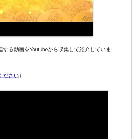
する動画をYoutubeから収集して紹介していま
ください
）