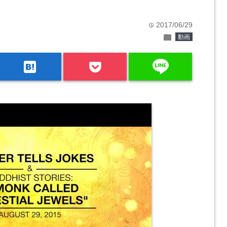
2017/06/29
time
folder
動画
line
hatenabookmark