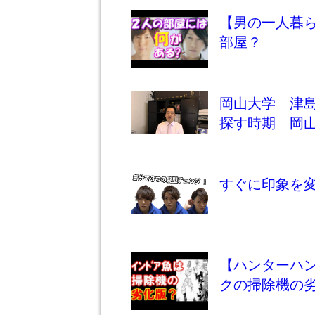
【男の一人暮
部屋？
岡山大学 津
探す時期 岡
すぐに印象を
【ハンターハ
クの掃除機の