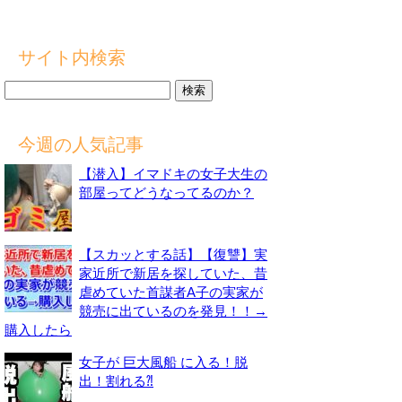
サイト内検索
検
索:
今週の人気記事
【潜入】イマドキの女子大生の
部屋ってどうなってるのか？
【スカッとする話】【復讐】実
家近所で新居を探していた、昔
虐めていた首謀者A子の実家が
競売に出ているのを発見！！→
購入したら
女子が 巨大風船 に入る！脱
出！割れる⁈