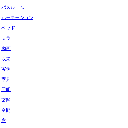
バスルーム
パーテーション
ベッド
ミラー
動画
収納
実例
家具
照明
玄関
空間
窓