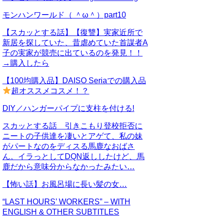
モンハンワールド（ ＾ω＾）part10
【スカッとする話】【復讐】実家近所で
新居を探していた、昔虐めていた首謀者A
子の実家が競売に出ているのを発見！！
→購入したら
【100均購入品】DAISO Seriaでの購入品
超オススメコスメ！？
DIY／ハンガーパイプに支柱を付ける!
スカッとする話 引きこもり登校拒否に
ニートの子供達を凄いとアゲて、私の妹
がパートなのをディスる馬鹿なおばさ
ん。イラっとしてDQN返ししたけど、馬
鹿だから意味分からなかったみたい…
【怖い話】お風呂場に長い髪の女…
“LAST HOURS’ WORKERS” – WITH
ENGLISH & OTHER SUBTITLES