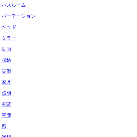
バスルーム
パーテーション
ベッド
ミラー
動画
収納
実例
家具
照明
玄関
空間
窓