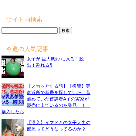
サイト内検索
検
索:
今週の人気記事
女子が 巨大風船 に入る！脱
出！割れる⁈
【スカッとする話】【復讐】実
家近所で新居を探していた、昔
虐めていた首謀者A子の実家が
競売に出ているのを発見！！→
購入したら
【潜入】イマドキの女子大生の
部屋ってどうなってるのか？