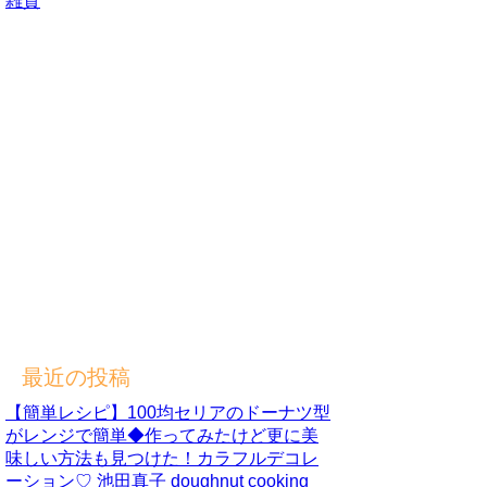
雑貨
最近の投稿
【簡単レシピ】100均セリアのドーナツ型
がレンジで簡単◆作ってみたけど更に美
味しい方法も見つけた！カラフルデコレ
ーション♡ 池田真子 doughnut cooking