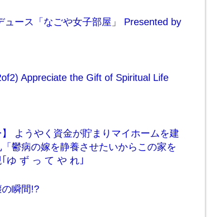
ュース「なごや女子部屋」 Presented by
f2) Appreciate the Gift of Spiritual Life
ー】 ようやく資金が貯まりマイホームを建
兄「鬱病の嫁を静養させたいからこの家を
ゆ ず っ て や れ｣
の瞬間!?