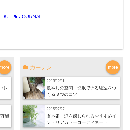
DU
JOURNAL
g
tag
カーテン
more
more
2015/10/11
ャレ
癒やしの空間！快眠できる寝室をつ
くる３つのコツ
2015/07/27
で万能
夏本番！涼を感じられるおすすめイ
ンテリアカラーコーディネート