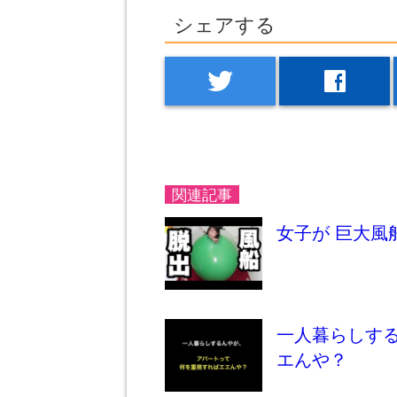
シェアする
twitter
facebook
関連記事
女子が 巨大風
一人暮らしする
エんや？