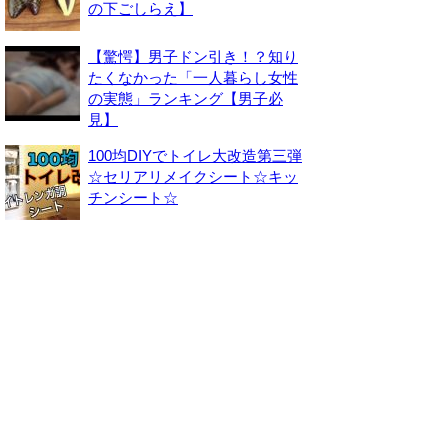
の下ごしらえ】
【驚愕】男子ドン引き！？知り
たくなかった「一人暮らし女性
の実態」ランキング【男子必
見】
100均DIYでトイレ大改造第三弾
☆セリアリメイクシート☆キッ
チンシート☆