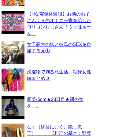
【Hな実録体験談】お隣のお子
さんＪＳのオナニー癖を治した
ロリコンおじさん「ウッはぁー
ん」
女子高生の妹と彼氏のSEXを盗
撮する兄①
洗濯物で判る私生活、独身女性
編まとめ３
愛美-5cm★23日目★裸の女
を。。
なす（縞目にむく、隠し包
丁） 【料理の基本：野菜