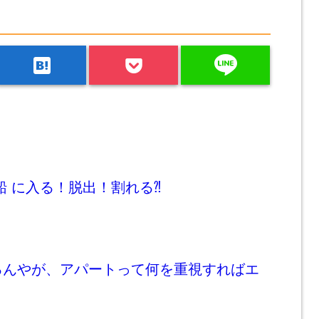
line
hatenabookmark
船 に入る！脱出！割れる⁈
んやが、アパートって何を重視すればエ