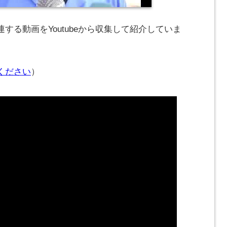
する動画をYoutubeから収集して紹介していま
ください
）