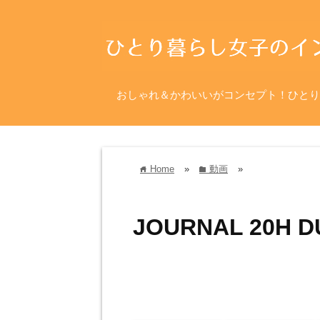
おしゃれ＆かわいいがコンセプト！ひとり
Home
»
動画
»
home
folder
JOURNAL 20H DU