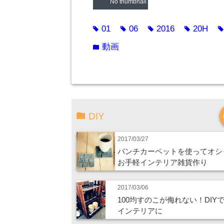
No thumbnail
01
06
2016
20H
tag
tag
tag
tag
ta
動画
folder
DIY
2017/03/27
パンチカーペットを使ってオシ
お手軽インテリア雑貨作り
2017/03/06
100均すのこが侮れない！DIY
インテリアに