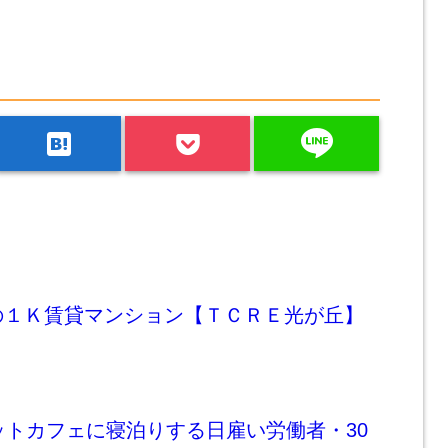
line
hatenabookmark
の１Ｋ賃貸マンション【ＴＣＲＥ光が丘】
ットカフェに寝泊りする日雇い労働者・30