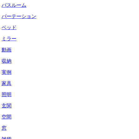
バスルーム
パーテーション
ベッド
ミラー
動画
収納
実例
家具
照明
玄関
空間
窓