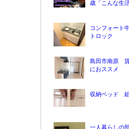
歳「こんな生
コンフォート中
トロック
島田市南原 
におススメ
収納ベッド 
一人暮らしの