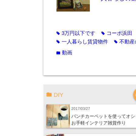
3万円以下です
コーポ浜田
tag
tag
一人暮らし賃貸物件
不動産
tag
tag
動画
folder
DIY
2017/03/27
パンチカーペットを使ってオシ
お手軽インテリア雑貨作り