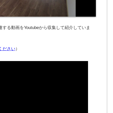
する動画をYoutubeから収集して紹介していま
ください
）