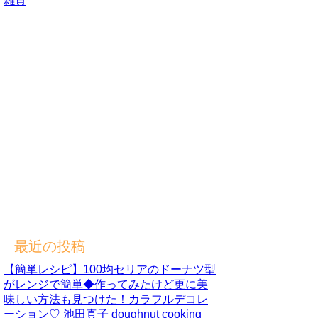
雑貨
最近の投稿
【簡単レシピ】100均セリアのドーナツ型
がレンジで簡単◆作ってみたけど更に美
味しい方法も見つけた！カラフルデコレ
ーション♡ 池田真子 doughnut cooking