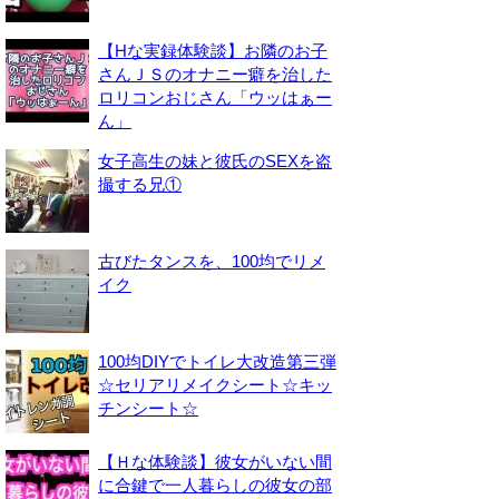
【Hな実録体験談】お隣のお子
さんＪＳのオナニー癖を治した
ロリコンおじさん「ウッはぁー
ん」
女子高生の妹と彼氏のSEXを盗
撮する兄①
古びたタンスを、100均でリメ
イク
100均DIYでトイレ大改造第三弾
☆セリアリメイクシート☆キッ
チンシート☆
【Ｈな体験談】彼女がいない間
に合鍵で一人暮らしの彼女の部