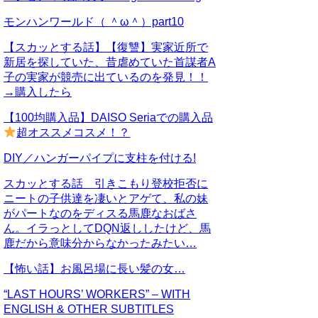
モンハンワールド（ ＾ω＾）part10
【スカッとする話】【復讐】実家近所で
新居を探していた、昔虐めていた首謀者A
子の実家が競売に出ているのを発見！！
→購入したら
【100均購入品】DAISO Seriaでの購入品
超オススメコスメ！？
DIY／ハンガーパイプに支柱を付ける!
スカッとする話 引きこもり登校拒否に
ニートの子供達を凄いとアゲて、私の妹
がパートなのをディスる馬鹿なおばさ
ん。イラっとしてDQN返ししたけど、馬
鹿だから意味分からなかったみたい…
【怖い話】お風呂場に長い髪の女…
“LAST HOURS’ WORKERS” – WITH
ENGLISH & OTHER SUBTITLES