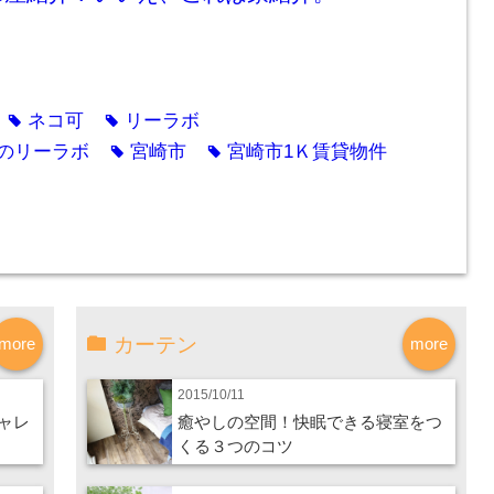
ネコ可
リーラボ
tag
tag
のリーラボ
宮崎市
宮崎市1Ｋ賃貸物件
tag
tag
カーテン
more
more
2015/10/11
ャレ
癒やしの空間！快眠できる寝室をつ
くる３つのコツ