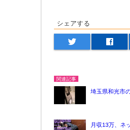
シェアする
twitter
facebook
関連記事
埼玉県和光市
月収13万、ネ