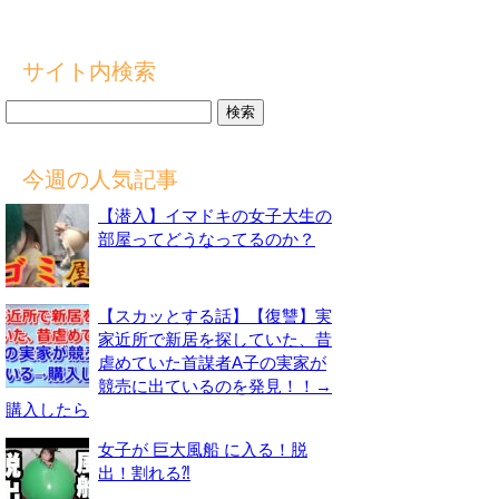
サイト内検索
検
索:
今週の人気記事
【潜入】イマドキの女子大生の
部屋ってどうなってるのか？
【スカッとする話】【復讐】実
家近所で新居を探していた、昔
虐めていた首謀者A子の実家が
競売に出ているのを発見！！→
購入したら
女子が 巨大風船 に入る！脱
出！割れる⁈