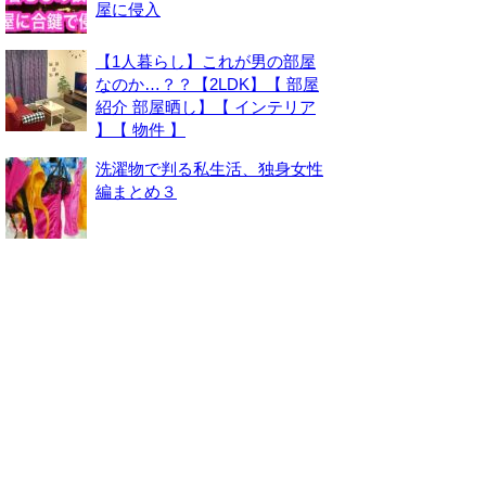
屋に侵入
【1人暮らし】これが男の部屋
なのか…？？【2LDK】【 部屋
紹介 部屋晒し】【 インテリア
】【 物件 】
洗濯物で判る私生活、独身女性
編まとめ３