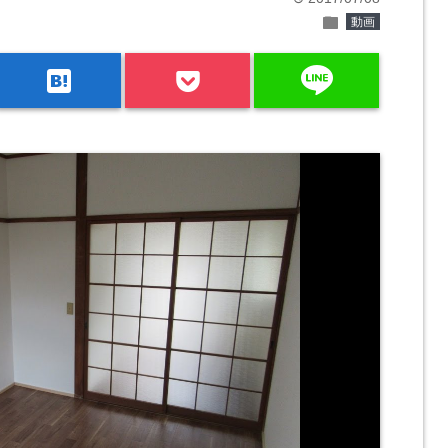
folder
動画
line
hatenabookmark