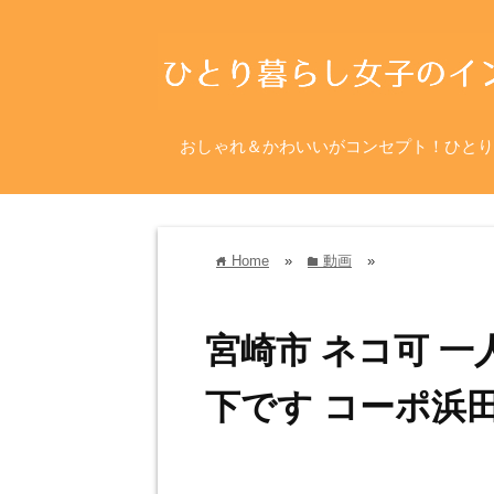
おしゃれ＆かわいいがコンセプト！ひとり
Home
»
動画
»
home
folder
宮崎市 ネコ可 一
下です コーポ浜