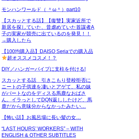
モンハンワールド（ ＾ω＾）part10
【スカッとする話】【復讐】実家近所で
新居を探していた、昔虐めていた首謀者A
子の実家が競売に出ているのを発見！！
→購入したら
【100均購入品】DAISO Seriaでの購入品
超オススメコスメ！？
DIY／ハンガーパイプに支柱を付ける!
スカッとする話 引きこもり登校拒否に
ニートの子供達を凄いとアゲて、私の妹
がパートなのをディスる馬鹿なおばさ
ん。イラっとしてDQN返ししたけど、馬
鹿だから意味分からなかったみたい…
【怖い話】お風呂場に長い髪の女…
“LAST HOURS’ WORKERS” – WITH
ENGLISH & OTHER SUBTITLES