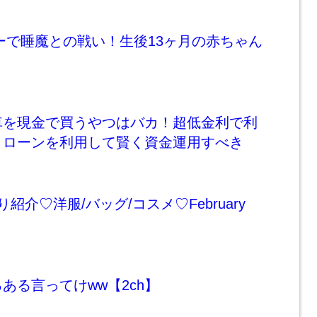
ァーで睡魔との戦い！生後13ヶ月の赤ちゃん
車を現金で買うやつはバカ！超低金利で利
トローンを利用して賢く資金運用すべき
紹介♡洋服/バッグ/コスメ♡February
ある言ってけww【2ch】