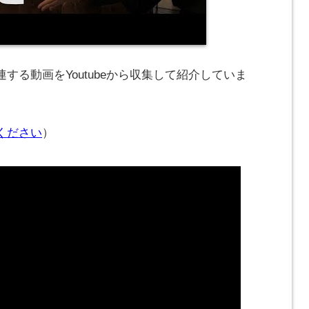
する動画をYoutubeから収集して紹介していま
ください
）