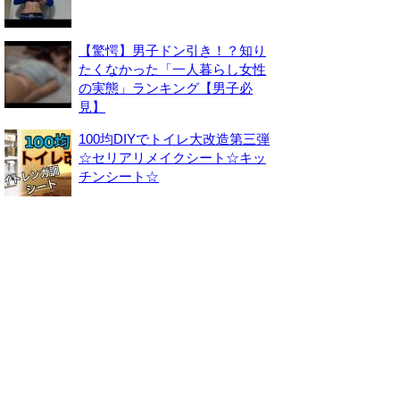
【驚愕】男子ドン引き！？知り
たくなかった「一人暮らし女性
の実態」ランキング【男子必
見】
100均DIYでトイレ大改造第三弾
☆セリアリメイクシート☆キッ
チンシート☆