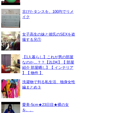
古びたタンスを、100均でリメ
イク
女子高生の妹と彼氏のSEXを盗
撮する兄①
【1人暮らし】これが男の部屋
なのか…？？【2LDK】【 部屋
紹介 部屋晒し】【 インテリア
】【 物件 】
洗濯物で判る私生活、独身女性
編まとめ３
愛美-5cm★23日目★裸の女
を。。