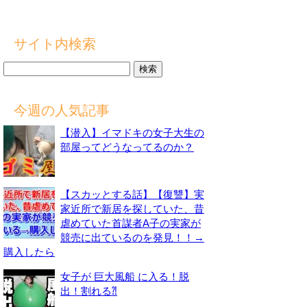
サイト内検索
検
索:
今週の人気記事
【潜入】イマドキの女子大生の
部屋ってどうなってるのか？
【スカッとする話】【復讐】実
家近所で新居を探していた、昔
虐めていた首謀者A子の実家が
競売に出ているのを発見！！→
購入したら
女子が 巨大風船 に入る！脱
出！割れる⁈