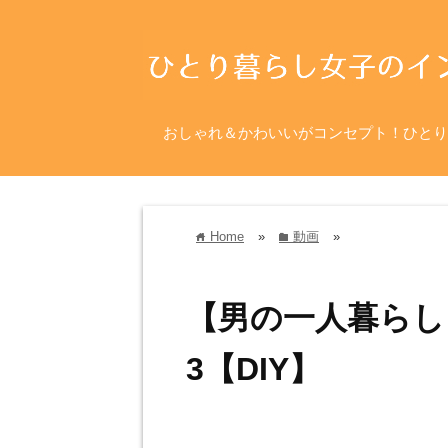
おしゃれ＆かわいいがコンセプト！ひとり
Home
»
動画
»
home
folder
【男の一人暮らし
3【DIY】