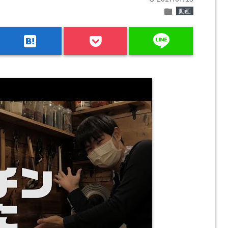
folder
動画
line
hatenabookmark