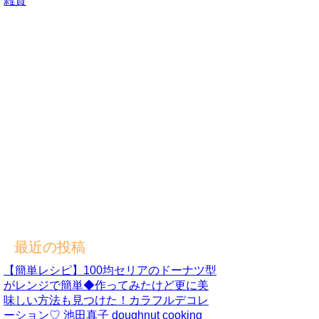
雑貨
最近の投稿
【簡単レシピ】100均セリアのドーナツ型
がレンジで簡単◆作ってみたけど更に美
味しい方法も見つけた！カラフルデコレ
ーション♡ 池田真子 doughnut cooking