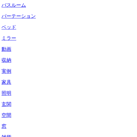
バスルーム
パーテーション
ベッド
ミラー
動画
収納
実例
家具
照明
玄関
空間
窓