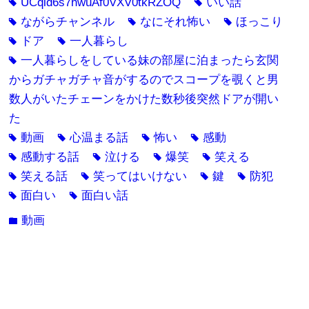
UCqld6s7hwuAf0VXV0tkRZOQ
いい話
tag
tag
ながらチャンネル
なにそれ怖い
ほっこり
tag
tag
tag
ドア
一人暮らし
tag
tag
一人暮らしをしている妹の部屋に泊まったら玄関
tag
からガチャガチャ音がするのでスコープを覗くと男
数人がいたチェーンをかけた数秒後突然ドアが開い
た
動画
心温まる話
怖い
感動
tag
tag
tag
tag
感動する話
泣ける
爆笑
笑える
tag
tag
tag
tag
笑える話
笑ってはいけない
鍵
防犯
tag
tag
tag
tag
面白い
面白い話
tag
tag
動画
folder