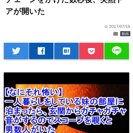
アが開いた
2017/07/16
time
folder
動画
line
twitter
facebook
hatenabookmark