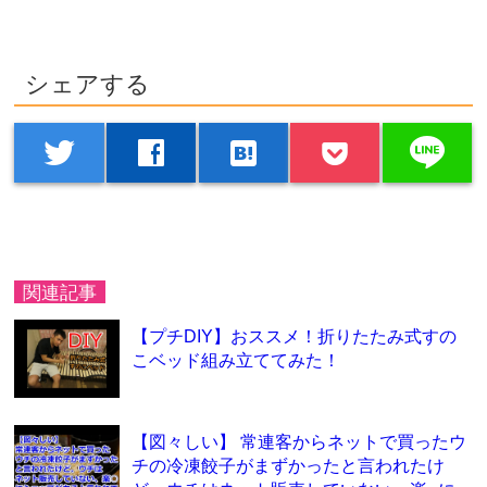
シェアする
line
twitter
facebook
hatenabookmark
関連記事
【プチDIY】おススメ！折りたたみ式すの
こベッド組み立ててみた！
【図々しい】 常連客からネットで買ったウ
チの冷凍餃子がまずかったと言われたけ