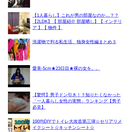
【1人暮らし】これが男の部屋なのか…？？
【2LDK】【 部屋紹介 部屋晒し】【 インテリ
ア 】【 物件 】
洗濯物で判る私生活、独身女性編まとめ３
愛美-5cm★23日目★裸の女を。。
【驚愕】男子ドン引き！？知りたくなかった
「一人暮らし女性の実態」ランキング【男子
必見】
100均DIYでトイレ大改造第三弾☆セリアリメ
イクシート☆キッチンシート☆