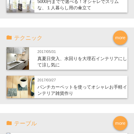
5000円までで選べる！オシャレでスリム
な、１人暮らし用の傘立て
テクニック
more
2017/05/31
真夏日突入、水回りを大理石インテリアにし
て涼し気に
2017/03/27
パンチカーペットを使ってオシャレお手軽イ
ンテリア雑貨作り
テーブル
more