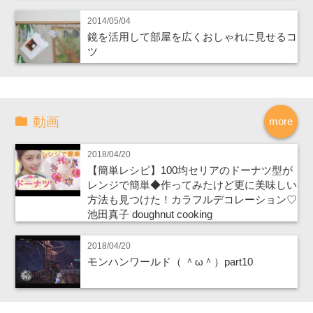
2014/05/04
鏡を活用して部屋を広くおしゃれに見せるコ
ツ
動画
more
2018/04/20
【簡単レシピ】100均セリアのドーナツ型が
レンジで簡単◆作ってみたけど更に美味しい
方法も見つけた！カラフルデコレーション♡
池田真子 doughnut cooking
2018/04/20
モンハンワールド（ ＾ω＾）part10