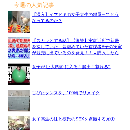
今週の人気記事
【潜入】イマドキの女子大生の部屋ってどう
なってるのか？
【スカッとする話】【復讐】実家近所で新居
を探していた、昔虐めていた首謀者A子の実家
が競売に出ているのを発見！！→購入したら
女子が 巨大風船 に入る！脱出！割れる⁈
古びたタンスを、100均でリメイク
女子高生の妹と彼氏のSEXを盗撮する兄①