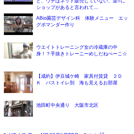
ど、ウチはネット販売していない、楽○に
ショップがあると言われて…
ABio園芸デザイン科 体験メニュー エッ
グポマンダー作り
ウエイトトレーニング女の冷蔵庫の中
身！？手抜きトレーニーめしだねぺーこ☆
【成約】伊豆城ケ崎 家具付賃貸 ２Ｄ
Ｋ バストイレ別 海も見えるお部屋
池田町中央通り 大阪市北区