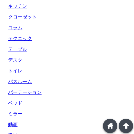
キッチン
クローゼット
コラム
テクニック
テーブル
デスク
トイレ
バスルーム
パーテーション
ベッド
ミラー
home
arrowup
動画