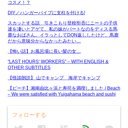
コスメ！？
DIY／ハンガーパイプに支柱を付ける!
スカッとする話 引きこもり登校拒否にニートの子供
達を凄いとアゲて、私の妹がパートなのをディスる馬
鹿なおばさん。イラっとしてDQN返ししたけど、馬鹿
だから意味分からなかったみたい…
【怖い話】お風呂場に長い髪の女…
“LAST HOURS’ WORKERS” – WITH ENGLISH &
OTHER SUBTITLES
【怪談朗読】 山でキャンプ 海岸でキャンプ
【ビーチ】湘南由比ヶ浜と寿司を満喫しました / Beach
– We were satisfied with Yuigahama beach and sushi
フォローする