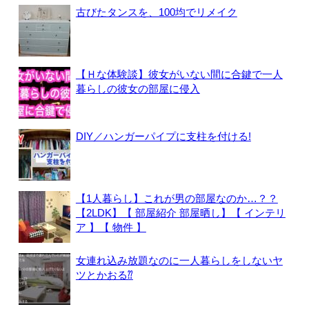
古びたタンスを、100均でリメイク
【Ｈな体験談】彼女がいない間に合鍵で一人
暮らしの彼女の部屋に侵入
DIY／ハンガーパイプに支柱を付ける!
【1人暮らし】これが男の部屋なのか…？？
【2LDK】【 部屋紹介 部屋晒し】【 インテリ
ア 】【 物件 】
女連れ込み放題なのに一人暮らしをしないヤ
ツとかおる⁇