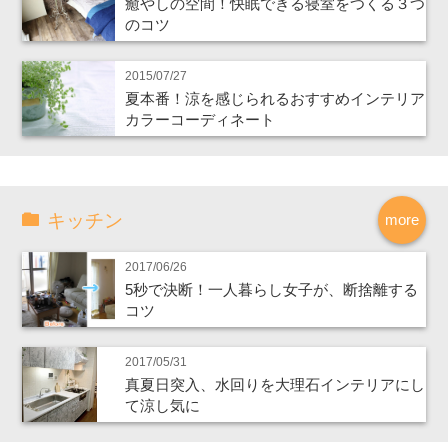
癒やしの空間！快眠できる寝室をつくる３つ
のコツ
2015/07/27
夏本番！涼を感じられるおすすめインテリア
カラーコーディネート
キッチン
more
2017/06/26
5秒で決断！一人暮らし女子が、断捨離する
コツ
2017/05/31
真夏日突入、水回りを大理石インテリアにし
て涼し気に