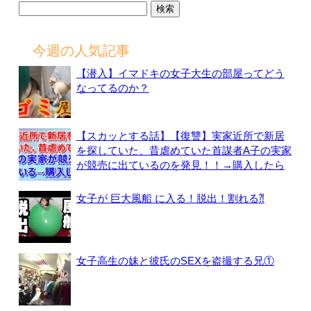
検
索:
今週の人気記事
【潜入】イマドキの女子大生の部屋ってどう
なってるのか？
【スカッとする話】【復讐】実家近所で新居
を探していた、昔虐めていた首謀者A子の実家
が競売に出ているのを発見！！→購入したら
女子が 巨大風船 に入る！脱出！割れる⁈
女子高生の妹と彼氏のSEXを盗撮する兄①