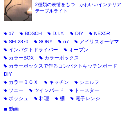
2種類の表情をもつ かわいいインテリア
テーブルライト
a7
BOSCH
D.I.Y.
DIY
NEX5R
tag
tag
tag
tag
tag
SEL2870
SONY
α7
アイリスオーヤマ
tag
tag
tag
tag
インパクトドライバー
オーブン
tag
tag
カラーBOX
カラーボックス
tag
tag
カラーボックスで作るコンパクトキッチンボード
tag
DIY
カラーＢＯＸ
キッチン
シェルフ
tag
tag
tag
ソニー
ツインバード
トースター
tag
tag
tag
ボッシュ
料理
棚
電子レンジ
tag
tag
tag
tag
動画
folder