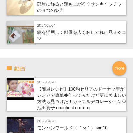
部屋に飾ると運も上がる？サンキャッチャー
の３つの魅力
2014/05/04
鏡を活用して部屋を広くおしゃれに見せるコ
ツ
動画
more
2018/04/20
【簡単レシピ】100均セリアのドーナツ型が
レンジで簡単◆作ってみたけど更に美味しい
方法も見つけた！カラフルデコレーション♡
池田真子 doughnut cooking
2018/04/20
モンハンワールド（ ＾ω＾）part10