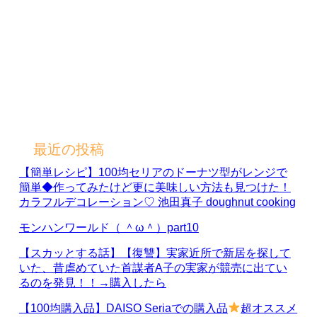
最近の投稿
【簡単レシピ】100均セリアのドーナツ型がレンジで
簡単◆作ってみたけど更に美味しい方法も見つけた！
カラフルデコレーション♡ 池田真子 doughnut cooking
モンハンワールド（ ＾ω＾）part10
【スカッとする話】【復讐】実家近所で新居を探して
いた、昔虐めていた首謀者A子の実家が競売に出てい
るのを発見！！→購入したら
【100均購入品】DAISO Seriaでの購入品
超オススメ