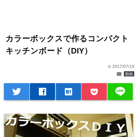
カラーボックスで作るコンパクト
キッチンボード（DIY）
2017/07/19
time
folder
動画
line
twitter
facebook
hatenabookmark