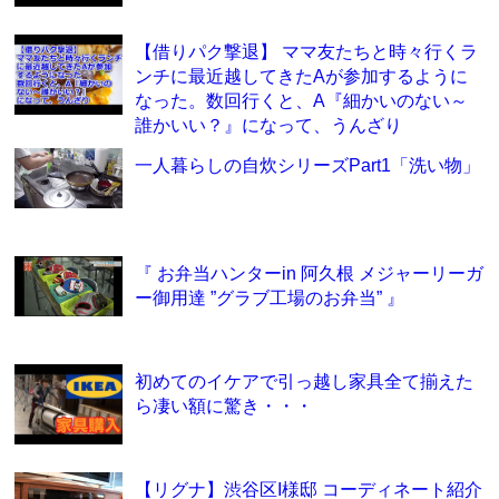
【借りパク撃退】 ママ友たちと時々行くラ
ンチに最近越してきたAが参加するように
なった。数回行くと、A『細かいのない～
誰かいい？』になって、うんざり
一人暮らしの自炊シリーズPart1「洗い物」
『 お弁当ハンターin 阿久根 メジャーリーガ
ー御用達 ”グラブ工場のお弁当” 』
初めてのイケアで引っ越し家具全て揃えた
ら凄い額に驚き・・・
【リグナ】渋谷区I様邸 コーディネート紹介