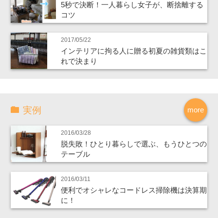
5秒で決断！一人暮らし女子が、断捨離する
コツ
2017/05/22
インテリアに拘る人に贈る初夏の雑貨類はこ
れで決まり
実例
more
2016/03/28
脱失敗！ひとり暮らしで選ぶ、もうひとつの
テーブル
2016/03/11
便利でオシャレなコードレス掃除機は決算期
に！