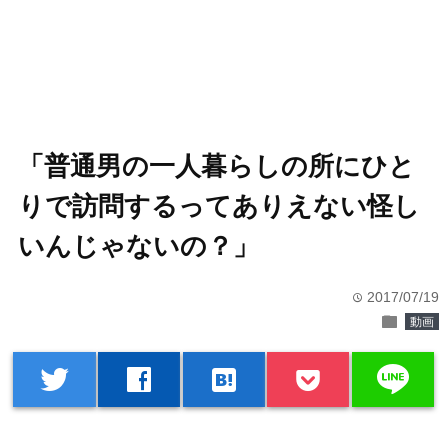
「普通男の一人暮らしの所にひと
りで訪問するってありえない怪し
いんじゃないの？」
2017/07/19
time
folder
動画
line
twitter
facebook
hatenabookmark