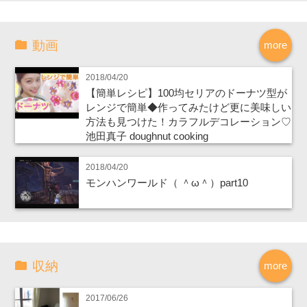
動画
more
2018/04/20
【簡単レシピ】100均セリアのドーナツ型が
レンジで簡単◆作ってみたけど更に美味しい
方法も見つけた！カラフルデコレーション♡
池田真子 doughnut cooking
2018/04/20
モンハンワールド（ ＾ω＾）part10
収納
more
2017/06/26