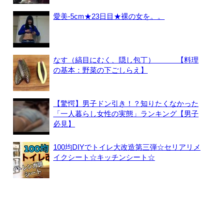
愛美-5cm★23日目★裸の女を。。
なす（縞目にむく、隠し包丁） 【料理
の基本：野菜の下ごしらえ】
【驚愕】男子ドン引き！？知りたくなかった
「一人暮らし女性の実態」ランキング【男子
必見】
100均DIYでトイレ大改造第三弾☆セリアリメ
イクシート☆キッチンシート☆