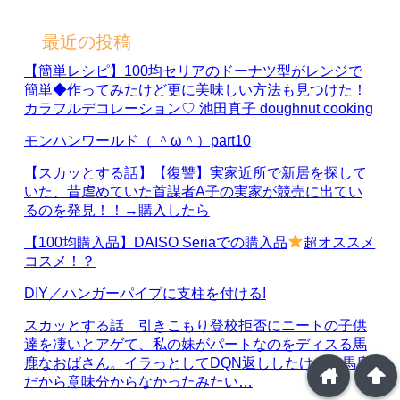
最近の投稿
【簡単レシピ】100均セリアのドーナツ型がレンジで
簡単◆作ってみたけど更に美味しい方法も見つけた！
カラフルデコレーション♡ 池田真子 doughnut cooking
モンハンワールド（ ＾ω＾）part10
【スカッとする話】【復讐】実家近所で新居を探して
いた、昔虐めていた首謀者A子の実家が競売に出てい
るのを発見！！→購入したら
【100均購入品】DAISO Seriaでの購入品
超オススメ
コスメ！？
DIY／ハンガーパイプに支柱を付ける!
スカッとする話 引きこもり登校拒否にニートの子供
達を凄いとアゲて、私の妹がパートなのをディスる馬
鹿なおばさん。イラっとしてDQN返ししたけど、馬鹿
home
arrowup
だから意味分からなかったみたい…