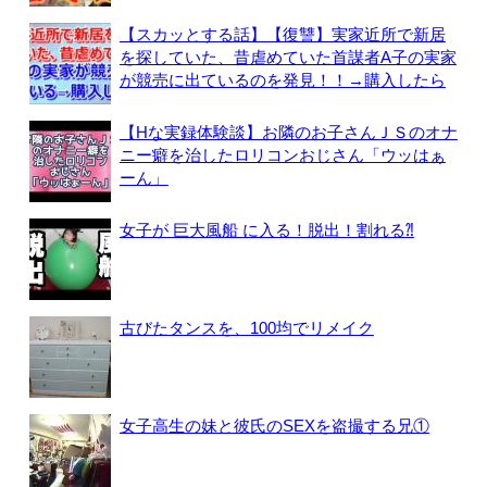
【スカッとする話】【復讐】実家近所で新居
を探していた、昔虐めていた首謀者A子の実家
が競売に出ているのを発見！！→購入したら
【Hな実録体験談】お隣のお子さんＪＳのオナ
ニー癖を治したロリコンおじさん「ウッはぁ
ーん」
女子が 巨大風船 に入る！脱出！割れる⁈
古びたタンスを、100均でリメイク
女子高生の妹と彼氏のSEXを盗撮する兄①