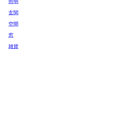
照明
玄関
空間
窓
雑貨