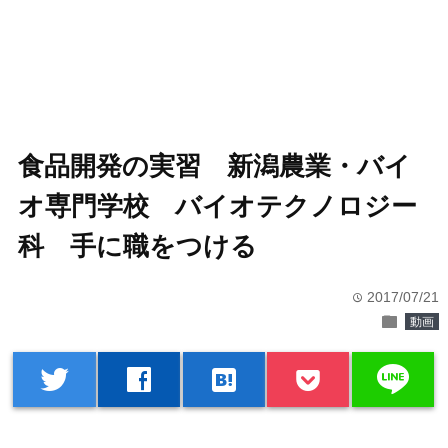
食品開発の実習 新潟農業・バイ
オ専門学校 バイオテクノロジー
科 手に職をつける
2017/07/21
time
folder
動画
line
twitter
facebook
hatenabookmark