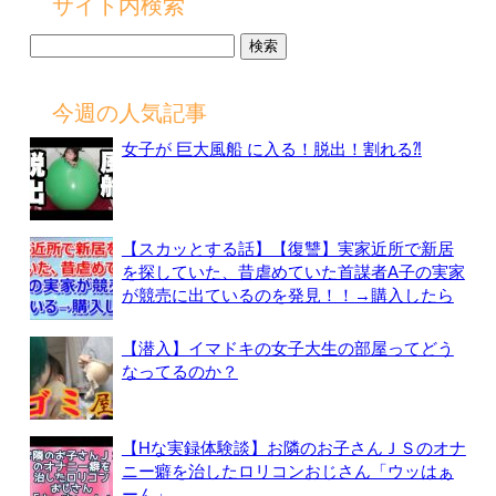
サイト内検索
検
索:
今週の人気記事
女子が 巨大風船 に入る！脱出！割れる⁈
【スカッとする話】【復讐】実家近所で新居
を探していた、昔虐めていた首謀者A子の実家
が競売に出ているのを発見！！→購入したら
【潜入】イマドキの女子大生の部屋ってどう
なってるのか？
【Hな実録体験談】お隣のお子さんＪＳのオナ
ニー癖を治したロリコンおじさん「ウッはぁ
ーん」