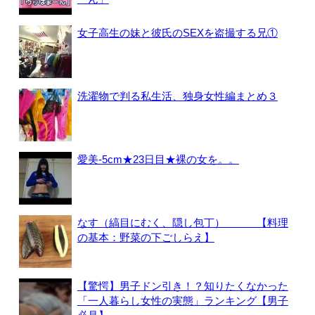
女子高生の妹と彼氏のSEXを盗撮する兄①
洗濯物で判る私生活、独身女性編まとめ３
愛美-5cm★23日目★裸の女を。。
なす（縞目にむく、隠し包丁） 【料理
の基本：野菜の下ごしらえ】
【驚愕】男子ドン引き！？知りたくなかった
「一人暮らし女性の実態」ランキング【男子