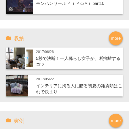
モンハンワールド（ ＾ω＾）part10
収納
more
2017/06/26
5秒で決断！一人暮らし女子が、断捨離する
コツ
2017/05/22
インテリアに拘る人に贈る初夏の雑貨類はこ
れで決まり
実例
more