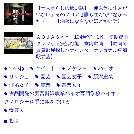
【一人暮らしの怖い話】「俺以外に住人が
いない」そのフロアは誰も住んでいなかっ
た・・・【洒落にならないほど怖い話】
ＡＱＵＡＳＫＹ 104号室 1Ｋ 初期費用
クレジット決済可能 室内動画 【動画で
賃貸部屋探しハナインターナショナル草加
駅前店】
いいね
ツイート
ノケジョ
バイオ
tag
tag
tag
tag
リケジョ
園芸
園芸女子
新潟農業
tag
tag
tag
tag
理系女子
農業
農業女子
tag
tag
tag
食品開発の実習新潟農業バイオ専門学校バイオテ
tag
クノロジー科手に職をつける
食農大
tag
動画
folder