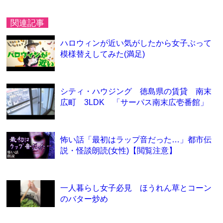
関連記事
ハロウィンが近い気がしたから女子ぶって
模様替えしてみた(満足)
シティ・ハウジング 徳島県の賃貸 南末
広町 3LDK 「サーパス南末広壱番館」
怖い話「最初はラップ音だった…」都市伝
説・怪談朗読(女性)【閲覧注意】
一人暮らし女子必見 ほうれん草とコーン
のバター炒め