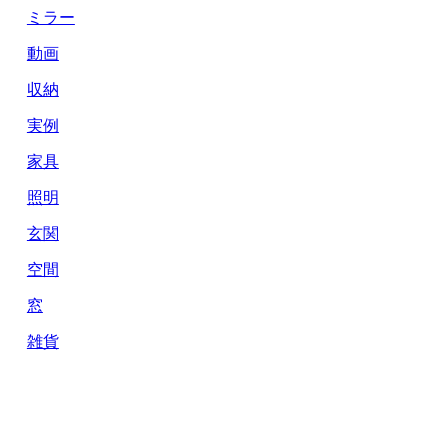
ミラー
動画
収納
実例
家具
照明
玄関
空間
窓
雑貨