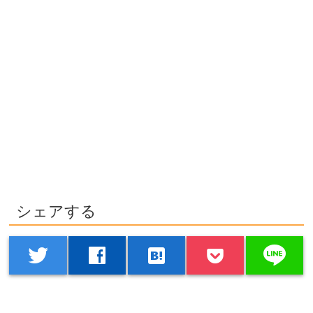
シェアする
line
twitter
facebook
hatenabookmark