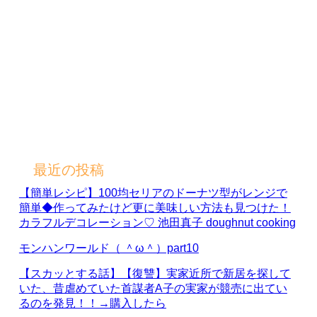
最近の投稿
【簡単レシピ】100均セリアのドーナツ型がレンジで
簡単◆作ってみたけど更に美味しい方法も見つけた！
カラフルデコレーション♡ 池田真子 doughnut cooking
モンハンワールド（ ＾ω＾）part10
【スカッとする話】【復讐】実家近所で新居を探して
いた、昔虐めていた首謀者A子の実家が競売に出てい
るのを発見！！→購入したら