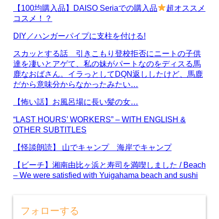
【100均購入品】DAISO Seriaでの購入品
超オススメ
コスメ！？
DIY／ハンガーパイプに支柱を付ける!
スカッとする話 引きこもり登校拒否にニートの子供
達を凄いとアゲて、私の妹がパートなのをディスる馬
鹿なおばさん。イラっとしてDQN返ししたけど、馬鹿
だから意味分からなかったみたい…
【怖い話】お風呂場に長い髪の女…
“LAST HOURS’ WORKERS” – WITH ENGLISH &
OTHER SUBTITLES
【怪談朗読】 山でキャンプ 海岸でキャンプ
【ビーチ】湘南由比ヶ浜と寿司を満喫しました / Beach
– We were satisfied with Yuigahama beach and sushi
フォローする