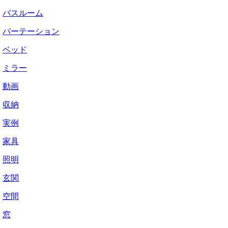
バスルーム
パーテーション
ベッド
ミラー
動画
収納
実例
家具
照明
玄関
空間
窓