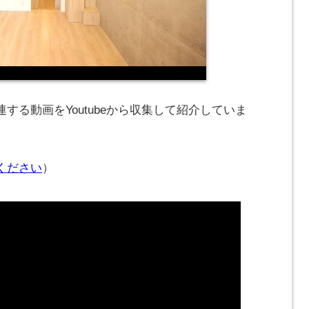
する動画をYoutubeから収集して紹介していま
ください
）