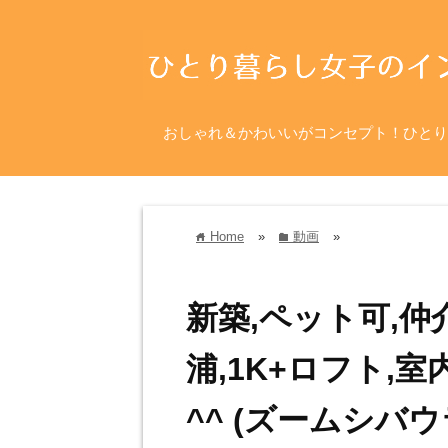
おしゃれ＆かわいいがコンセプト！ひとり
Home
»
動画
»
home
folder
新築,ペット可,仲
浦,1K+ロフト,
^^ (ズームシバウ