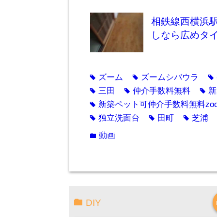
相鉄線西横浜
しなら広めタ
ズーム
ズームシバウラ
tag
tag
tag
三田
仲介手数料無料
新
tag
tag
tag
新築ペット可仲介手数料無料zo
tag
独立洗面台
田町
芝浦
tag
tag
tag
動画
folder
DIY