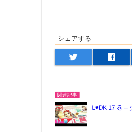
シェアする
twitter
facebook
関連記事
L♥DK 17 巻 