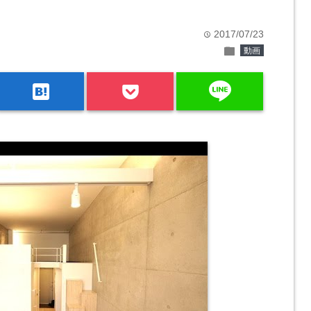
2017/07/23
time
folder
動画
line
hatenabookmark