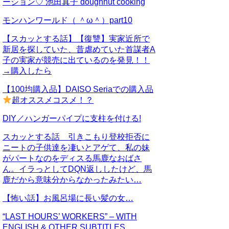
ーション♡ 池田真子 doughnut cooking
モンハンワールド（ ＾ω＾）part10
【スカッとする話】【復讐】実家近所で
新居を探していた、昔虐めていた首謀者A
子の実家が競売に出ているのを発見！！
→購入したら
【100均購入品】DAISO Seriaでの購入品
超オススメコスメ！？
DIY／ハンガーパイプに支柱を付ける!
スカッとする話 引きこもり登校拒否に
ニートの子供達を凄いとアゲて、私の妹
がパートなのをディスる馬鹿なおばさ
ん。イラっとしてDQN返ししたけど、馬
鹿だから意味分からなかったみたい…
【怖い話】お風呂場に長い髪の女…
“LAST HOURS’ WORKERS” – WITH
ENGLISH & OTHER SUBTITLES