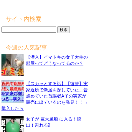
サイト内検索
検
索:
今週の人気記事
【潜入】イマドキの女子大生の
部屋ってどうなってるのか？
【スカッとする話】【復讐】実
家近所で新居を探していた、昔
虐めていた首謀者A子の実家が
競売に出ているのを発見！！→
購入したら
女子が 巨大風船 に入る！脱
出！割れる⁈