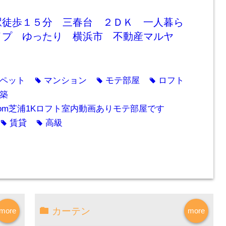
駅徒歩１５分 三春台 ２ＤＫ 一人暮ら
イプ ゆったり 横浜市 不動産マルヤ
ペット
マンション
モテ部屋
ロフト
tag
tag
tag
築
om芝浦1Kロフト室内動画ありモテ部屋です
賃貸
高級
tag
tag
カーテン
more
more