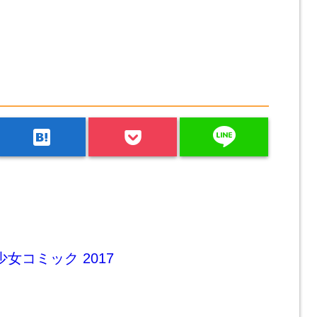
line
hatenabookmark
– 少女コミック 2017