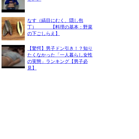
なす（縞目にむく、隠し包
丁） 【料理の基本：野菜
の下ごしらえ】
【驚愕】男子ドン引き！？知り
たくなかった「一人暮らし女性
の実態」ランキング【男子必
見】