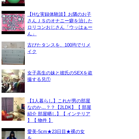
【Hな実録体験談】お隣のお子
さんＪＳのオナニー癖を治した
ロリコンおじさん「ウッはぁー
ん」
古びたタンスを、100均でリメ
イク
女子高生の妹と彼氏のSEXを盗
撮する兄①
【1人暮らし】これが男の部屋
なのか…？？【2LDK】【 部屋
紹介 部屋晒し】【 インテリア
】【 物件 】
愛美-5cm★23日目★裸の女
を。。