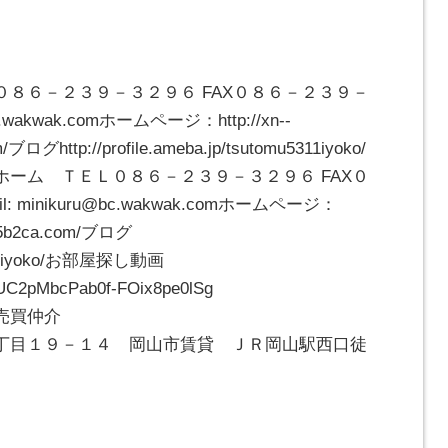
８６－２３９－３２９６ FAX０８６－２３９－
wakwak.comホームページ：http://xn--
/ブログhttp://profile.ameba.jp/tsutomu5311iyoko/
ーム ＴＥＬ０８６－２３９－３２９６ FAX０
inikuru@bc.wakwak.comホームページ：
ip05b2ca.com/ブログ
mu5311iyoko/お部屋探し動画
l/UC2pMbcPab0f-FOix8pe0lSg
・売買仲介
丁目１９－１４ 岡山市賃貸 ＪＲ岡山駅西口徒