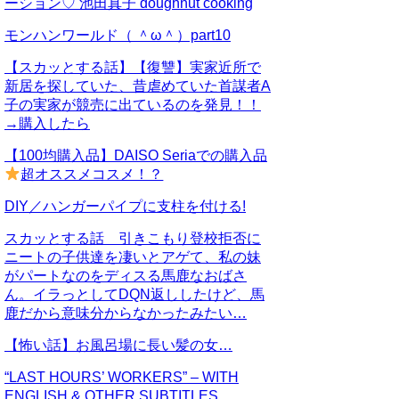
ーション♡ 池田真子 doughnut cooking
モンハンワールド（ ＾ω＾）part10
【スカッとする話】【復讐】実家近所で
新居を探していた、昔虐めていた首謀者A
子の実家が競売に出ているのを発見！！
→購入したら
【100均購入品】DAISO Seriaでの購入品
超オススメコスメ！？
DIY／ハンガーパイプに支柱を付ける!
スカッとする話 引きこもり登校拒否に
ニートの子供達を凄いとアゲて、私の妹
がパートなのをディスる馬鹿なおばさ
ん。イラっとしてDQN返ししたけど、馬
鹿だから意味分からなかったみたい…
【怖い話】お風呂場に長い髪の女…
“LAST HOURS’ WORKERS” – WITH
ENGLISH & OTHER SUBTITLES