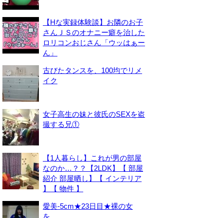
【Hな実録体験談】お隣のお子
さんＪＳのオナニー癖を治した
ロリコンおじさん「ウッはぁー
ん」
古びたタンスを、100均でリメ
イク
女子高生の妹と彼氏のSEXを盗
撮する兄①
【1人暮らし】これが男の部屋
なのか…？？【2LDK】【 部屋
紹介 部屋晒し】【 インテリア
】【 物件 】
愛美-5cm★23日目★裸の女
を。。