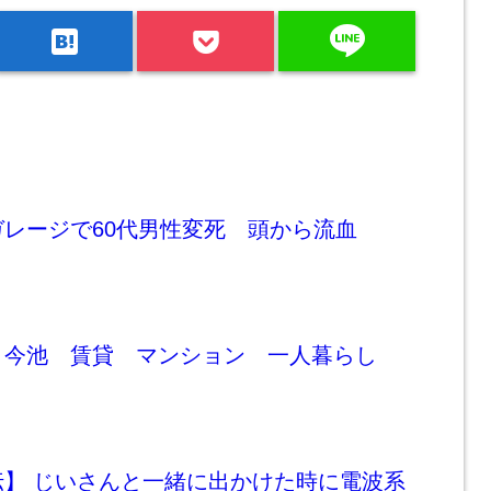
line
hatenabookmark
レージで60代男性変死 頭から流血
 今池 賃貸 マンション 一人暮らし
伝】 じいさんと一緒に出かけた時に電波系