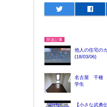
twitter
facebook
関連記事
他人の住宅のガ
(18/03/06)
名古屋 千種
学生
【小さな武勇