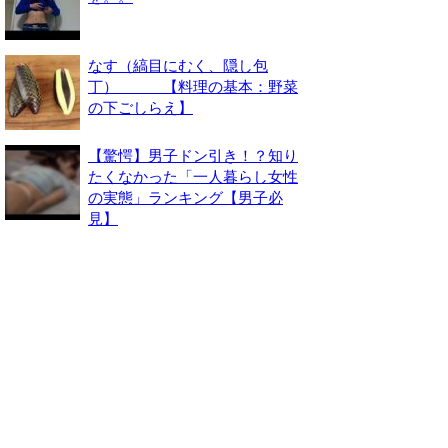
なす（縞目にむく、隠し包
丁） 【料理の基本：野菜
の下ごしらえ】
【驚愕】男子ドン引き！？知り
たくなかった「一人暮らし女性
の実態」ランキング【男子必
見】