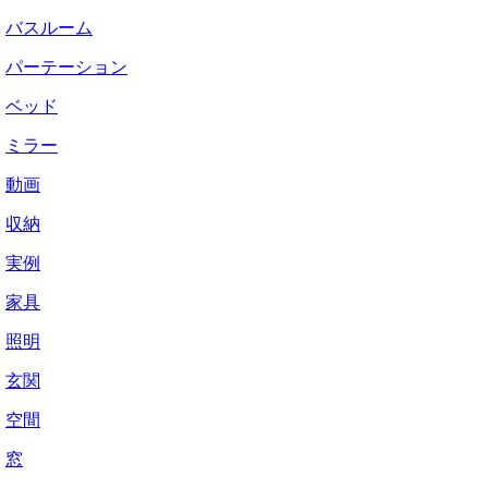
バスルーム
パーテーション
ベッド
ミラー
動画
収納
実例
家具
照明
玄関
空間
窓