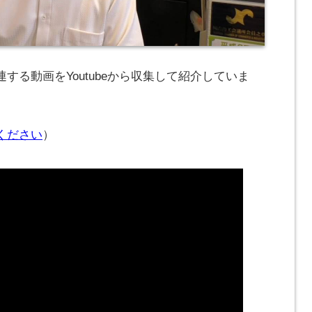
する動画をYoutubeから収集して紹介していま
ください
）