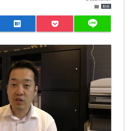
folder
動画
line
hatenabookmark