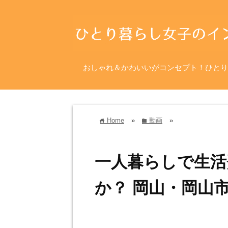
おしゃれ＆かわいいがコンセプト！ひとり
Home
»
動画
»
home
folder
一人暮らしで生活
か？ 岡山・岡山