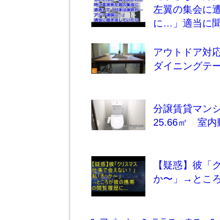
左翼の集会に
に…」適当に
アウトドア対応の
ダイニングテ
分譲賃貸マン
25.66㎡ 室
【疑惑】彼「
か〜」→とこ