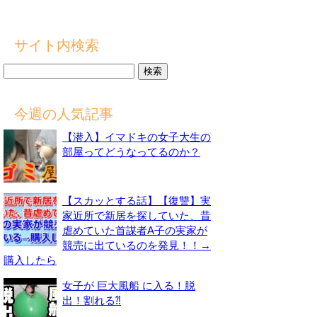
サイト内検索
検
索:
今週の人気記事
【潜入】イマドキの女子大生の
部屋ってどうなってるのか？
【スカッとする話】【復讐】実
家近所で新居を探していた、昔
虐めていた首謀者A子の実家が
競売に出ているのを発見！！→
購入したら
女子が 巨大風船 に入る！脱
出！割れる⁈