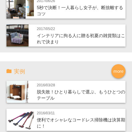
2017/06/26
5秒で決断！一人暮らし女子が、断捨離する
コツ
2017/05/22
インテリアに拘る人に贈る初夏の雑貨類はこ
れで決まり
実例
more
2016/03/28
脱失敗！ひとり暮らしで選ぶ、もうひとつの
テーブル
2016/03/11
便利でオシャレなコードレス掃除機は決算期
に！