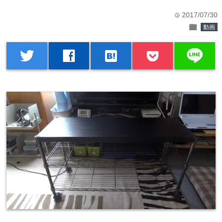
2017/07/30
time
folder
動画
line
twitter
facebook
hatenabookmark