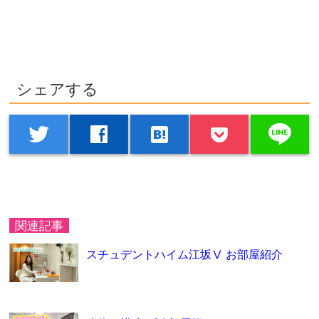
シェアする
line
twitter
facebook
hatenabookmark
関連記事
スチュデントハイム江坂Ⅴ お部屋紹介