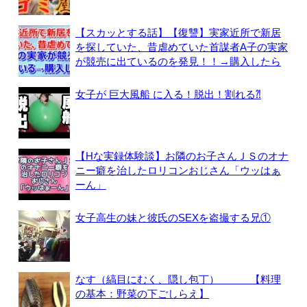
【スカッとする話】【復讐】実家近所で新居
を探していた、昔虐めていた首謀者A子の実家
が競売に出ているのを発見！！→購入したら
女子が 巨大風船 に入る！脱出！割れる⁈
【Hな実録体験談】お隣のお子さんＪＳのオナ
ニー癖を治したロリコンおじさん「ウッはぁ
ーん」
女子高生の妹と彼氏のSEXを盗撮する兄①
なす（縞目にむく、隠し包丁） 【料理
の基本：野菜の下ごしらえ】