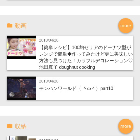
動画
more
2018/04/20
【簡単レシピ】100均セリアのドーナツ型が
レンジで簡単◆作ってみたけど更に美味しい
方法も見つけた！カラフルデコレーション♡
池田真子 doughnut cooking
2018/04/20
モンハンワールド（ ＾ω＾）part10
収納
more