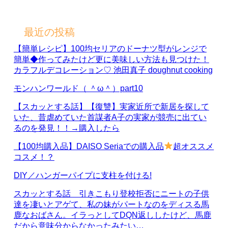
最近の投稿
【簡単レシピ】100均セリアのドーナツ型がレンジで
簡単◆作ってみたけど更に美味しい方法も見つけた！
カラフルデコレーション♡ 池田真子 doughnut cooking
モンハンワールド（ ＾ω＾）part10
【スカッとする話】【復讐】実家近所で新居を探して
いた、昔虐めていた首謀者A子の実家が競売に出てい
るのを発見！！→購入したら
【100均購入品】DAISO Seriaでの購入品
超オススメ
コスメ！？
DIY／ハンガーパイプに支柱を付ける!
スカッとする話 引きこもり登校拒否にニートの子供
達を凄いとアゲて、私の妹がパートなのをディスる馬
鹿なおばさん。イラっとしてDQN返ししたけど、馬鹿
だから意味分からなかったみたい…