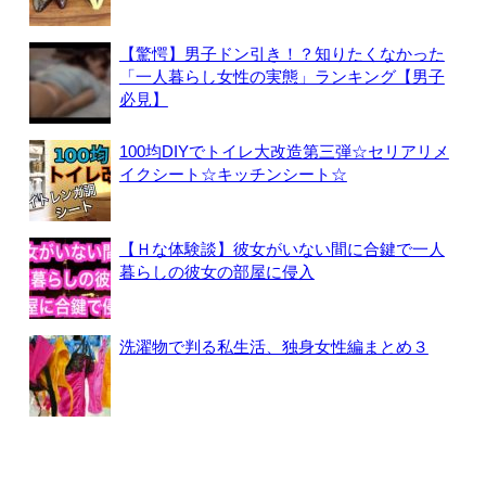
【驚愕】男子ドン引き！？知りたくなかった
「一人暮らし女性の実態」ランキング【男子
必見】
100均DIYでトイレ大改造第三弾☆セリアリメ
イクシート☆キッチンシート☆
【Ｈな体験談】彼女がいない間に合鍵で一人
暮らしの彼女の部屋に侵入
洗濯物で判る私生活、独身女性編まとめ３