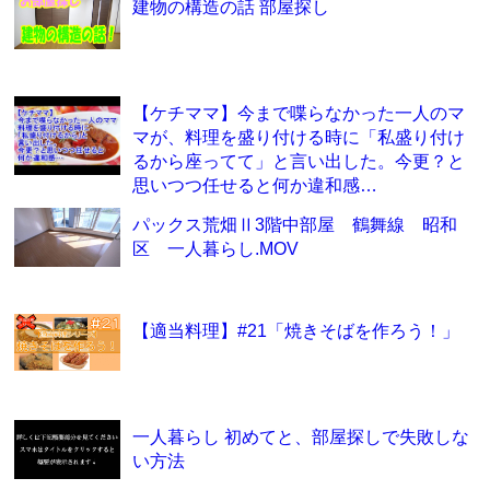
建物の構造の話 部屋探し
【ケチママ】今まで喋らなかった一人のマ
マが、料理を盛り付ける時に「私盛り付け
るから座ってて」と言い出した。今更？と
思いつつ任せると何か違和感…
パックス荒畑Ⅱ3階中部屋 鶴舞線 昭和
区 一人暮らし.MOV
【適当料理】#21「焼きそばを作ろう！」
一人暮らし 初めてと、部屋探しで失敗しな
い方法