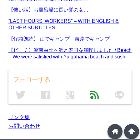
【怖い話】お風呂場に長い髪の女…
“LAST HOURS’ WORKERS” – WITH ENGLISH &
OTHER SUBTITLES
【怪談朗読】 山でキャンプ 海岸でキャンプ
【ビーチ】湘南由比ヶ浜と寿司を満喫しました / Beach
– We were satisfied with Yuigahama beach and sushi
フォローする
line
twitter
facebook
google
feed
リンク集
お問い合わせ
home
arrowup