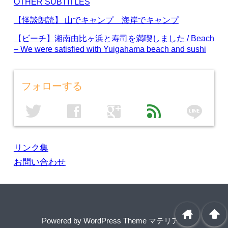
OTHER SUBTITLES
【怪談朗読】 山でキャンプ 海岸でキャンプ
【ビーチ】湘南由比ヶ浜と寿司を満喫しました / Beach
– We were satisfied with Yuigahama beach and sushi
フォローする
line
twitter
facebook
google
feed
リンク集
お問い合わせ
home
arrowup
Powered by
WordPress Theme マテリアル