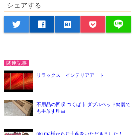
シェアする
line
twitter
facebook
hatenabookmark
関連記事
リラックス インテリアアート
不用品の回収 つくば市 ダブルベッド綺麗で
も手放す理由
oki ma様からお土産をいただきました！