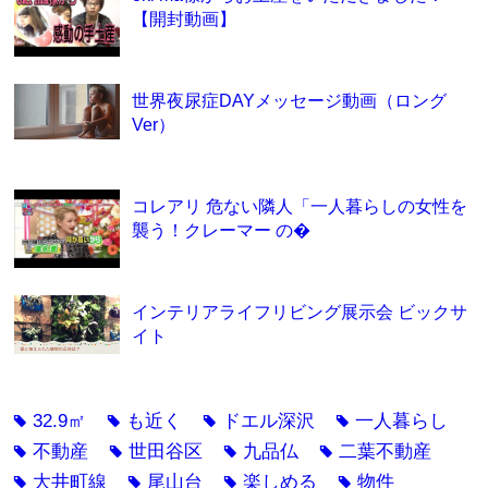
【開封動画】
世界夜尿症DAYメッセージ動画（ロング
Ver）
コレアリ 危ない隣人「一人暮らしの女性を
襲う！クレーマー の�
インテリアライフリビング展示会 ビックサ
イト
32.9㎡
も近く
ドエル深沢
一人暮らし
tag
tag
tag
tag
不動産
世田谷区
九品仏
二葉不動産
tag
tag
tag
tag
大井町線
尾山台
楽しめる
物件
tag
tag
tag
tag