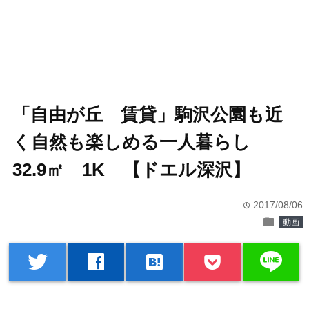
「自由が丘 賃貸」駒沢公園も近
く自然も楽しめる一人暮らし
32.9㎡ 1K 【ドエル深沢】
2017/08/06
time
folder
動画
line
twitter
facebook
hatenabookmark