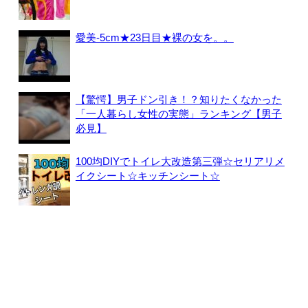
愛美-5cm★23日目★裸の女を。。
【驚愕】男子ドン引き！？知りたくなかった
「一人暮らし女性の実態」ランキング【男子
必見】
100均DIYでトイレ大改造第三弾☆セリアリメ
イクシート☆キッチンシート☆