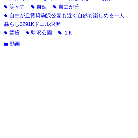
等々力
自然
自由が丘
tag
tag
tag
自由が丘賃貸駒沢公園も近く自然も楽しめる一人
tag
暮らし3291Kドエル深沢
賃貸
駒沢公園
１K
tag
tag
tag
動画
folder