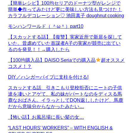
【簡単レシピ】100均セリアのドーナツ型がレンジで
簡単◆作ってみたけど更に美味しい方法も見つけた！
カラフルデコレーション♡ 池田真子 doughnut cooking
モンハンワールド（ ＾ω＾）part10
【スカッとする話】【復讐】実家近所で新居を探して
いた、昔虐めていた首謀者A子の実家が競売に出てい
るのを発見！！→購入したら
【100均購入品】DAISO Seriaでの購入品
超オススメ
コスメ！？
DIY／ハンガーパイプに支柱を付ける!
スカッとする話 引きこもり登校拒否にニートの子供
達を凄いとアゲて、私の妹がパートなのをディスる馬
鹿なおばさん。イラっとしてDQN返ししたけど、馬鹿
だから意味分からなかったみたい…
【怖い話】お風呂場に長い髪の女…
“LAST HOURS’ WORKERS” – WITH ENGLISH &