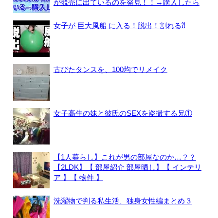
が競売に出ているのを発見！！→購入したら
女子が 巨大風船 に入る！脱出！割れる⁈
古びたタンスを、100均でリメイク
女子高生の妹と彼氏のSEXを盗撮する兄①
【1人暮らし】これが男の部屋なのか…？？
【2LDK】【 部屋紹介 部屋晒し】【 インテリ
ア 】【 物件 】
洗濯物で判る私生活、独身女性編まとめ３