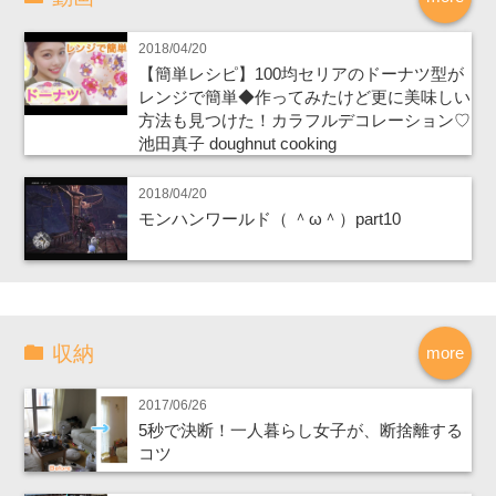
2018/04/20
【簡単レシピ】100均セリアのドーナツ型が
レンジで簡単◆作ってみたけど更に美味しい
方法も見つけた！カラフルデコレーション♡
池田真子 doughnut cooking
2018/04/20
モンハンワールド（ ＾ω＾）part10
収納
more
2017/06/26
5秒で決断！一人暮らし女子が、断捨離する
コツ