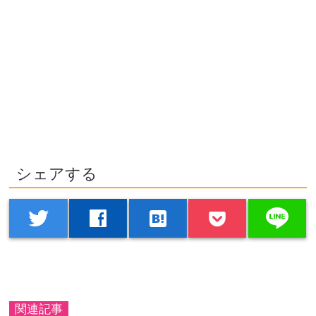
シェアする
line
twitter
facebook
hatenabookmark
関連記事