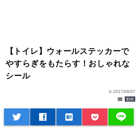
【トイレ】ウォールステッカーで
やすらぎをもたらす！おしゃれな
シール
2017/08/07
time
folder
動画
line
twitter
facebook
hatenabookmark