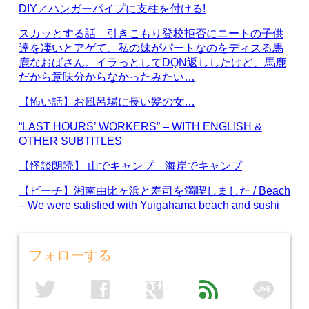
DIY／ハンガーパイプに支柱を付ける!
スカッとする話 引きこもり登校拒否にニートの子供
達を凄いとアゲて、私の妹がパートなのをディスる馬
鹿なおばさん。イラっとしてDQN返ししたけど、馬鹿
だから意味分からなかったみたい…
【怖い話】お風呂場に長い髪の女…
“LAST HOURS’ WORKERS” – WITH ENGLISH &
OTHER SUBTITLES
【怪談朗読】 山でキャンプ 海岸でキャンプ
【ビーチ】湘南由比ヶ浜と寿司を満喫しました / Beach
– We were satisfied with Yuigahama beach and sushi
フォローする
line
twitter
facebook
google
feed