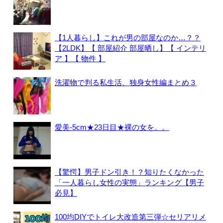
【1人暮らし】これが男の部屋なのか…？？
【2LDK】【 部屋紹介 部屋晒し】【 インテリ
ア 】【 物件 】
洗濯物で判る私生活、独身女性編まとめ３
愛美-5cm★23日目★裸の女を。。
【驚愕】男子ドン引き！？知りたくなかった
「一人暮らし女性の実態」ランキング【男子
必見】
100均DIYでトイレ大改造第三弾☆セリアリメ