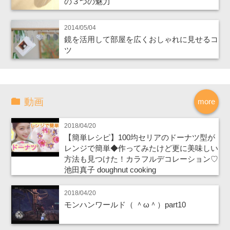
の３つの魅力
2014/05/04
鏡を活用して部屋を広くおしゃれに見せるコ
ツ
動画
more
2018/04/20
【簡単レシピ】100均セリアのドーナツ型が
レンジで簡単◆作ってみたけど更に美味しい
方法も見つけた！カラフルデコレーション♡
池田真子 doughnut cooking
2018/04/20
モンハンワールド（ ＾ω＾）part10