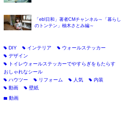
「eb!日和」著者CMチャンネル～「暮らし
のトンテン」柚木さとみ編～
DIY
インテリア
ウォールステッカー
tag
tag
tag
デザイン
tag
トイレウォールステッカーでやすらぎをもたらす
tag
おしゃれなシール
ハウツー
リフォーム
人気
内装
tag
tag
tag
tag
動画
壁紙
tag
tag
動画
folder