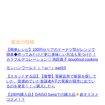
最近の投稿
【簡単レシピ】100均セリアのドーナツ型がレンジで
簡単◆作ってみたけど更に美味しい方法も見つけた！
カラフルデコレーション♡ 池田真子 doughnut cooking
モンハンワールド（ ＾ω＾）part10
【スカッとする話】【復讐】実家近所で新居を探して
いた、昔虐めていた首謀者A子の実家が競売に出てい
るのを発見！！→購入したら
【100均購入品】DAISO Seriaでの購入品
超オススメ
コスメ！？