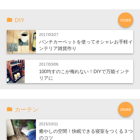
DIY
more
2017/03/27
パンチカーペットを使ってオシャレお手軽イ
ンテリア雑貨作り
2017/03/06
100均すのこが侮れない！DIYで万能インテ
リアに
カーテン
more
2015/10/11
癒やしの空間！快眠できる寝室をつくる３つ
のコツ