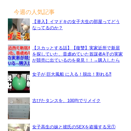
索:
今週の人気記事
【潜入】イマドキの女子大生の部屋ってどう
なってるのか？
【スカッとする話】【復讐】実家近所で新居
を探していた、昔虐めていた首謀者A子の実家
が競売に出ているのを発見！！→購入したら
女子が 巨大風船 に入る！脱出！割れる⁈
古びたタンスを、100均でリメイク
女子高生の妹と彼氏のSEXを盗撮する兄①