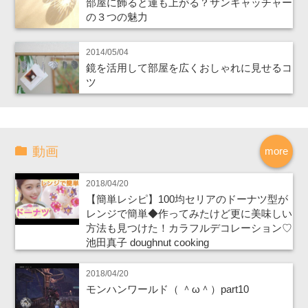
部屋に飾ると運も上がる？サンキャッチャー
の３つの魅力
2014/05/04
鏡を活用して部屋を広くおしゃれに見せるコ
ツ
動画
more
2018/04/20
【簡単レシピ】100均セリアのドーナツ型が
レンジで簡単◆作ってみたけど更に美味しい
方法も見つけた！カラフルデコレーション♡
池田真子 doughnut cooking
2018/04/20
モンハンワールド（ ＾ω＾）part10