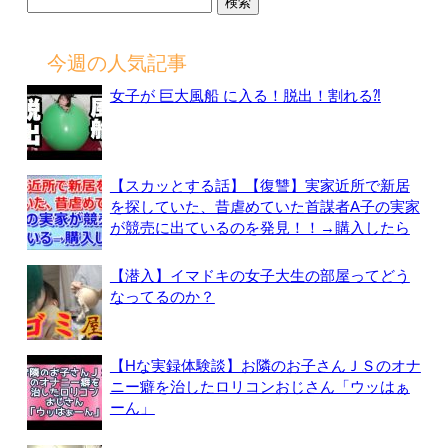
検
索:
今週の人気記事
女子が 巨大風船 に入る！脱出！割れる⁈
【スカッとする話】【復讐】実家近所で新居
を探していた、昔虐めていた首謀者A子の実家
が競売に出ているのを発見！！→購入したら
【潜入】イマドキの女子大生の部屋ってどう
なってるのか？
【Hな実録体験談】お隣のお子さんＪＳのオナ
ニー癖を治したロリコンおじさん「ウッはぁ
ーん」