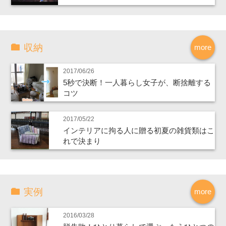
収納
more
2017/06/26
5秒で決断！一人暮らし女子が、断捨離する
コツ
2017/05/22
インテリアに拘る人に贈る初夏の雑貨類はこ
れで決まり
実例
more
2016/03/28