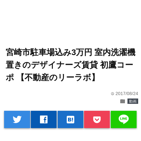
宮崎市駐車場込み3万円 室内洗濯機
置きのデザイナーズ賃貸 初鷹コー
ポ 【不動産のリーラボ】
2017/08/24
time
folder
動画
line
twitter
facebook
hatenabookmark