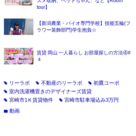
スメ収納、ペットちゃん、など【Room
tour】
【新潟農業・バイオ専門学校】技能五輪(フ
ラワー装飾部門)学生抱負☆
賃貸 岡山 一人暮らし お部屋探しの方法④#
４
リーラボ
不動産のリーラボ
初鷹コーポ
tag
tag
tag
室内洗濯機置きのデザイナーズ賃貸
tag
宮崎市1Ｋ賃貸物件
宮崎市駐車場込み3万円
tag
tag
動画
folder