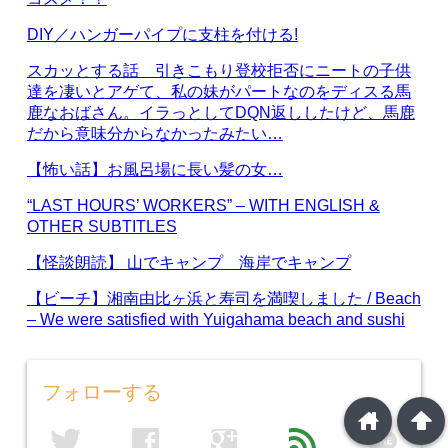
DIY／ハンガーパイプに支柱を付ける!
スカッとする話 引きこもり登校拒否にニートの子供
達を凄いとアゲて、私の妹がパートなのをディスる馬
鹿なおばさん。イラっとしてDQN返ししたけど、馬鹿
だから意味分からなかったみたい…
【怖い話】お風呂場に長い髪の女…
“LAST HOURS’ WORKERS” – WITH ENGLISH &
OTHER SUBTITLES
【怪談朗読】 山でキャンプ 海岸でキャンプ
【ビーチ】湘南由比ヶ浜と寿司を満喫しました / Beach
– We were satisfied with Yuigahama beach and sushi
フォローする
home
arrowup
line
twitter
facebook
google
feed