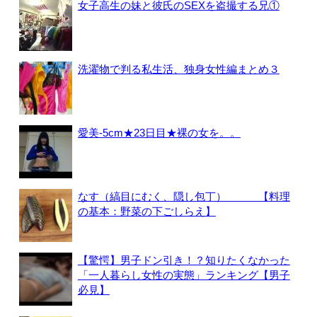
女子高生の妹と彼氏のSEXを盗撮する兄①
洗濯物で判る私生活、独身女性編まとめ３
愛美-5cm★23日目★裸の女を。。
なす（縞目にむく、隠し包丁） 【料理
の基本：野菜の下ごしらえ】
【驚愕】男子ドン引き！？知りたくなかった
「一人暮らし女性の実態」ランキング【男子
必見】