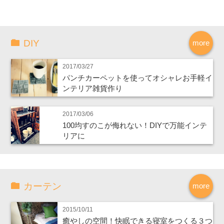
DIY
more
2017/03/27
パンチカーペットを使ってオシャレお手軽イ
ンテリア雑貨作り
2017/03/06
100均すのこが侮れない！DIYで万能インテ
リアに
カーテン
more
2015/10/11
癒やしの空間！快眠できる寝室をつくる３つ