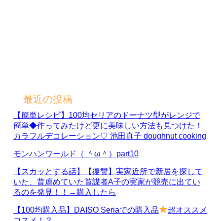
最近の投稿
【簡単レシピ】100均セリアのドーナツ型がレンジで
簡単◆作ってみたけど更に美味しい方法も見つけた！
カラフルデコレーション♡ 池田真子 doughnut cooking
モンハンワールド（ ＾ω＾）part10
【スカッとする話】【復讐】実家近所で新居を探して
いた、昔虐めていた首謀者A子の実家が競売に出てい
るのを発見！！→購入したら
【100均購入品】DAISO Seriaでの購入品
超オススメ
コスメ！？