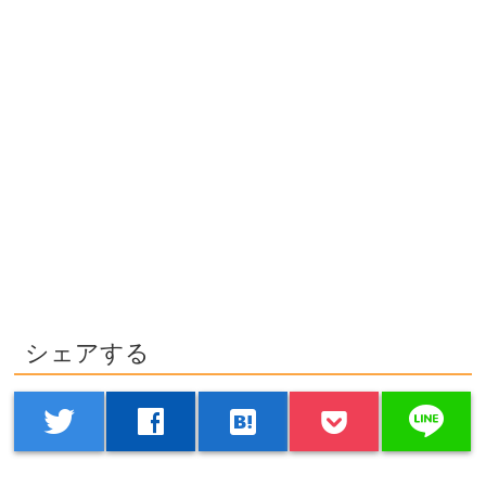
シェアする
line
twitter
facebook
hatenabookmark