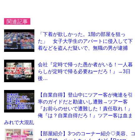
関連記事
「下着が欲しかった。1階の部屋を狙っ
た」 女子大学生のアパートに侵入して下
着などを盗んだ疑いで、無職の男が逮捕
会社『定時で帰った愚か者がいる！一人暮
らしが定時で帰る必要ねーだろ！』→3日
後…
【自業自得】登山中にツアー客が俺達を引
率のガイドだと勘違いし遭難→ツアー客
『お前らのせいで遭難した！責任取れ！』
俺『は？自業自得だろ！』ツアー客は血ま
みれで大混乱
【部屋紹介】3つのコーナー紹介♡美容、コ