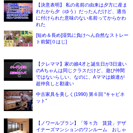
【決意表明】 私の名前の由来は夕方に産ま
れたから夕（ゆう）だったんだけど、適当
に付けられた意味のない名前ってからかわ
れた
[短め＆長め]湿気に負けへん自然なストレー
ト前髪[０はじ]
【クレママ】家の娘4才と誕生日が3日違い
のAちゃんは同じクラスだけど、遊び仲間
ではないらしい、なのに、Aママは娘達が
超仲良しと勘違い
中古家具を美しく(1990) 第６回 “キャビネ
ット”
【ノワールブラン】「等々力 賃貸」デザ
イナーズマンションのワンルーム おしゃ