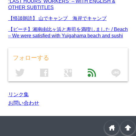
“LAST HOURS’ WORKERS” – WITH ENGLISH &
OTHER SUBTITLES
【怪談朗読】 山でキャンプ 海岸でキャンプ
【ビーチ】湘南由比ヶ浜と寿司を満喫しました / Beach
– We were satisfied with Yuigahama beach and sushi
フォローする
line
twitter
facebook
google
feed
リンク集
お問い合わせ
home
arrowup