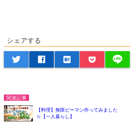
シェアする
line
twitter
facebook
hatenabookmark
関連記事
【料理】無限ピーマン作ってみました
☆【一人暮らし】