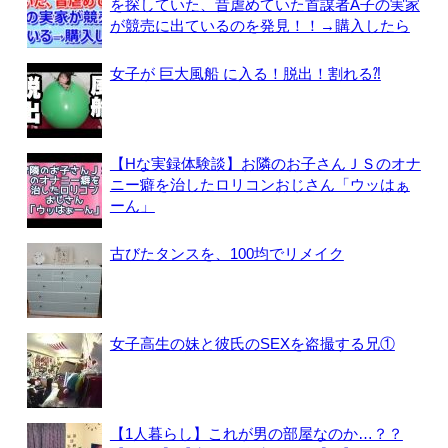
を探していた、昔虐めていた首謀者A子の実家
が競売に出ているのを発見！！→購入したら
女子が 巨大風船 に入る！脱出！割れる⁈
【Hな実録体験談】お隣のお子さんＪＳのオナ
ニー癖を治したロリコンおじさん「ウッはぁ
ーん」
古びたタンスを、100均でリメイク
女子高生の妹と彼氏のSEXを盗撮する兄①
【1人暮らし】これが男の部屋なのか…？？