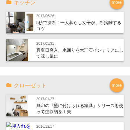
キッチン
more
2017/06/26
5秒で決断！一人暮らし女子が、断捨離する
コツ
2017/05/31
真夏日突入、水回りを大理石インテリアにし
て涼し気に
クローゼット
more
2017/01/27
無印の『壁に付けられる家具』シリーズを使
って壁収納を工夫
2016/12/17