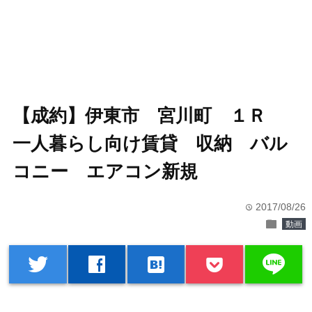
【成約】伊東市 宮川町 １Ｒ
一人暮らし向け賃貸 収納 バル
コニー エアコン新規
2017/08/26
time
folder
動画
line
twitter
facebook
hatenabookmark