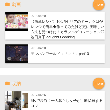
動画
more
2018/04/20
【簡単レシピ】100均セリアのドーナツ型が
レンジで簡単◆作ってみたけど更に美味しい
方法も見つけた！カラフルデコレーション♡
池田真子 doughnut cooking
2018/04/20
モンハンワールド（ ＾ω＾）part10
収納
more
2017/06/26
5秒で決断！一人暮らし女子が、断捨離する
コツ