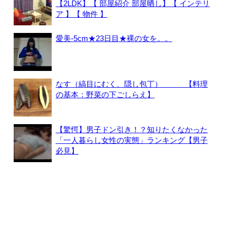
【2LDK】【 部屋紹介 部屋晒し】【 インテリ
ア 】【 物件 】
愛美-5cm★23日目★裸の女を。。
なす（縞目にむく、隠し包丁） 【料理
の基本：野菜の下ごしらえ】
【驚愕】男子ドン引き！？知りたくなかった
「一人暮らし女性の実態」ランキング【男子
必見】