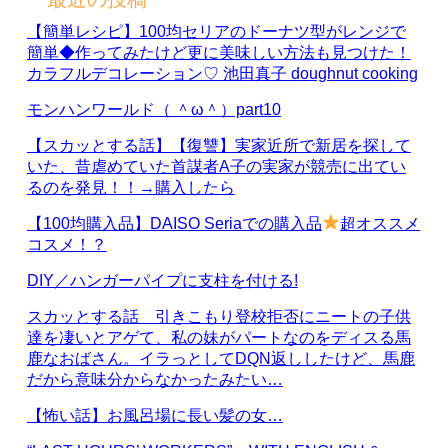
【簡単レシピ】100均セリアのドーナツ型がレンジで
簡単◆作ってみたけど更に美味しい方法も見つけた！
カラフルデコレーション♡ 池田真子 doughnut cooking
モンハンワールド（ ＾ω＾）part10
【スカッとする話】【復讐】実家近所で新居を探して
いた、昔虐めていた首謀者A子の実家が競売に出てい
るのを発見！！→購入したら
【100均購入品】DAISO Seriaでの購入品
超オススメ
コスメ！？
DIY／ハンガーパイプに支柱を付ける!
スカッとする話 引きこもり登校拒否にニートの子供
達を凄いとアゲて、私の妹がパートなのをディスる馬
鹿なおばさん。イラっとしてDQN返ししたけど、馬鹿
だから意味分からなかったみたい…
【怖い話】お風呂場に長い髪の女…