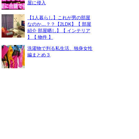
屋に侵入
【1人暮らし】これが男の部屋
なのか…？？【2LDK】【 部屋
紹介 部屋晒し】【 インテリア
】【 物件 】
洗濯物で判る私生活、独身女性
編まとめ３