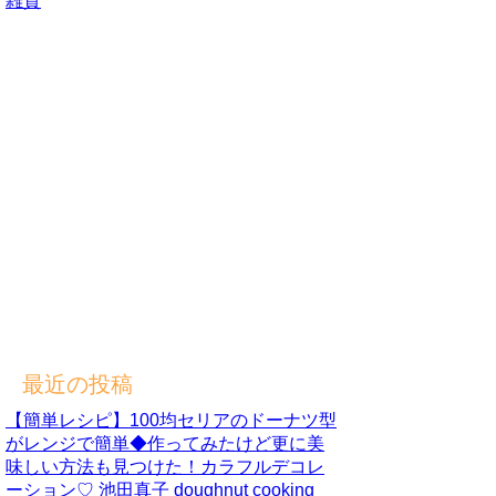
雑貨
最近の投稿
【簡単レシピ】100均セリアのドーナツ型
がレンジで簡単◆作ってみたけど更に美
味しい方法も見つけた！カラフルデコレ
ーション♡ 池田真子 doughnut cooking