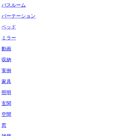
バスルーム
パーテーション
ベッド
ミラー
動画
収納
実例
家具
照明
玄関
空間
窓