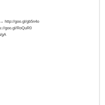
//goo.gl/gb5n4o
goo.gl/RoQuR0
WgA