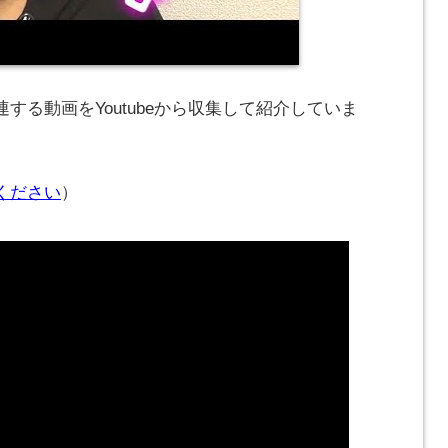
する動画をYoutubeから収集して紹介していま
ください
）