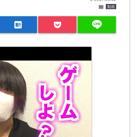
folder
動画
line
hatenabookmark