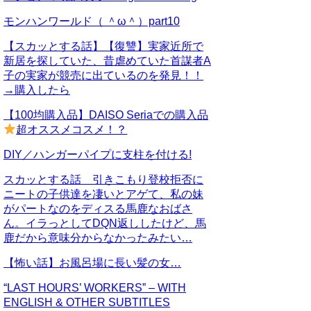
モンハンワールド（ ＾ω＾）part10
【スカッとする話】【復讐】実家近所で
新居を探していた、昔虐めていた首謀者A
子の実家が競売に出ているのを発見！！
→購入したら
【100均購入品】DAISO Seriaでの購入品
超オススメコスメ！？
DIY／ハンガーパイプに支柱を付ける!
スカッとする話 引きこもり登校拒否に
ニートの子供達を凄いとアゲて、私の妹
がパートなのをディスる馬鹿なおばさ
ん。イラっとしてDQN返ししたけど、馬
鹿だから意味分からなかったみたい…
【怖い話】お風呂場に長い髪の女…
“LAST HOURS’ WORKERS” – WITH
ENGLISH & OTHER SUBTITLES