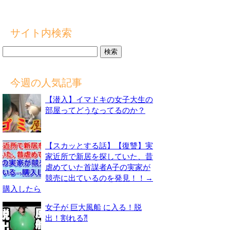
サイト内検索
検
索:
今週の人気記事
【潜入】イマドキの女子大生の
部屋ってどうなってるのか？
【スカッとする話】【復讐】実
家近所で新居を探していた、昔
虐めていた首謀者A子の実家が
競売に出ているのを発見！！→
購入したら
女子が 巨大風船 に入る！脱
出！割れる⁈