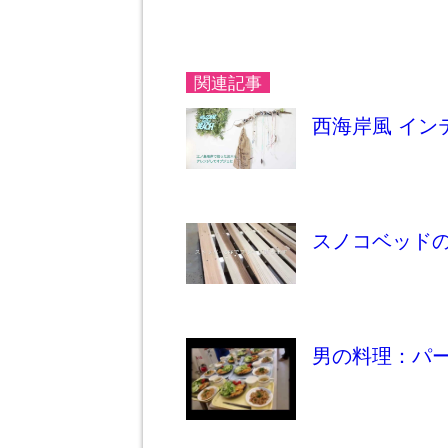
関連記事
西海岸風 イン
スノコベッド
男の料理：パ