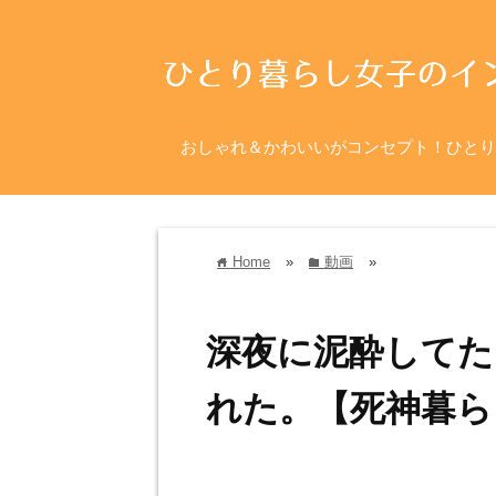
おしゃれ＆かわいいがコンセプト！ひとり
Home
»
動画
»
home
folder
深夜に泥酔してた
れた。【死神暮ら