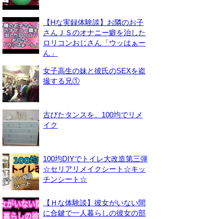
【Hな実録体験談】お隣のお子
さんＪＳのオナニー癖を治した
ロリコンおじさん「ウッはぁー
ん」
女子高生の妹と彼氏のSEXを盗
撮する兄①
古びたタンスを、100均でリメ
イク
100均DIYでトイレ大改造第三弾
☆セリアリメイクシート☆キッ
チンシート☆
【Ｈな体験談】彼女がいない間
に合鍵で一人暮らしの彼女の部