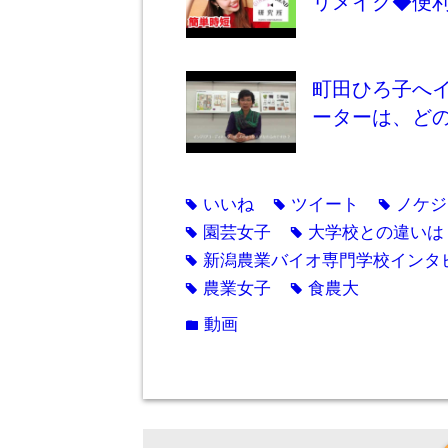
リメイク◆便
町田ひろ子へイ
ーターは、ど
いいね
ツイート
ノケジ
tag
tag
tag
園芸女子
大学校との違いは
tag
tag
新潟農業バイオ専門学校インタ
tag
農業女子
食農大
tag
tag
動画
folder