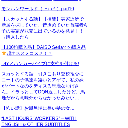
モンハンワールド（ ＾ω＾）part10
【スカッとする話】【復讐】実家近所で
新居を探していた、昔虐めていた首謀者A
子の実家が競売に出ているのを発見！！
→購入したら
【100均購入品】DAISO Seriaでの購入品
超オススメコスメ！？
DIY／ハンガーパイプに支柱を付ける!
スカッとする話 引きこもり登校拒否に
ニートの子供達を凄いとアゲて、私の妹
がパートなのをディスる馬鹿なおばさ
ん。イラっとしてDQN返ししたけど、馬
鹿だから意味分からなかったみたい…
【怖い話】お風呂場に長い髪の女…
“LAST HOURS’ WORKERS” – WITH
ENGLISH & OTHER SUBTITLES