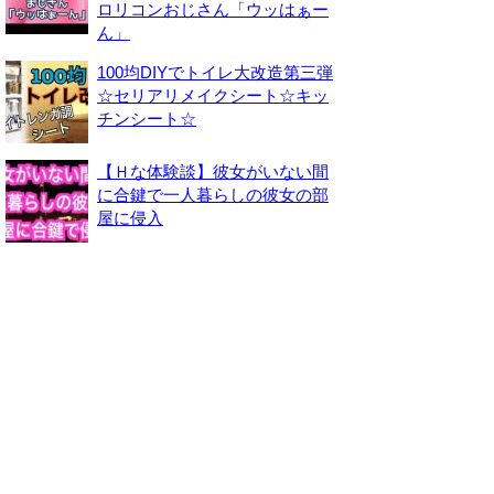
ロリコンおじさん「ウッはぁー
ん」
100均DIYでトイレ大改造第三弾
☆セリアリメイクシート☆キッ
チンシート☆
【Ｈな体験談】彼女がいない間
に合鍵で一人暮らしの彼女の部
屋に侵入