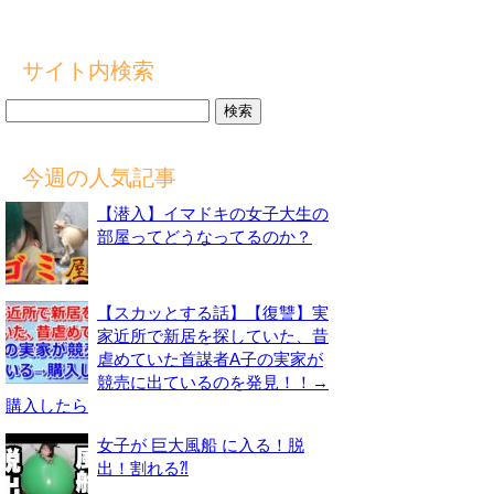
サイト内検索
検
索:
今週の人気記事
【潜入】イマドキの女子大生の
部屋ってどうなってるのか？
【スカッとする話】【復讐】実
家近所で新居を探していた、昔
虐めていた首謀者A子の実家が
競売に出ているのを発見！！→
購入したら
女子が 巨大風船 に入る！脱
出！割れる⁈