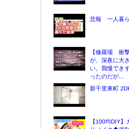
悲報 一人暮ら
【修羅場 衝
が、深夜に大
い。我慢でき
ったのだが… 
新千里東町 2DK
【100均DI