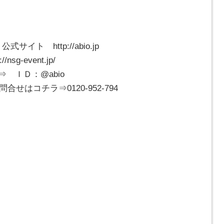
イト http://abio.jp
g-event.jp/
 ＩＤ：@abio
合せはコチラ⇒0120-952-794