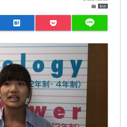
folder
動画
line
hatenabookmark