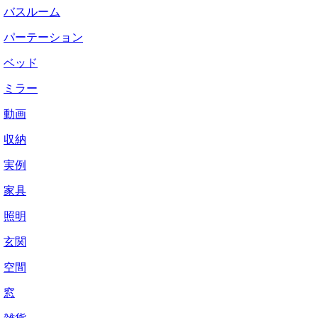
バスルーム
パーテーション
ベッド
ミラー
動画
収納
実例
家具
照明
玄関
空間
窓