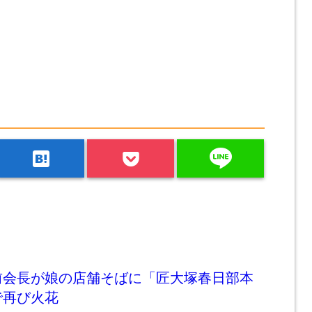
line
hatenabookmark
前会長が娘の店舗そばに「匠大塚春日部本
で再び火花