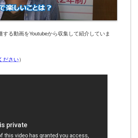
する動画をYoutubeから収集して紹介していま
ください
）