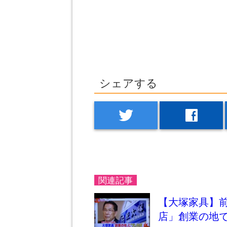
シェアする
twitter
facebook
関連記事
【大塚家具】
店」創業の地