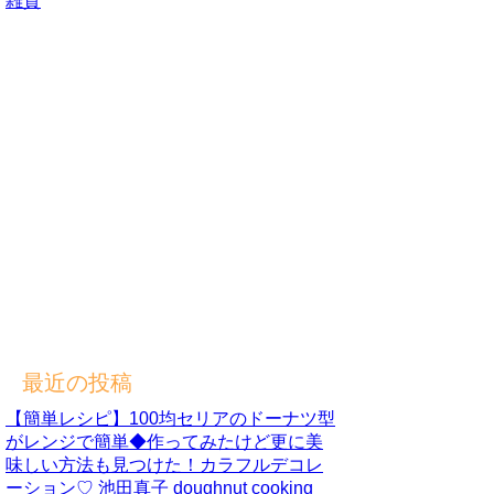
雑貨
最近の投稿
【簡単レシピ】100均セリアのドーナツ型
がレンジで簡単◆作ってみたけど更に美
味しい方法も見つけた！カラフルデコレ
ーション♡ 池田真子 doughnut cooking