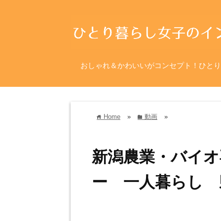
おしゃれ＆かわいいがコンセプト！ひとり
Home
»
動画
»
home
folder
新潟農業・バイオ
ー 一人暮らし 