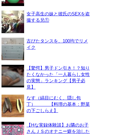
女子高生の妹と彼氏のSEXを盗
撮する兄①
古びたタンスを、100均でリメ
イク
【驚愕】男子ドン引き！？知り
たくなかった「一人暮らし女性
の実態」ランキング【男子必
見】
なす（縞目にむく、隠し包
丁） 【料理の基本：野菜
の下ごしらえ】
【Hな実録体験談】お隣のお子
さんＪＳのオナニー癖を治した