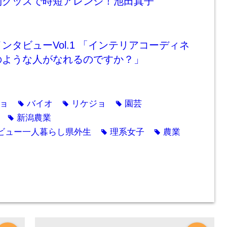
利グッズで時短アレンジ！池田真子
ンタビューVol.1 「インテリアコーディネ
のような人がなれるのですか？」
ョ
バイオ
リケジョ
園芸
tag
tag
tag
新潟農業
tag
ビュー一人暮らし県外生
理系女子
農業
tag
tag