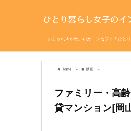
おしゃれ＆かわいいがコンセプト！ひとり
Home
»
動画
»
home
folder
ファミリー・高齢
貸マンション[岡