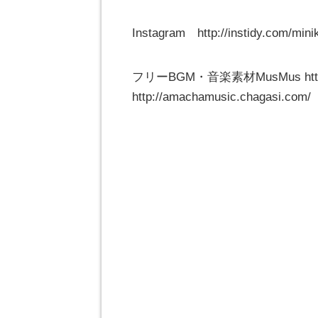
Instagram http://instidy.com/mini
フリーBGM・音楽素材MusMus http://
http://amachamusic.chagasi.com/