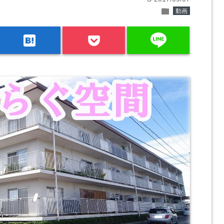
folder
動画
line
hatenabookmark