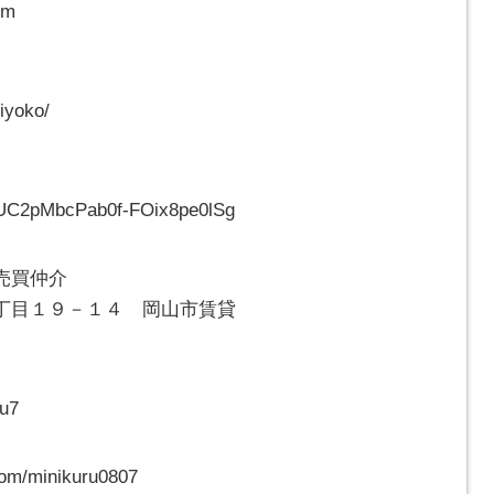
om
1iyoko/
l/UC2pMbcPab0f-FOix8pe0lSg
・売買仲介
丁目１９－１４ 岡山市賃貸
ru7
om/minikuru0807