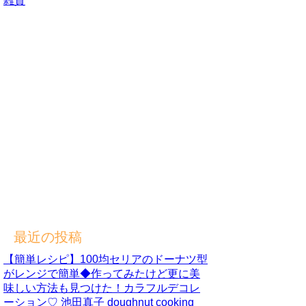
雑貨
最近の投稿
【簡単レシピ】100均セリアのドーナツ型
がレンジで簡単◆作ってみたけど更に美
味しい方法も見つけた！カラフルデコレ
ーション♡ 池田真子 doughnut cooking