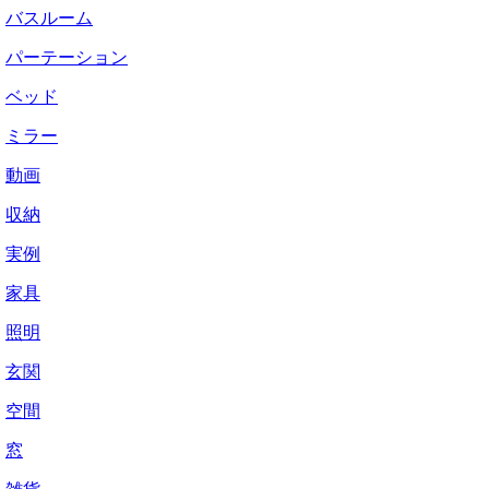
バスルーム
パーテーション
ベッド
ミラー
動画
収納
実例
家具
照明
玄関
空間
窓