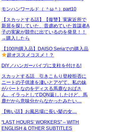
モンハンワールド（ ＾ω＾）part10
【スカッとする話】【復讐】実家近所で
新居を探していた、昔虐めていた首謀者A
子の実家が競売に出ているのを発見！！
→購入したら
【100均購入品】DAISO Seriaでの購入品
超オススメコスメ！？
DIY／ハンガーパイプに支柱を付ける!
スカッとする話 引きこもり登校拒否に
ニートの子供達を凄いとアゲて、私の妹
がパートなのをディスる馬鹿なおばさ
ん。イラっとしてDQN返ししたけど、馬
鹿だから意味分からなかったみたい…
【怖い話】お風呂場に長い髪の女…
“LAST HOURS’ WORKERS” – WITH
ENGLISH & OTHER SUBTITLES