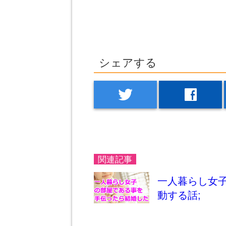
シェアする
twitter
facebook
関連記事
一人暮らし女
動する話;