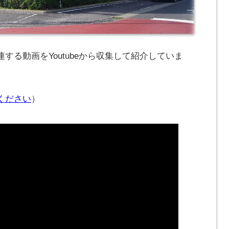
する動画をYoutubeから収集して紹介していま
ください
）