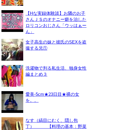
【Hな実録体験談】お隣のお子
さんＪＳのオナニー癖を治した
ロリコンおじさん「ウッはぁー
ん」
女子高生の妹と彼氏のSEXを盗
撮する兄①
洗濯物で判る私生活、独身女性
編まとめ３
愛美-5cm★23日目★裸の女
を。。
なす（縞目にむく、隠し包
丁） 【料理の基本：野菜