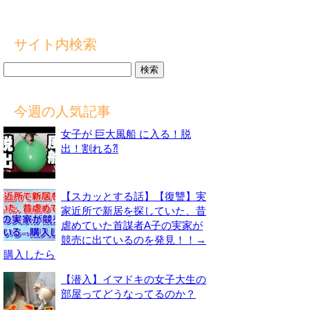
サイト内検索
検
索:
今週の人気記事
女子が 巨大風船 に入る！脱
出！割れる⁈
【スカッとする話】【復讐】実
家近所で新居を探していた、昔
虐めていた首謀者A子の実家が
競売に出ているのを発見！！→
購入したら
【潜入】イマドキの女子大生の
部屋ってどうなってるのか？