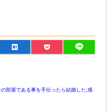
line
hatenabookmark
子の部屋である事を手伝ったら結婚した;感