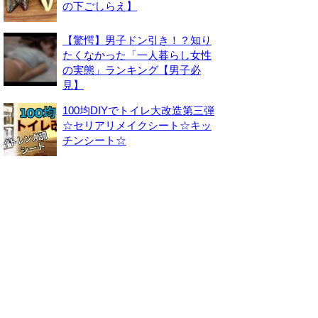
の下ごしらえ】
【驚愕】男子ドン引き！？知り
たくなかった「一人暮らし女性
の実態」ランキング【男子必
見】
100均DIYでトイレ大改造第三弾
☆セリアリメイクシート☆キッ
チンシート☆