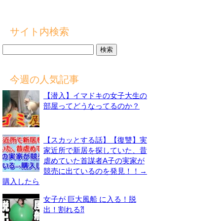
サイト内検索
検
索:
今週の人気記事
【潜入】イマドキの女子大生の
部屋ってどうなってるのか？
【スカッとする話】【復讐】実
家近所で新居を探していた、昔
虐めていた首謀者A子の実家が
競売に出ているのを発見！！→
購入したら
女子が 巨大風船 に入る！脱
出！割れる⁈