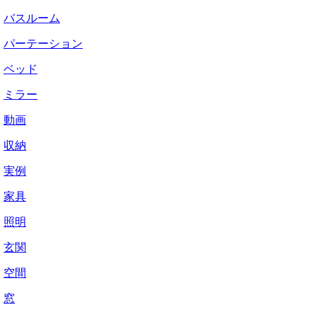
バスルーム
パーテーション
ベッド
ミラー
動画
収納
実例
家具
照明
玄関
空間
窓