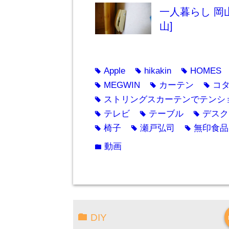
一人暮らし 岡
山]
Apple
hikakin
HOMES
tag
tag
tag
MEGWIN
カーテン
コ
tag
tag
tag
ストリングスカーテンでテンシ
tag
テレビ
テーブル
デスク
tag
tag
tag
椅子
瀬戸弘司
無印食品
tag
tag
tag
動画
folder
DIY