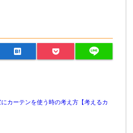
line
hatenabookmark
室にカーテンを使う時の考え方【考えるカ