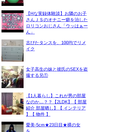
【Hな実録体験談】お隣のお子
さんＪＳのオナニー癖を治した
ロリコンおじさん「ウッはぁー
ん」
古びたタンスを、100均でリメ
イク
女子高生の妹と彼氏のSEXを盗
撮する兄①
【1人暮らし】これが男の部屋
なのか…？？【2LDK】【 部屋
紹介 部屋晒し】【 インテリア
】【 物件 】
愛美-5cm★23日目★裸の女
を。。