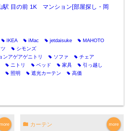
山駅 目の前 1K マンション[部屋探し・岡
IKEA
iMac
jetdaisuke
MAHOTO
tag
tag
tag
tag
タツ
シモンズ
tag
ョンアゲアゲニトリ
ソファ
チェア
tag
tag
ニトリ
ベッド
家具
引っ越し
tag
tag
tag
tag
照明
遮光カーテン
高価
tag
tag
tag
カーテン
more
more