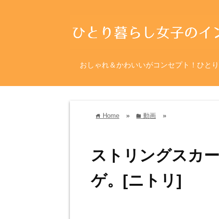
おしゃれ＆かわいいがコンセプト！ひとり
Home
»
動画
»
home
folder
ストリングスカ
ゲ。[ニトリ]