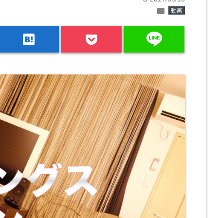
folder
動画
line
hatenabookmark