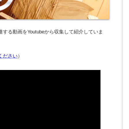
する動画をYoutubeから収集して紹介していま
ください
）