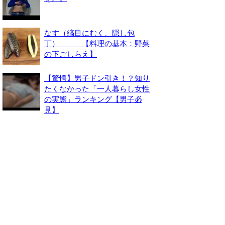
なす（縞目にむく、隠し包
丁） 【料理の基本：野菜
の下ごしらえ】
【驚愕】男子ドン引き！？知り
たくなかった「一人暮らし女性
の実態」ランキング【男子必
見】