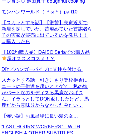
ーション♡ 池田真子 doughnut cooking
モンハンワールド（ ＾ω＾）part10
【スカッとする話】【復讐】実家近所で
新居を探していた、昔虐めていた首謀者A
子の実家が競売に出ているのを発見！！
→購入したら
【100均購入品】DAISO Seriaでの購入品
超オススメコスメ！？
DIY／ハンガーパイプに支柱を付ける!
スカッとする話 引きこもり登校拒否に
ニートの子供達を凄いとアゲて、私の妹
がパートなのをディスる馬鹿なおばさ
ん。イラっとしてDQN返ししたけど、馬
鹿だから意味分からなかったみたい…
【怖い話】お風呂場に長い髪の女…
“LAST HOURS’ WORKERS” – WITH
ENGLISH & OTHER SUBTITLES