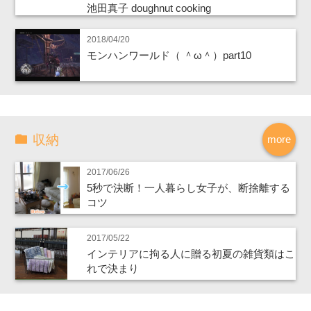
池田真子 doughnut cooking
2018/04/20
モンハンワールド（ ＾ω＾）part10
収納
more
2017/06/26
5秒で決断！一人暮らし女子が、断捨離する
コツ
2017/05/22
インテリアに拘る人に贈る初夏の雑貨類はこ
れで決まり