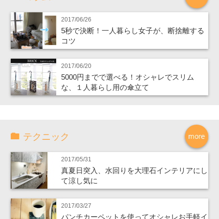
2017/06/26
5秒で決断！一人暮らし女子が、断捨離する
コツ
2017/06/20
5000円までで選べる！オシャレでスリム
な、１人暮らし用の傘立て
テクニック
more
2017/05/31
真夏日突入、水回りを大理石インテリアにし
て涼し気に
2017/03/27
パンチカーペットを使ってオシャレお手軽イ