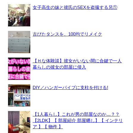
女子高生の妹と彼氏のSEXを盗撮する兄①
古びたタンスを、100均でリメイク
【Ｈな体験談】彼女がいない間に合鍵で一人
暮らしの彼女の部屋に侵入
DIY／ハンガーパイプに支柱を付ける!
【1人暮らし】これが男の部屋なのか…？？
【2LDK】【 部屋紹介 部屋晒し】【 インテリ
ア 】【 物件 】