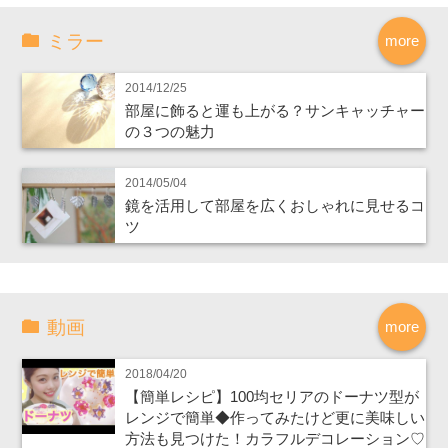
ミラー
more
2014/12/25
部屋に飾ると運も上がる？サンキャッチャー
の３つの魅力
2014/05/04
鏡を活用して部屋を広くおしゃれに見せるコ
ツ
動画
more
2018/04/20
【簡単レシピ】100均セリアのドーナツ型が
レンジで簡単◆作ってみたけど更に美味しい
方法も見つけた！カラフルデコレーション♡