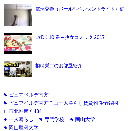
電球交換（ボール型ペンダントライト）編
L♥DK 10 巻 – 少女コミック 2017
桐崎栄二のお部屋紹介
ピュアベルデ南方
tag
ピュアベルデ南方岡山一人暮らし賃貸物件情報岡
tag
山市北区南方434
一人暮らし
専門学校
岡山大学
tag
tag
tag
岡山理科大学
tag