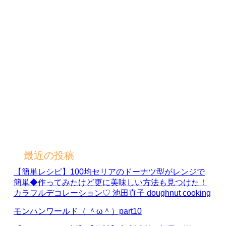
最近の投稿
【簡単レシピ】100均セリアのドーナツ型がレンジで
簡単◆作ってみたけど更に美味しい方法も見つけた！
カラフルデコレーション♡ 池田真子 doughnut cooking
モンハンワールド（ ＾ω＾）part10