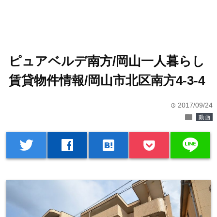
ピュアベルデ南方/岡山一人暮らし
賃貸物件情報/岡山市北区南方4-3-4
2017/09/24
time
folder
動画
line
twitter
facebook
hatenabookmark