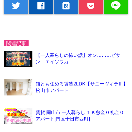
line
twitter
facebook
hatenabookmark
関連記事
【一人暮らしの怖い話】オン………ビサ
ン…エイソワカ
猫とも住める賃貸2LDK【サニーヴィラⅢ】
松山市アパート
賃貸 岡山市 一人暮らし １Ｋ敷金０礼金０
アパート[南区十日市西町]