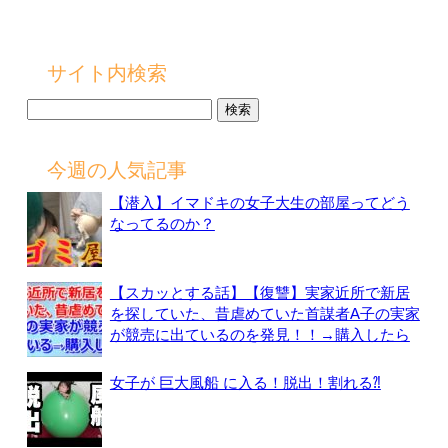
サイト内検索
検
索:
今週の人気記事
【潜入】イマドキの女子大生の部屋ってどう
なってるのか？
【スカッとする話】【復讐】実家近所で新居
を探していた、昔虐めていた首謀者A子の実家
が競売に出ているのを発見！！→購入したら
女子が 巨大風船 に入る！脱出！割れる⁈