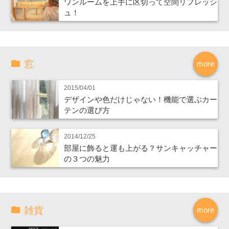
ワンルームを上手に区切って空間リフレッシ
ュ！
窓
more
2015/04/01
デザインや色だけじゃない！機能で選ぶカー
テンの選び方
2014/12/25
部屋に飾ると運も上がる？サンキャッチャー
の３つの魅力
雑貨
more