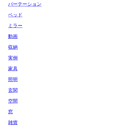
パーテーション
ベッド
ミラー
動画
収納
実例
家具
照明
玄関
空間
窓
雑貨