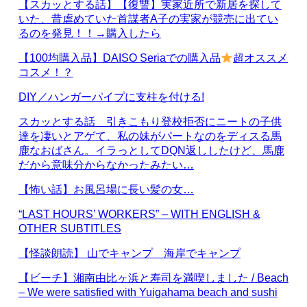
【スカッとする話】【復讐】実家近所で新居を探して
いた、昔虐めていた首謀者A子の実家が競売に出てい
るのを発見！！→購入したら
【100均購入品】DAISO Seriaでの購入品
超オススメ
コスメ！？
DIY／ハンガーパイプに支柱を付ける!
スカッとする話 引きこもり登校拒否にニートの子供
達を凄いとアゲて、私の妹がパートなのをディスる馬
鹿なおばさん。イラっとしてDQN返ししたけど、馬鹿
だから意味分からなかったみたい…
【怖い話】お風呂場に長い髪の女…
“LAST HOURS’ WORKERS” – WITH ENGLISH &
OTHER SUBTITLES
【怪談朗読】 山でキャンプ 海岸でキャンプ
【ビーチ】湘南由比ヶ浜と寿司を満喫しました / Beach
– We were satisfied with Yuigahama beach and sushi