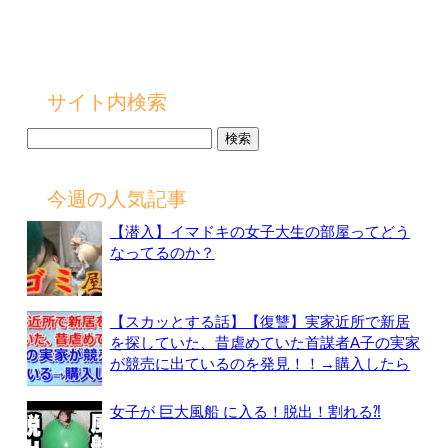
サイト内検索
検
索:
今週の人気記事
【潜入】イマドキの女子大生の部屋ってどう
なってるのか？
【スカッとする話】【復讐】実家近所で新居
を探していた、昔虐めていた首謀者A子の実家
が競売に出ているのを発見！！→購入したら
女子が 巨大風船 に入る！脱出！割れる⁈