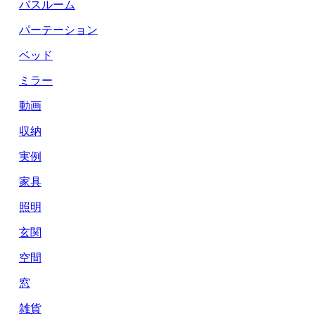
バスルーム
パーテーション
ベッド
ミラー
動画
収納
実例
家具
照明
玄関
空間
窓
雑貨