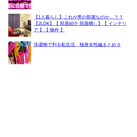
【1人暮らし】これが男の部屋なのか…？？
【2LDK】【 部屋紹介 部屋晒し】【 インテリ
ア 】【 物件 】
洗濯物で判る私生活、独身女性編まとめ３