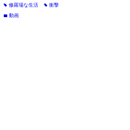
修羅場な生活
衝撃
tag
tag
動画
folder