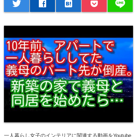
line
twitter
facebook
hatenabookmark
一人暮らし女子のインテリアに関連する動画をYoutube