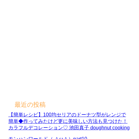
最近の投稿
【簡単レシピ】100均セリアのドーナツ型がレンジで
簡単◆作ってみたけど更に美味しい方法も見つけた！
カラフルデコレーション♡ 池田真子 doughnut cooking
モンハンワールド（ ＾ω＾）part10