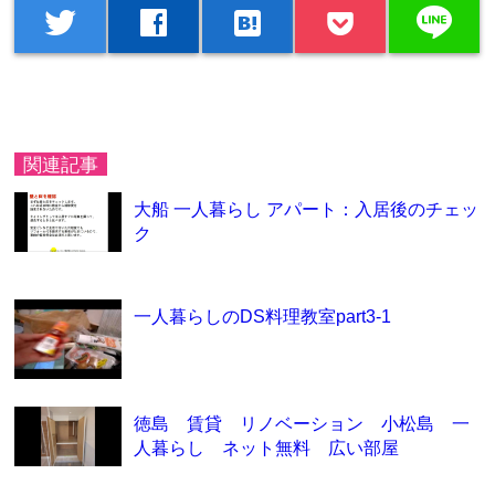
line
twitter
facebook
hatenabookmark
関連記事
大船 一人暮らし アパート：入居後のチェッ
ク
一人暮らしのDS料理教室part3-1
徳島 賃貸 リノベーション 小松島 一
人暮らし ネット無料 広い部屋