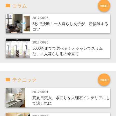
コラム
more
2017/06/26
5秒で決断！一人暮らし女子が、断捨離する
コツ
2017/06/20
5000円までで選べる！オシャレでスリム
な、１人暮らし用の傘立て
テクニック
more
2017/05/31
真夏日突入、水回りを大理石インテリアにし
て涼し気に