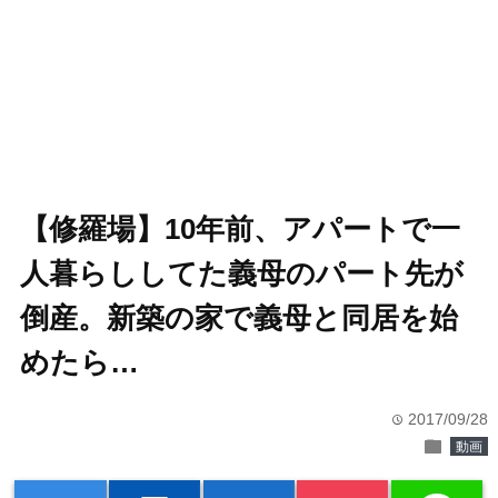
【修羅場】10年前、アパートで一
人暮らししてた義母のパート先が
倒産。新築の家で義母と同居を始
めたら…
2017/09/28
time
folder
動画