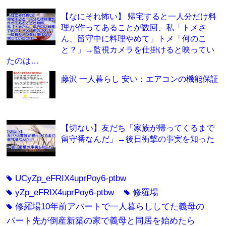
【なにそれ怖い】 帰宅すると一人分だけ料
理が作ってあることが数回、私「トメさ
ん、留守中に料理やめて」トメ「何のこ
と？」→監視カメラを仕掛けると映ってい
たのは…
藤沢 一人暮らし 安い：エアコンの機能保証
【切ない】友だち「家族が帰ってくるまで
留守番なんだ」→後日衝撃の事実を知った
UCyZp_eFRIX4uprPoy6-ptbw
tag
yZp_eFRIX4uprPoy6-ptbw
修羅場
tag
tag
修羅場10年前アパートで一人暮らししてた義母の
tag
パート先が倒産新築の家で義母と同居を始めたら