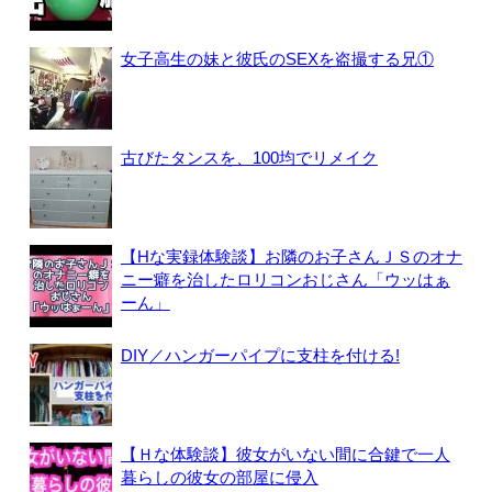
女子高生の妹と彼氏のSEXを盗撮する兄①
古びたタンスを、100均でリメイク
【Hな実録体験談】お隣のお子さんＪＳのオナ
ニー癖を治したロリコンおじさん「ウッはぁ
ーん」
DIY／ハンガーパイプに支柱を付ける!
【Ｈな体験談】彼女がいない間に合鍵で一人
暮らしの彼女の部屋に侵入