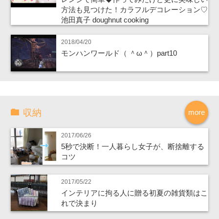
方法も見つけた！カラフルデコレーション♡
池田真子 doughnut cooking
2018/04/20
モンハンワールド（ ＾ω＾）part10
収納
more
2017/06/26
5秒で決断！一人暮らし女子が、断捨離する
コツ
2017/05/22
インテリアに拘る人に贈る初夏の雑貨類はこ
れで決まり