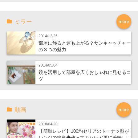
ミラー
more
2014/12/25
部屋に飾ると運も上がる？サンキャッチャー
の３つの魅力
2014/05/04
鏡を活用して部屋を広くおしゃれに見せるコ
ツ
動画
more
2018/04/20
【簡単レシピ】100均セリアのドーナツ型が
レンジで簡単◆作ってみたけど更に美味しい