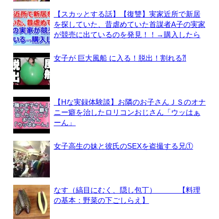
【スカッとする話】【復讐】実家近所で新居
を探していた、昔虐めていた首謀者A子の実家
が競売に出ているのを発見！！→購入したら
女子が 巨大風船 に入る！脱出！割れる⁈
【Hな実録体験談】お隣のお子さんＪＳのオナ
ニー癖を治したロリコンおじさん「ウッはぁ
ーん」
女子高生の妹と彼氏のSEXを盗撮する兄①
なす（縞目にむく、隠し包丁） 【料理
の基本：野菜の下ごしらえ】