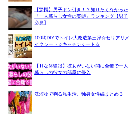
【驚愕】男子ドン引き！？知りたくなかった
「一人暮らし女性の実態」ランキング【男子
必見】
100均DIYでトイレ大改造第三弾☆セリアリメ
イクシート☆キッチンシート☆
【Ｈな体験談】彼女がいない間に合鍵で一人
暮らしの彼女の部屋に侵入
洗濯物で判る私生活、独身女性編まとめ３