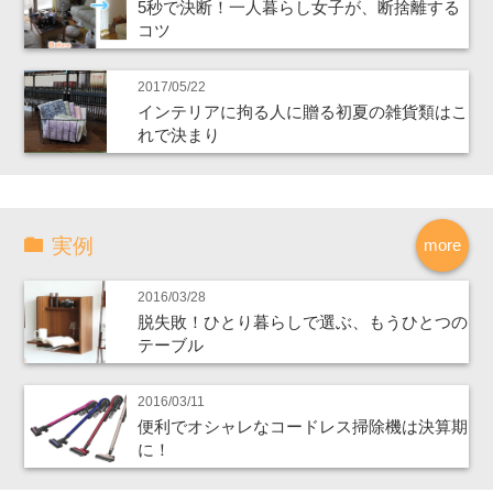
5秒で決断！一人暮らし女子が、断捨離する
コツ
2017/05/22
インテリアに拘る人に贈る初夏の雑貨類はこ
れで決まり
実例
more
2016/03/28
脱失敗！ひとり暮らしで選ぶ、もうひとつの
テーブル
2016/03/11
便利でオシャレなコードレス掃除機は決算期
に！