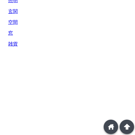
照明
玄関
空間
窓
雑貨
home
arrowup