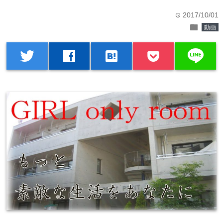
2017/10/01
time
folder
動画
line
twitter
facebook
hatenabookmark