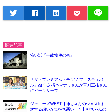
line
twitter
facebook
hatenabookmark
関連記事
怖い話『事故物件の寮』
「ザ・プレミアム・モルツ フェスティバ
ル」始まる 橋本マナミさんが草刈正雄さん
にビールサーブ
ジャニーズWEST【神ちゃんのジャス民に
対する想いが気持ち悪い！？】神ちゃんの