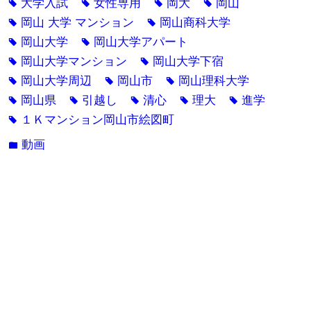
大学入試
女性専用
岡大
岡山
tag
tag
tag
tag
岡山 大学 マンション
岡山商科大学
tag
tag
岡山大学
岡山大学アパート
tag
tag
岡山大学マンション
岡山大学下宿
tag
tag
岡山大学周辺
岡山市
岡山理科大学
tag
tag
tag
岡山県
引越し
清心
理大
進学
tag
tag
tag
tag
tag
１Ｋマンション岡山市絵図町
tag
動画
folder