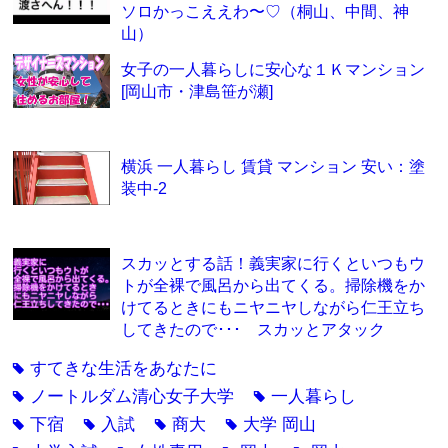
ソロかっこええわ〜♡（桐山、中間、神
山）
女子の一人暮らしに安心な１Ｋマンション
[岡山市・津島笹が瀬]
横浜 一人暮らし 賃貸 マンション 安い：塗
装中-2
スカッとする話！義実家に行くといつもウ
トが全裸で風呂から出てくる。掃除機をか
けてるときにもニヤニヤしながら仁王立ち
してきたので･･･ スカッとアタック
すてきな生活をあなたに
tag
ノートルダム清心女子大学
一人暮らし
tag
tag
下宿
入試
商大
大学 岡山
tag
tag
tag
tag