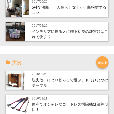
2017/06/26
5秒で決断！一人暮らし女子が、断捨離する
コツ
2017/05/22
インテリアに拘る人に贈る初夏の雑貨類はこ
れで決まり
実例
more
2016/03/28
脱失敗！ひとり暮らしで選ぶ、もうひとつの
テーブル
2016/03/11
便利でオシャレなコードレス掃除機は決算期
に！