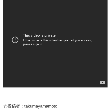
☆投稿者：takumayamamoto