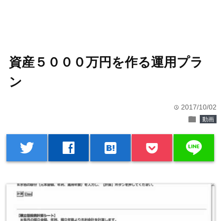
資産５０００万円を作る運用プラ
ン
2017/10/02
time
folder
動画
line
twitter
facebook
hatenabookmark