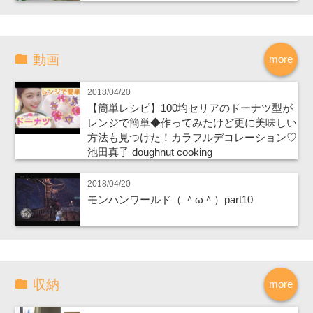
動画
more
2018/04/20
【簡単レシピ】100均セリアのドーナツ型が
レンジで簡単◆作ってみたけど更に美味しい
方法も見つけた！カラフルデコレーション♡
池田真子 doughnut cooking
2018/04/20
モンハンワールド（ ＾ω＾）part10
収納
more