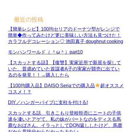
最近の投稿
【簡単レシピ】100均セリアのドーナツ型がレンジで
簡単◆作ってみたけど更に美味しい方法も見つけた！
カラフルデコレーション♡ 池田真子 doughnut cooking
モンハンワールド（ ＾ω＾）part10
【スカッとする話】【復讐】実家近所で新居を探して
いた、昔虐めていた首謀者A子の実家が競売に出てい
るのを発見！！→購入したら
【100均購入品】DAISO Seriaでの購入品
超オススメ
コスメ！？
DIY／ハンガーパイプに支柱を付ける!
スカッとする話 引きこもり登校拒否にニートの子供
達を凄いとアゲて、私の妹がパートなのをディスる馬
鹿なおばさん。イラっとしてDQN返ししたけど、馬鹿
だから意味分からなかったみたい…