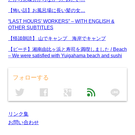
【怖い話】お風呂場に長い髪の女…
“LAST HOURS’ WORKERS” – WITH ENGLISH &
OTHER SUBTITLES
【怪談朗読】 山でキャンプ 海岸でキャンプ
【ビーチ】湘南由比ヶ浜と寿司を満喫しました / Beach
– We were satisfied with Yuigahama beach and sushi
フォローする
line
twitter
facebook
google
feed
リンク集
お問い合わせ