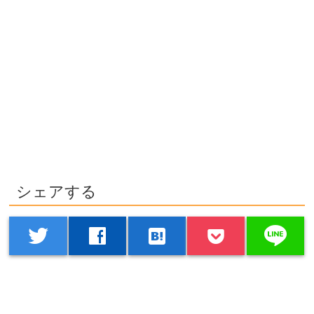
シェアする
line
twitter
facebook
hatenabookmark