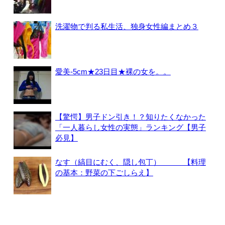
洗濯物で判る私生活、独身女性編まとめ３
愛美-5cm★23日目★裸の女を。。
【驚愕】男子ドン引き！？知りたくなかった
「一人暮らし女性の実態」ランキング【男子
必見】
なす（縞目にむく、隠し包丁） 【料理
の基本：野菜の下ごしらえ】