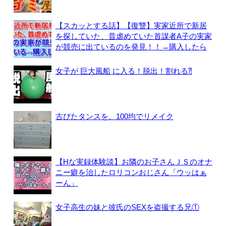
【スカッとする話】【復讐】実家近所で新居
を探していた、昔虐めていた首謀者A子の実家
が競売に出ているのを発見！！→購入したら
女子が 巨大風船 に入る！脱出！割れる⁈
古びたタンスを、100均でリメイク
【Hな実録体験談】お隣のお子さんＪＳのオナ
ニー癖を治したロリコンおじさん「ウッはぁ
ーん」
女子高生の妹と彼氏のSEXを盗撮する兄①