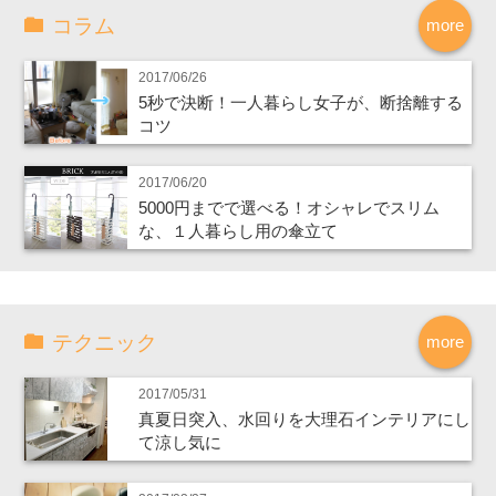
コラム
more
2017/06/26
5秒で決断！一人暮らし女子が、断捨離する
コツ
2017/06/20
5000円までで選べる！オシャレでスリム
な、１人暮らし用の傘立て
テクニック
more
2017/05/31
真夏日突入、水回りを大理石インテリアにし
て涼し気に