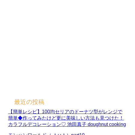
最近の投稿
【簡単レシピ】100均セリアのドーナツ型がレンジで
簡単◆作ってみたけど更に美味しい方法も見つけた！
カラフルデコレーション♡ 池田真子 doughnut cooking
モンハンワールド（ ＾ω＾）part10