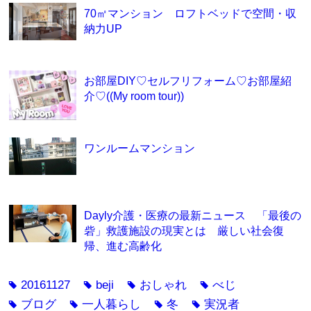
70㎡マンション ロフトベッドで空間・収
納力UP
お部屋DIY♡セルフリフォーム♡お部屋紹
介♡((My room tour))
ワンルームマンション
Dayly介護・医療の最新ニュース 「最後の
砦」救護施設の現実とは 厳しい社会復
帰、進む高齢化
20161127
beji
おしゃれ
べじ
tag
tag
tag
tag
ブログ
一人暮らし
冬
実況者
tag
tag
tag
tag