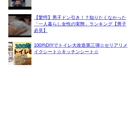
【驚愕】男子ドン引き！？知りたくなかった
「一人暮らし女性の実態」ランキング【男子
必見】
100均DIYでトイレ大改造第三弾☆セリアリメ
イクシート☆キッチンシート☆