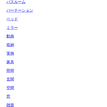
バスルーム
パーテーション
ベッド
ミラー
動画
収納
実例
家具
照明
玄関
空間
窓
雑貨