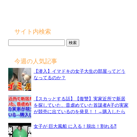
サイト内検索
検
索:
今週の人気記事
【潜入】イマドキの女子大生の部屋ってどう
なってるのか？
【スカッとする話】【復讐】実家近所で新居
を探していた、昔虐めていた首謀者A子の実家
が競売に出ているのを発見！！→購入したら
女子が 巨大風船 に入る！脱出！割れる⁈