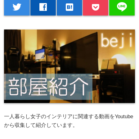
line
twitter
facebook
hatenabookmark
一人暮らし女子のインテリアに関連する動画をYoutube
から収集して紹介しています。