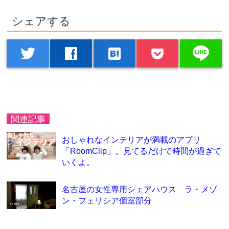
シェアする
line
twitter
facebook
hatenabookmark
関連記事
おしゃれなインテリアが満載のアプリ
「RoomClip」。見てるだけで時間が過ぎて
いくよ。
名古屋の女性専用シェアハウス ラ・メゾ
ン・フェリシア個室部分