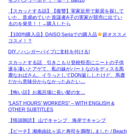
【スカッとする話】【復讐】実家近所で新居を探して
いた、昔虐めていた首謀者A子の実家が競売に出てい
るのを発見！！→購入したら
【100均購入品】DAISO Seriaでの購入品
超オススメ
コスメ！？
DIY／ハンガーパイプに支柱を付ける!
スカッとする話 引きこもり登校拒否にニートの子供
達を凄いとアゲて、私の妹がパートなのをディスる馬
鹿なおばさん。イラっとしてDQN返ししたけど、馬鹿
だから意味分からなかったみたい…
【怖い話】お風呂場に長い髪の女…
“LAST HOURS’ WORKERS” – WITH ENGLISH &
OTHER SUBTITLES
【怪談朗読】 山でキャンプ 海岸でキャンプ
【ビーチ】湘南由比ヶ浜と寿司を満喫しました / Beach