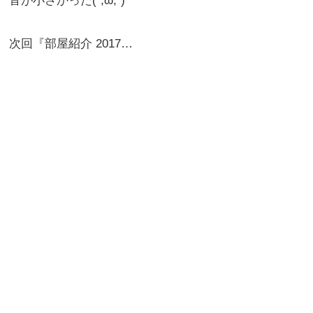
音が小さかった(´;ω;`)
次回『部屋紹介 2017…