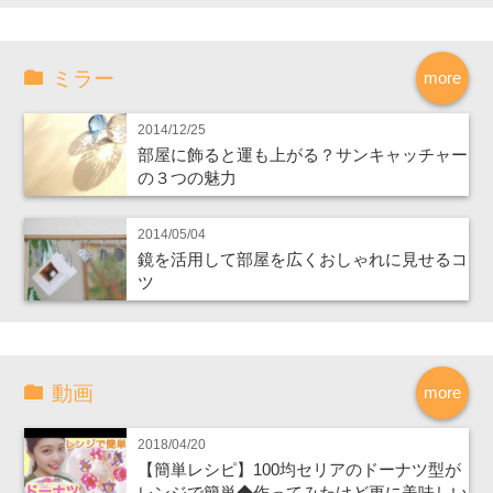
ミラー
more
2014/12/25
部屋に飾ると運も上がる？サンキャッチャー
の３つの魅力
2014/05/04
鏡を活用して部屋を広くおしゃれに見せるコ
ツ
動画
more
2018/04/20
【簡単レシピ】100均セリアのドーナツ型が
レンジで簡単◆作ってみたけど更に美味しい