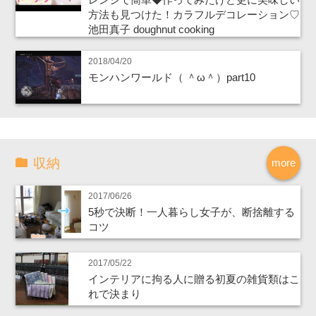
方法も見つけた！カラフルデコレーション♡
池田真子 doughnut cooking
2018/04/20
モンハンワールド（ ＾ω＾）part10
収納
more
2017/06/26
5秒で決断！一人暮らし女子が、断捨離する
コツ
2017/05/22
インテリアに拘る人に贈る初夏の雑貨類はこ
れで決まり