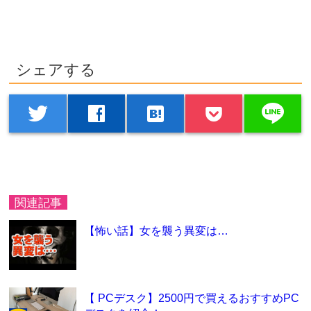
シェアする
line
twitter
facebook
hatenabookmark
関連記事
【怖い話】女を襲う異変は…
【 PCデスク】2500円で買えるおすすめPC