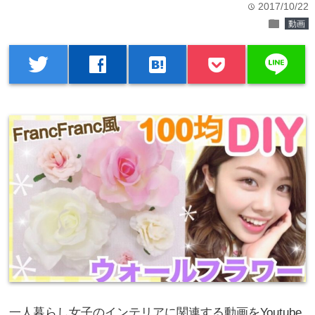
2017/10/22
time
folder
動画
line
twitter
facebook
hatenabookmark
一人暮らし女子のインテリアに関連する動画をYoutube