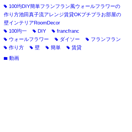
100均DIY簡単フランフラン風ウォールフラワーの
tag
作り方池田真子流アレンジ賃貸OKプチプラお部屋の
壁インテリアRoomDecor
100均一
DIY
francfranc
tag
tag
tag
ウォールフラワー
ダイソー
フランフラン
tag
tag
tag
作り方
壁
簡単
賃貸
tag
tag
tag
tag
動画
folder