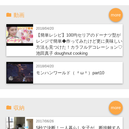
動画
more
2018/04/20
【簡単レシピ】100均セリアのドーナツ型が
レンジで簡単◆作ってみたけど更に美味しい
方法も見つけた！カラフルデコレーション♡
池田真子 doughnut cooking
2018/04/20
モンハンワールド（ ＾ω＾）part10
収納
more
2017/06/26
5秒で決断！一人暮らし女子が、断捨離する