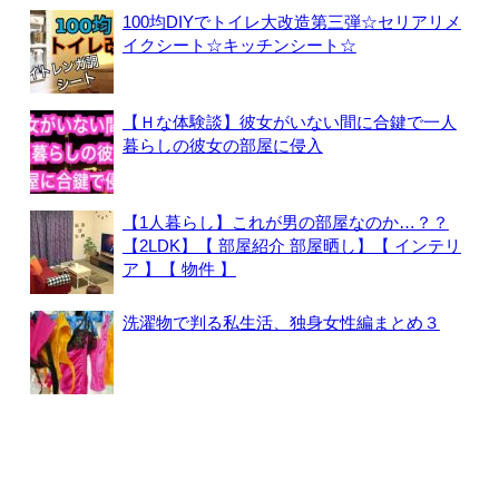
100均DIYでトイレ大改造第三弾☆セリアリメ
イクシート☆キッチンシート☆
【Ｈな体験談】彼女がいない間に合鍵で一人
暮らしの彼女の部屋に侵入
【1人暮らし】これが男の部屋なのか…？？
【2LDK】【 部屋紹介 部屋晒し】【 インテリ
ア 】【 物件 】
洗濯物で判る私生活、独身女性編まとめ３