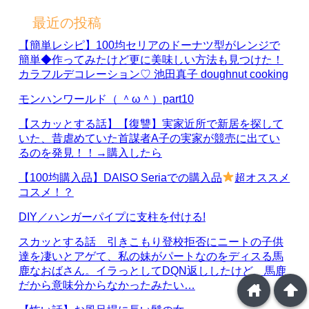
最近の投稿
【簡単レシピ】100均セリアのドーナツ型がレンジで
簡単◆作ってみたけど更に美味しい方法も見つけた！
カラフルデコレーション♡ 池田真子 doughnut cooking
モンハンワールド（ ＾ω＾）part10
【スカッとする話】【復讐】実家近所で新居を探して
いた、昔虐めていた首謀者A子の実家が競売に出てい
るのを発見！！→購入したら
【100均購入品】DAISO Seriaでの購入品
超オススメ
コスメ！？
DIY／ハンガーパイプに支柱を付ける!
スカッとする話 引きこもり登校拒否にニートの子供
達を凄いとアゲて、私の妹がパートなのをディスる馬
鹿なおばさん。イラっとしてDQN返ししたけど、馬鹿
だから意味分からなかったみたい…
home
arrowup