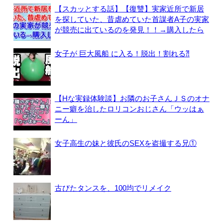
【スカッとする話】【復讐】実家近所で新居
を探していた、昔虐めていた首謀者A子の実家
が競売に出ているのを発見！！→購入したら
女子が 巨大風船 に入る！脱出！割れる⁈
【Hな実録体験談】お隣のお子さんＪＳのオナ
ニー癖を治したロリコンおじさん「ウッはぁ
ーん」
女子高生の妹と彼氏のSEXを盗撮する兄①
古びたタンスを、100均でリメイク