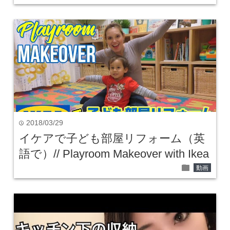
2018/03/29
time
イケアで子ども部屋リフォーム（英
語で）// Playroom Makeover with Ikea
folder
動画