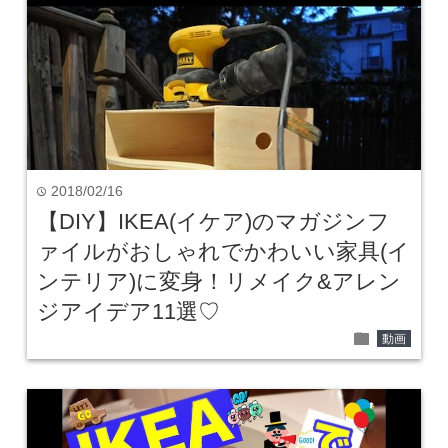
2018/02/16
time
【DIY】IKEA(イケア)のマガジンフ
ァイルがおしゃれでかわいい家具(イ
ンテリア)に変身！リメイク&アレン
ジアイデア11選♡
folder
動画