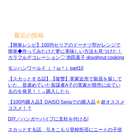
最近の投稿
【簡単レシピ】100均セリアのドーナツ型がレンジで
簡単◆作ってみたけど更に美味しい方法も見つけた！
カラフルデコレーション♡ 池田真子 doughnut cooking
モンハンワールド（ ＾ω＾）part10
【スカッとする話】【復讐】実家近所で新居を探して
いた、昔虐めていた首謀者A子の実家が競売に出てい
るのを発見！！→購入したら
【100均購入品】DAISO Seriaでの購入品
超オススメ
コスメ！？
DIY／ハンガーパイプに支柱を付ける!
スカッとする話 引きこもり登校拒否にニートの子供