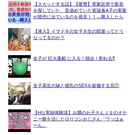
【スカッとする話】【復讐】実家近所で新居
を探していた、昔虐めていた首謀者A子の実家
が競売に出ているのを発見！！→購入したら
【潜入】イマドキの女子大生の部屋ってどう
なってるのか？
女子が 巨大風船 に入る！脱出！割れる⁈
女子高生の妹と彼氏のSEXを盗撮する兄①
【Hな実録体験談】お隣のお子さんＪＳのオナ
ニー癖を治したロリコンおじさん「ウッはぁ
ーん」