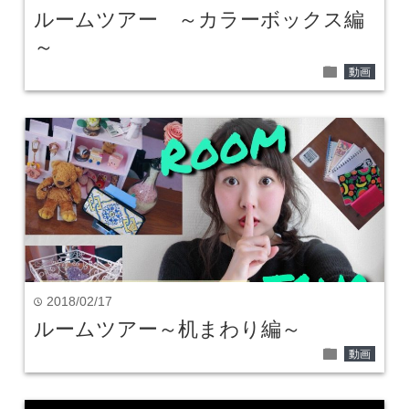
ルームツアー ～カラーボックス編
～
folder
動画
2018/02/17
time
ルームツアー～机まわり編～
folder
動画