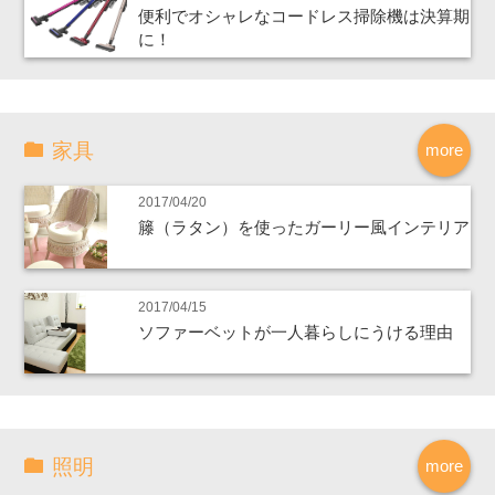
便利でオシャレなコードレス掃除機は決算期
に！
家具
more
2017/04/20
籐（ラタン）を使ったガーリー風インテリア
2017/04/15
ソファーベットが一人暮らしにうける理由
照明
more