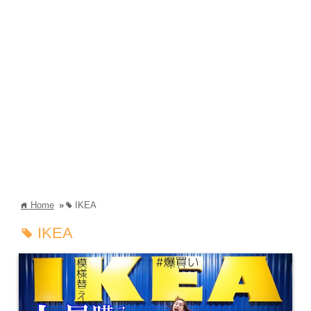
Home
»
IKEA
home
tag
IKEA
tag