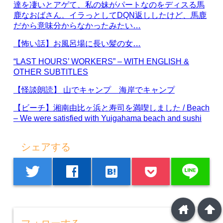
達を凄いとアゲて、私の妹がパートなのをディスる馬
鹿なおばさん。イラっとしてDQN返ししたけど、馬鹿
だから意味分からなかったみたい…
【怖い話】お風呂場に長い髪の女…
“LAST HOURS’ WORKERS” – WITH ENGLISH &
OTHER SUBTITLES
【怪談朗読】 山でキャンプ 海岸でキャンプ
【ビーチ】湘南由比ヶ浜と寿司を満喫しました / Beach
– We were satisfied with Yuigahama beach and sushi
シェアする
line
twitter
facebook
hatenabookmark
home
arrowup