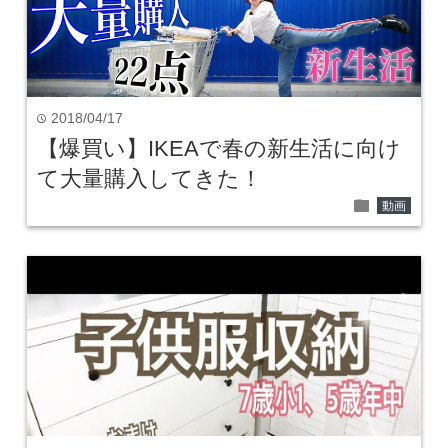
2018/04/17
time
【爆買い】IKEAで春の新生活に向け
て大量購入してきた！
folder
動画