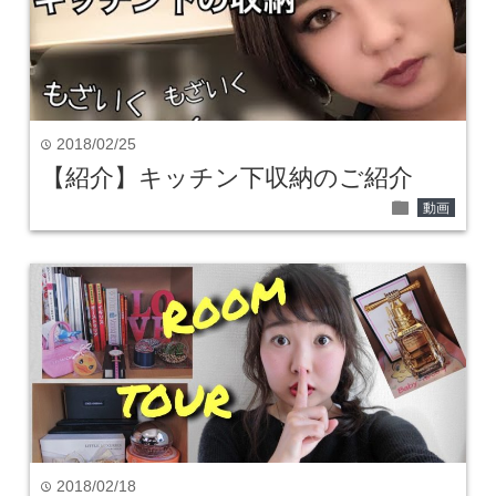
2018/02/25
time
【紹介】キッチン下収納のご紹介
folder
動画
2018/02/18
time