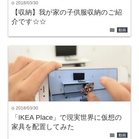
2018/03/30
time
【収納】我が家の子供服収納のご紹
介です☆☆
folder
動画
2018/03/30
time
「IKEA Place」で現実世界に仮想の
家具を配置してみた
folder
動画