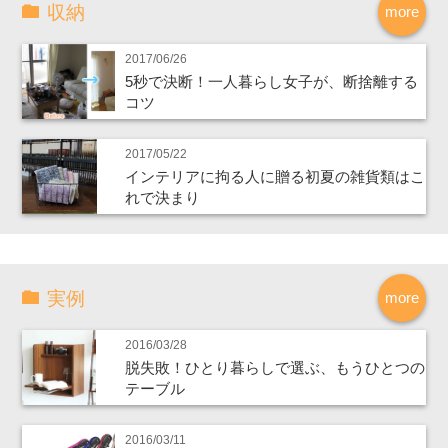
収納
more
2017/06/26
5秒で決断！一人暮らし女子が、断捨離する
コツ
2017/05/22
インテリアに拘る人に贈る初夏の雑貨類はこ
れで決まり
実例
more
2016/03/28
脱失敗！ひとり暮らしで選ぶ、もうひとつの
テーブル
2016/03/11