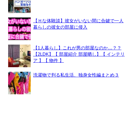
【Ｈな体験談】彼女がいない間に合鍵で一人
暮らしの彼女の部屋に侵入
【1人暮らし】これが男の部屋なのか…？？
【2LDK】【 部屋紹介 部屋晒し】【 インテリ
ア 】【 物件 】
洗濯物で判る私生活、独身女性編まとめ３