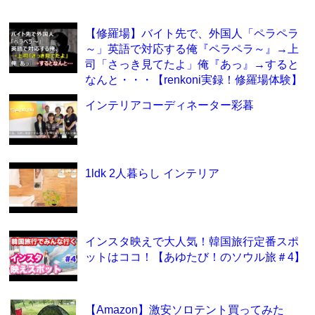
【修羅場】バイト先で、外国人「ペラペラ
～」英語で対応する俺『ペラペラ～』→上
司「さっき見てたよ」俺『あっ』→すると
なんと・・・【renkoni実録！修羅場体験】
インテリアコーディネーター彩暮
1ldk 2人暮らし インテリア
インスタ映えで大人気！韓国旅行定番スポ
ットはココ！【あゆたび！のソウル旅＃4】
【Amazon】激安ソロテント買ってみた