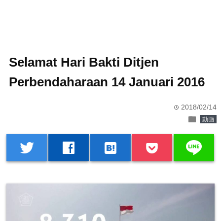
Selamat Hari Bakti Ditjen
Perbendaharaan 14 Januari 2016
2018/02/14
time
folder
動画
line
twitter
facebook
hatenabookmark