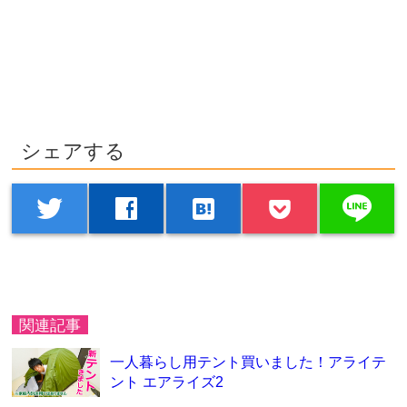
シェアする
line
twitter
facebook
hatenabookmark
関連記事
一人暮らし用テント買いました！アライテ
ント エアライズ2