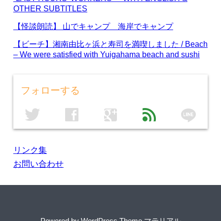
OTHER SUBTITLES
【怪談朗読】 山でキャンプ 海岸でキャンプ
【ビーチ】湘南由比ヶ浜と寿司を満喫しました / Beach
– We were satisfied with Yuigahama beach and sushi
フォローする
line
twitter
facebook
google
feed
リンク集
お問い合わせ
Powered by
WordPress Theme マテリアル