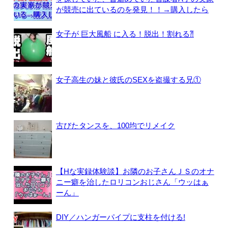
が競売に出ているのを発見！！→購入したら
女子が 巨大風船 に入る！脱出！割れる⁈
女子高生の妹と彼氏のSEXを盗撮する兄①
古びたタンスを、100均でリメイク
【Hな実録体験談】お隣のお子さんＪＳのオナ
ニー癖を治したロリコンおじさん「ウッはぁ
ーん」
DIY／ハンガーパイプに支柱を付ける!