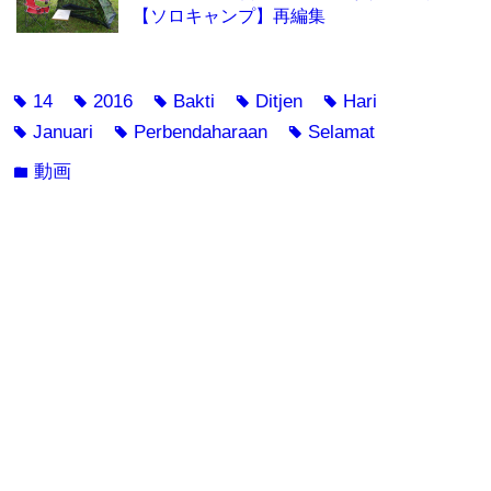
【ソロキャンプ】再編集
14
2016
Bakti
Ditjen
Hari
tag
tag
tag
tag
tag
Januari
Perbendaharaan
Selamat
tag
tag
tag
動画
folder