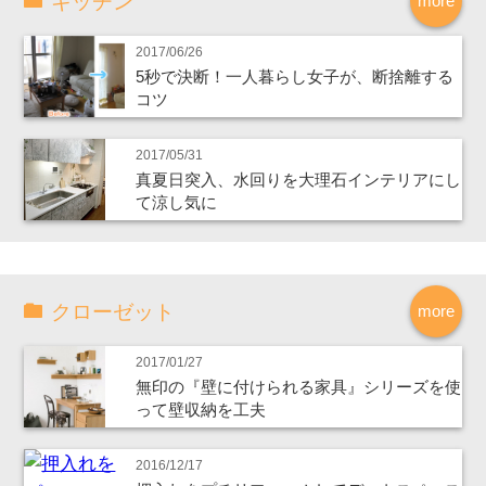
キッチン
more
2017/06/26
5秒で決断！一人暮らし女子が、断捨離する
コツ
2017/05/31
真夏日突入、水回りを大理石インテリアにし
て涼し気に
クローゼット
more
2017/01/27
無印の『壁に付けられる家具』シリーズを使
って壁収納を工夫
2016/12/17