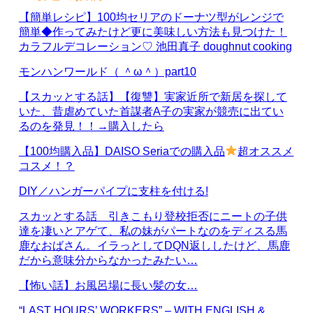
【簡単レシピ】100均セリアのドーナツ型がレンジで
簡単◆作ってみたけど更に美味しい方法も見つけた！
カラフルデコレーション♡ 池田真子 doughnut cooking
モンハンワールド（ ＾ω＾）part10
【スカッとする話】【復讐】実家近所で新居を探して
いた、昔虐めていた首謀者A子の実家が競売に出てい
るのを発見！！→購入したら
【100均購入品】DAISO Seriaでの購入品
超オススメ
コスメ！？
DIY／ハンガーパイプに支柱を付ける!
スカッとする話 引きこもり登校拒否にニートの子供
達を凄いとアゲて、私の妹がパートなのをディスる馬
鹿なおばさん。イラっとしてDQN返ししたけど、馬鹿
だから意味分からなかったみたい…
【怖い話】お風呂場に長い髪の女…
“LAST HOURS’ WORKERS” – WITH ENGLISH &