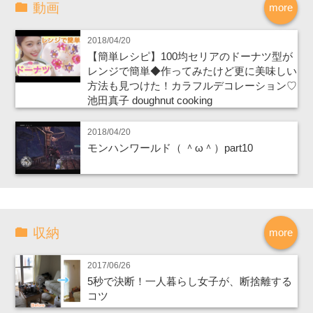
動画
more
2018/04/20
【簡単レシピ】100均セリアのドーナツ型が
レンジで簡単◆作ってみたけど更に美味しい
方法も見つけた！カラフルデコレーション♡
池田真子 doughnut cooking
2018/04/20
モンハンワールド（ ＾ω＾）part10
収納
more
2017/06/26
5秒で決断！一人暮らし女子が、断捨離する
コツ