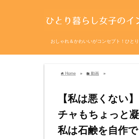
おしゃれ＆かわいいがコンセプト！ひとり
Home
»
動画
»
home
folder
【私は悪くない】
チャもちょっと
私は石鹸を自作で