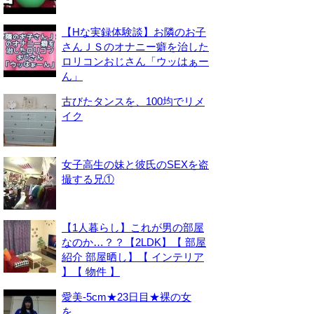
【Hな実録体験談】お隣のお子
さんＪＳのオナニー癖を治した
ロリコンおじさん「ウッはぁー
ん」
古びたタンスを、100均でリメ
イク
女子高生の妹と彼氏のSEXを盗
撮する兄①
【1人暮らし】これが男の部屋
なのか…？？【2LDK】【 部屋
紹介 部屋晒し】【 インテリア
】【 物件 】
愛美-5cm★23日目★裸の女
を。。