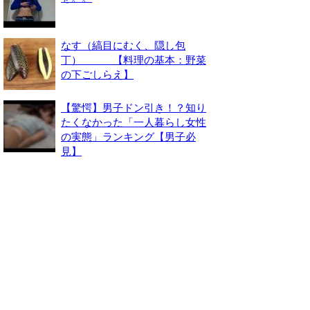
なす（縞目にむく、隠し包
丁） 【料理の基本：野菜
の下ごしらえ】
【驚愕】男子ドン引き！？知り
たくなかった「一人暮らし女性
の実態」ランキング【男子必
見】