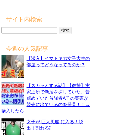
サイト内検索
検
索:
今週の人気記事
【潜入】イマドキの女子大生の
部屋ってどうなってるのか？
【スカッとする話】【復讐】実
家近所で新居を探していた、昔
虐めていた首謀者A子の実家が
競売に出ているのを発見！！→
購入したら
女子が 巨大風船 に入る！脱
出！割れる⁈