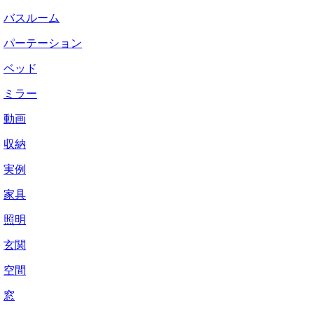
バスルーム
パーテーション
ベッド
ミラー
動画
収納
実例
家具
照明
玄関
空間
窓