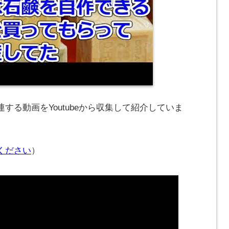
する動画をYoutubeから収集して紹介していま
ください
）