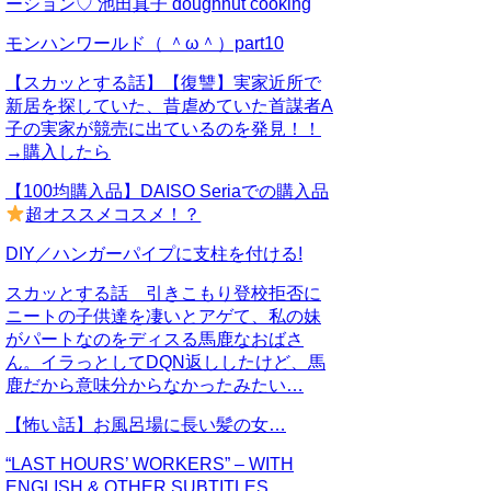
ーション♡ 池田真子 doughnut cooking
モンハンワールド（ ＾ω＾）part10
【スカッとする話】【復讐】実家近所で
新居を探していた、昔虐めていた首謀者A
子の実家が競売に出ているのを発見！！
→購入したら
【100均購入品】DAISO Seriaでの購入品
超オススメコスメ！？
DIY／ハンガーパイプに支柱を付ける!
スカッとする話 引きこもり登校拒否に
ニートの子供達を凄いとアゲて、私の妹
がパートなのをディスる馬鹿なおばさ
ん。イラっとしてDQN返ししたけど、馬
鹿だから意味分からなかったみたい…
【怖い話】お風呂場に長い髪の女…
“LAST HOURS’ WORKERS” – WITH
ENGLISH & OTHER SUBTITLES