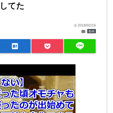
してた
2018/02/16
time
folder
動画
line
hatenabookmark