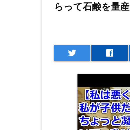
らって石鹸を量産
twitter
facebook