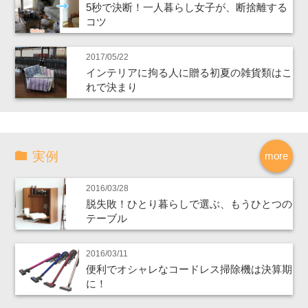
5秒で決断！一人暮らし女子が、断捨離する
コツ
2017/05/22
インテリアに拘る人に贈る初夏の雑貨類はこ
れで決まり
実例
more
2016/03/28
脱失敗！ひとり暮らしで選ぶ、もうひとつの
テーブル
2016/03/11
便利でオシャレなコードレス掃除機は決算期
に！