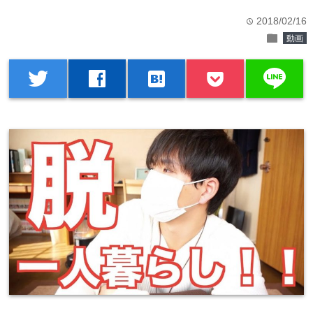
2018/02/16
time
folder
動画
line
twitter
facebook
hatenabookmark