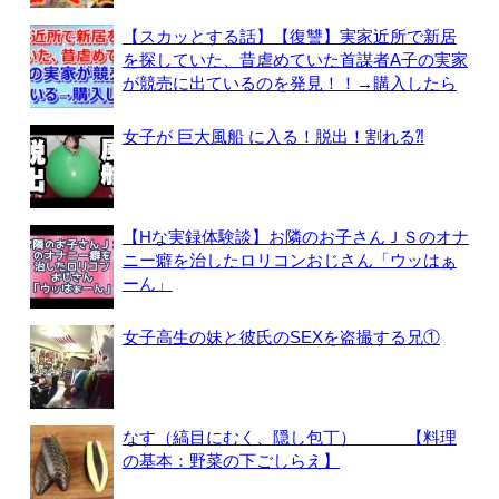
【スカッとする話】【復讐】実家近所で新居
を探していた、昔虐めていた首謀者A子の実家
が競売に出ているのを発見！！→購入したら
女子が 巨大風船 に入る！脱出！割れる⁈
【Hな実録体験談】お隣のお子さんＪＳのオナ
ニー癖を治したロリコンおじさん「ウッはぁ
ーん」
女子高生の妹と彼氏のSEXを盗撮する兄①
なす（縞目にむく、隠し包丁） 【料理
の基本：野菜の下ごしらえ】