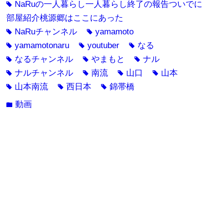
NaRuの一人暮らし一人暮らし終了の報告ついでに
tag
部屋紹介桃源郷はここにあった
NaRuチャンネル
yamamoto
tag
tag
yamamotonaru
youtuber
なる
tag
tag
tag
なるチャンネル
やまもと
ナル
tag
tag
tag
ナルチャンネル
南流
山口
山本
tag
tag
tag
tag
山本南流
西日本
錦帯橋
tag
tag
tag
動画
folder