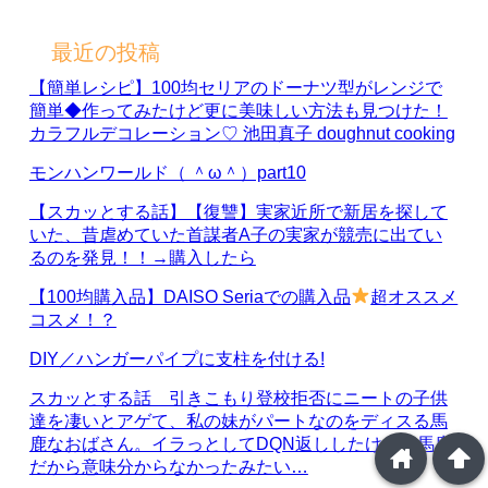
最近の投稿
【簡単レシピ】100均セリアのドーナツ型がレンジで
簡単◆作ってみたけど更に美味しい方法も見つけた！
カラフルデコレーション♡ 池田真子 doughnut cooking
モンハンワールド（ ＾ω＾）part10
【スカッとする話】【復讐】実家近所で新居を探して
いた、昔虐めていた首謀者A子の実家が競売に出てい
るのを発見！！→購入したら
【100均購入品】DAISO Seriaでの購入品
超オススメ
コスメ！？
DIY／ハンガーパイプに支柱を付ける!
スカッとする話 引きこもり登校拒否にニートの子供
達を凄いとアゲて、私の妹がパートなのをディスる馬
鹿なおばさん。イラっとしてDQN返ししたけど、馬鹿
home
arrowup
だから意味分からなかったみたい…