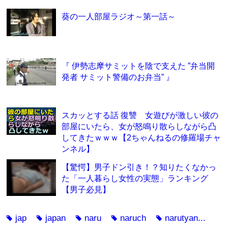
葵の一人部屋ラジオ～第一話～
『 伊勢志摩サミットを陰で支えた ”弁当開
発者 サミット警備のお弁当” 』
スカッとする話 復讐 女遊びが激しい彼の
部屋にいたら、女が怒鳴り散らしながら凸
してきたｗｗｗ【2ちゃんねるの修羅場チャ
ンネル】
【驚愕】男子ドン引き！？知りたくなかっ
た「一人暮らし女性の実態」ランキング
【男子必見】
jap
japan
naru
naruch
narutyan...
tag
tag
tag
tag
tag