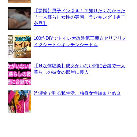
【驚愕】男子ドン引き！？知りたくなかった
「一人暮らし女性の実態」ランキング【男子
必見】
100均DIYでトイレ大改造第三弾☆セリアリメ
イクシート☆キッチンシート☆
【Ｈな体験談】彼女がいない間に合鍵で一人
暮らしの彼女の部屋に侵入
洗濯物で判る私生活、独身女性編まとめ３