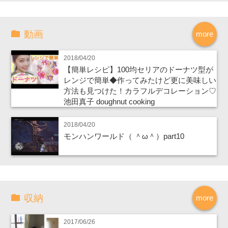
動画
more
2018/04/20
【簡単レシピ】100均セリアのドーナツ型が
レンジで簡単◆作ってみたけど更に美味しい
方法も見つけた！カラフルデコレーション♡
池田真子 doughnut cooking
2018/04/20
モンハンワールド（ ＾ω＾）part10
収納
more
2017/06/26