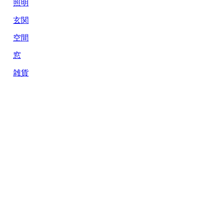
照明
玄関
空間
窓
雑貨