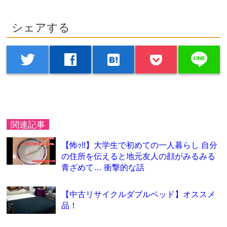
シェアする
line
twitter
facebook
hatenabookmark
関連記事
【怖ｯ!!】大学生で初めての一人暮らし 自分
の住所を伝えると地元友人の顔がみるみる
青ざめて… 衝撃的な話
【中古リサイクルダブルベッド】オススメ
品！