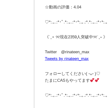
☆動画の評価：4.04
♡*:.｡.:*･ﾟ.*:.｡.:*･*:.｡.:*.*:.｡.:*･*:.｡.­­­­­­
《˙˳⋆ ୨୧現在2359人突破中୨୧˙˳⋆ 》
Twitter @rinateen_max
Tweets by rinateen_max
フォローしてください( ᵕᴗᵕ )♡
たまにCASもやってます
♡*:.｡.:*･ﾟ.*:.｡.:*･*:.｡.:*.*:.｡.:*･*:.｡.­­­­­­