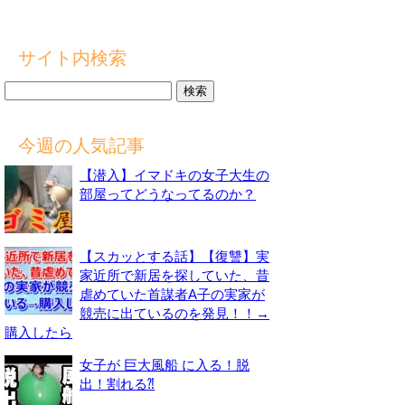
サイト内検索
検
索:
今週の人気記事
【潜入】イマドキの女子大生の
部屋ってどうなってるのか？
【スカッとする話】【復讐】実
家近所で新居を探していた、昔
虐めていた首謀者A子の実家が
競売に出ているのを発見！！→
購入したら
女子が 巨大風船 に入る！脱
出！割れる⁈