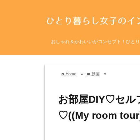
おしゃれ＆かわいいがコンセプト！ひとり
Home
»
動画
»
home
folder
お部屋DIY♡セ
♡((My room tour