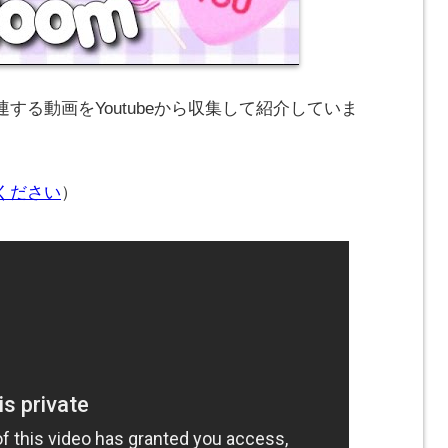
する動画をYoutubeから収集して紹介していま
ください
）