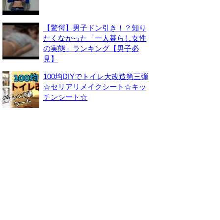
【驚愕】男子ドン引き！？知り
たくなかった「一人暮らし女性
の実態」ランキング【男子必
見】
100均DIYでトイレ大改造第三弾
☆セリアリメイクシート☆キッ
チンシート☆