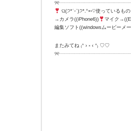
୨୧┈┈┈┈┈┈┈┈┈┈┈┈┈┈
ଘ(੭*ˊᵕˋ)੭*.°➳♡使っているも
→カメラ((iPhone6))
マイク→((E
編集ソフト((windowsムービーメー
またみてね ₍ᐢ › ༝ ‹ ᐢ₎ ♡♡
୨୧┈┈┈┈┈┈┈┈┈┈┈┈┈┈