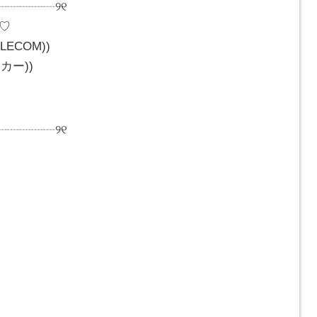
┈┈┈┈┈୨୧
の♡
LECOM))
カー))
┈┈┈┈┈୨୧