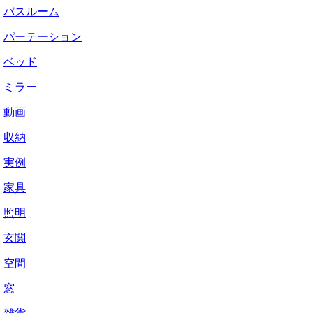
バスルーム
パーテーション
ベッド
ミラー
動画
収納
実例
家具
照明
玄関
空間
窓