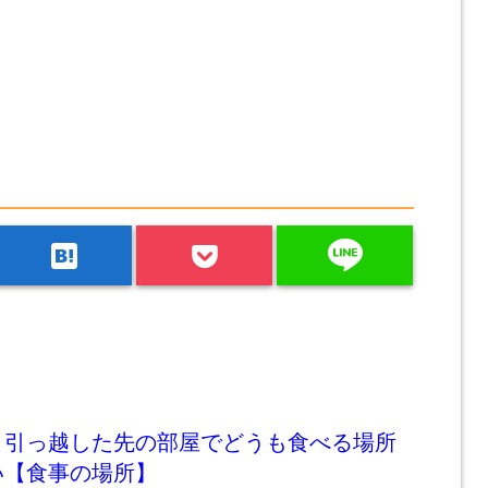
line
hatenabookmark
】引っ越した先の部屋でどうも食べる場所
い【食事の場所】