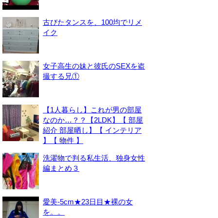
古びたタンスを、100均でリメ
イク
女子高生の妹と彼氏のSEXを盗
撮する兄①
【1人暮らし】これが男の部屋
なのか…？？【2LDK】【 部屋
紹介 部屋晒し】【 インテリア
】【 物件 】
洗濯物で判る私生活、独身女性
編まとめ３
愛美-5cm★23日目★裸の女
を。。