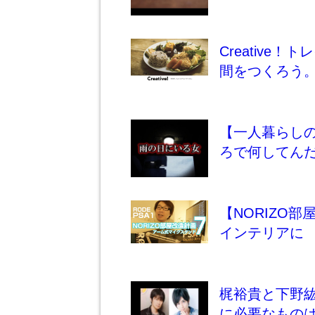
Creativ
間をつくろう
【一人暮らし
ろで何してん
【NORIZO部屋改
インテリアに
梶裕貴と下野
に必要なもの