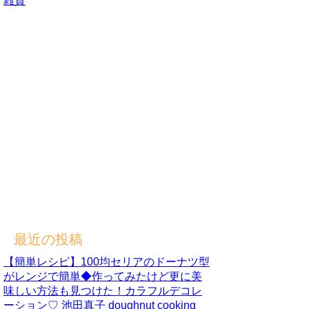
雑貨
最近の投稿
【簡単レシピ】100均セリアのドーナツ型
がレンジで簡単◆作ってみたけど更に美
味しい方法も見つけた！カラフルデコレ
ーション♡ 池田真子 doughnut cooking