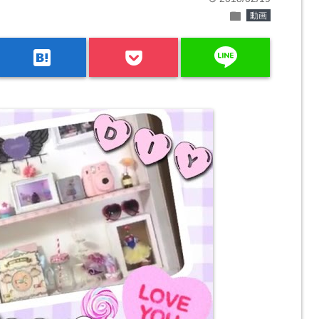
folder
動画
line
hatenabookmark