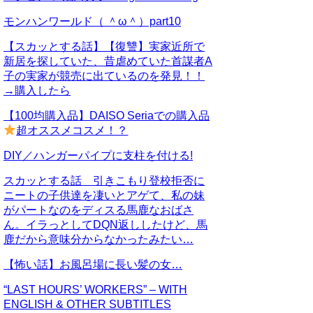
モンハンワールド（ ＾ω＾）part10
【スカッとする話】【復讐】実家近所で
新居を探していた、昔虐めていた首謀者A
子の実家が競売に出ているのを発見！！
→購入したら
【100均購入品】DAISO Seriaでの購入品
超オススメコスメ！？
DIY／ハンガーパイプに支柱を付ける!
スカッとする話 引きこもり登校拒否に
ニートの子供達を凄いとアゲて、私の妹
がパートなのをディスる馬鹿なおばさ
ん。イラっとしてDQN返ししたけど、馬
鹿だから意味分からなかったみたい…
【怖い話】お風呂場に長い髪の女…
“LAST HOURS’ WORKERS” – WITH
ENGLISH & OTHER SUBTITLES