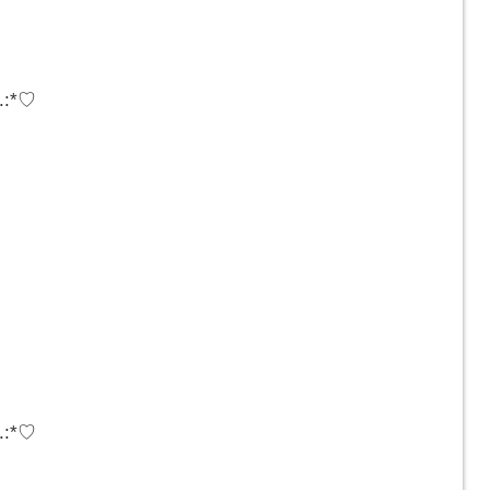
­­­:*♡
­­­:*♡