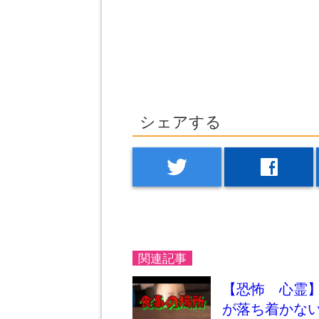
シェアする
twitter
facebook
関連記事
【恐怖 心霊
が落ち着かな