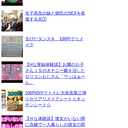
女子高生の妹と彼氏のSEXを盗
撮する兄①
古びたタンスを、100均でリメ
イク
【Hな実録体験談】お隣のお子
さんＪＳのオナニー癖を治した
ロリコンおじさん「ウッはぁー
ん」
100均DIYでトイレ大改造第三弾
☆セリアリメイクシート☆キッ
チンシート☆
【Ｈな体験談】彼女がいない間
に合鍵で一人暮らしの彼女の部