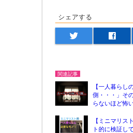
シェアする
twitter
facebook
関連記事
【一人暮らし
側・・・」そ
らないほど怖
【ミニマリス
ト的に検証し