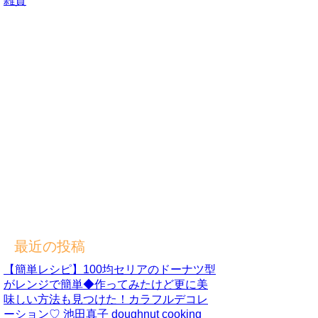
雑貨
最近の投稿
【簡単レシピ】100均セリアのドーナツ型
がレンジで簡単◆作ってみたけど更に美
味しい方法も見つけた！カラフルデコレ
ーション♡ 池田真子 doughnut cooking