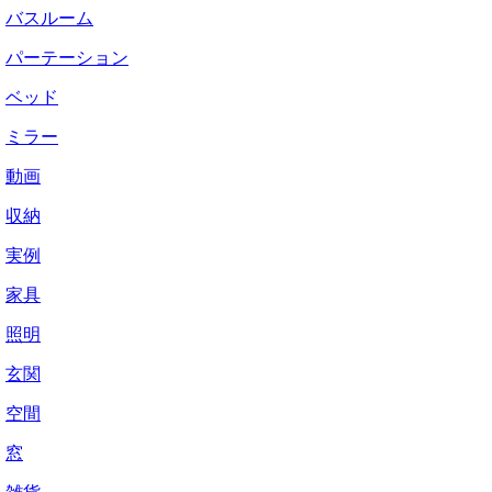
バスルーム
パーテーション
ベッド
ミラー
動画
収納
実例
家具
照明
玄関
空間
窓