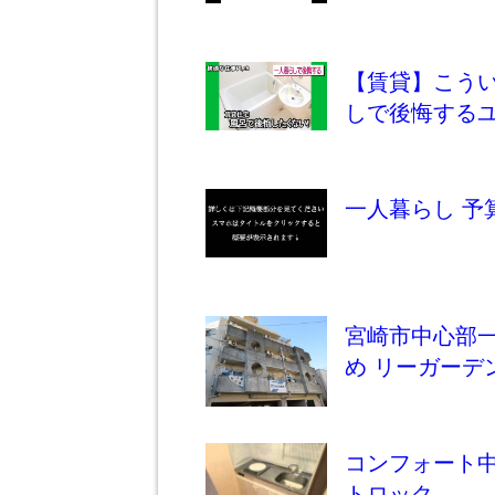
【賃貸】こう
しで後悔する
一人暮らし 予
宮崎市中心部一
め リーガーデ
コンフォート中
トロック