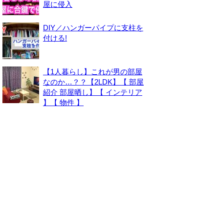
屋に侵入
DIY／ハンガーパイプに支柱を
付ける!
【1人暮らし】これが男の部屋
なのか…？？【2LDK】【 部屋
紹介 部屋晒し】【 インテリア
】【 物件 】