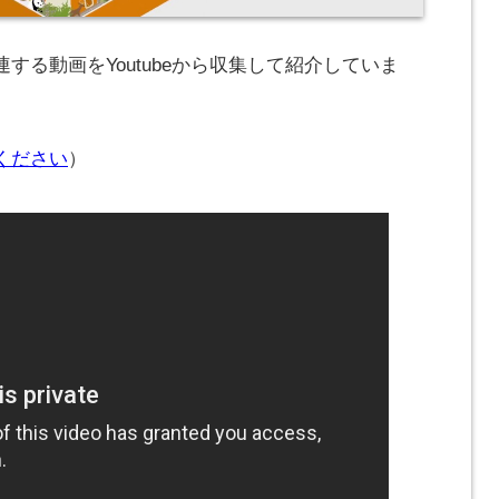
する動画をYoutubeから収集して紹介していま
ください
）