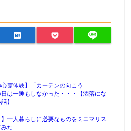
line
hatenabookmark
の心霊体験】「カーテンの向こう
の日は一睡もしなかった・・・【洒落にな
い話】
ト】一人暮らしに必要なものをミニマリス
てみた