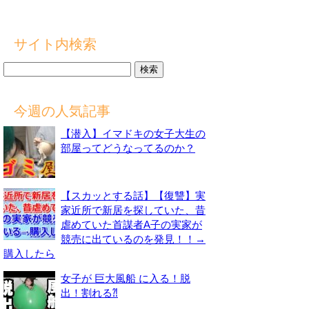
サイト内検索
検
索:
今週の人気記事
【潜入】イマドキの女子大生の
部屋ってどうなってるのか？
【スカッとする話】【復讐】実
家近所で新居を探していた、昔
虐めていた首謀者A子の実家が
競売に出ているのを発見！！→
購入したら
女子が 巨大風船 に入る！脱
出！割れる⁈