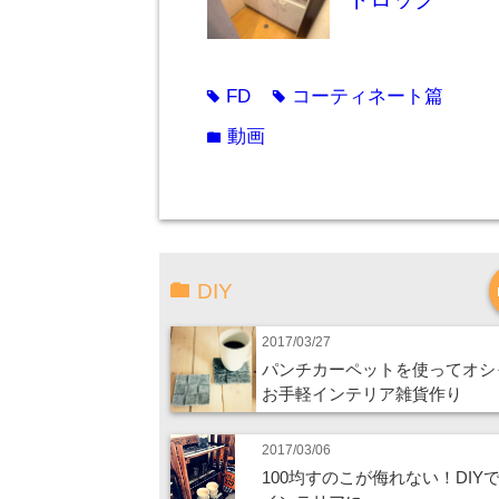
FD
コーティネート篇
tag
tag
動画
folder
DIY
2017/03/27
パンチカーペットを使ってオシ
お手軽インテリア雑貨作り
2017/03/06
100均すのこが侮れない！DIY