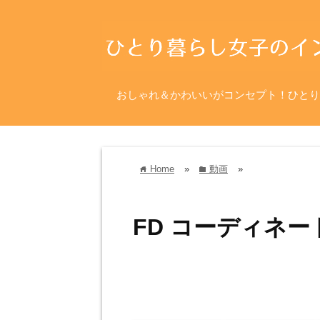
おしゃれ＆かわいいがコンセプト！ひとり
Home
»
動画
»
home
folder
FD コーディネー