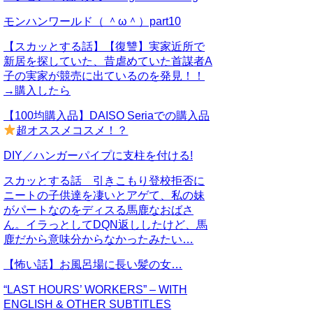
モンハンワールド（ ＾ω＾）part10
【スカッとする話】【復讐】実家近所で
新居を探していた、昔虐めていた首謀者A
子の実家が競売に出ているのを発見！！
→購入したら
【100均購入品】DAISO Seriaでの購入品
超オススメコスメ！？
DIY／ハンガーパイプに支柱を付ける!
スカッとする話 引きこもり登校拒否に
ニートの子供達を凄いとアゲて、私の妹
がパートなのをディスる馬鹿なおばさ
ん。イラっとしてDQN返ししたけど、馬
鹿だから意味分からなかったみたい…
【怖い話】お風呂場に長い髪の女…
“LAST HOURS’ WORKERS” – WITH
ENGLISH & OTHER SUBTITLES