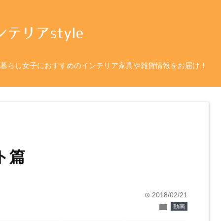
暮らし女子におすすめのインテリア家具や雑貨情報をお届け！
ト篇
2018/02/21
time
folder
動画