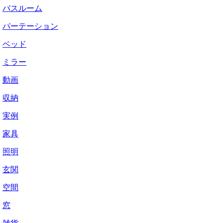
バスルーム
パーテーション
ベッド
ミラー
動画
収納
実例
家具
照明
玄関
空間
窓