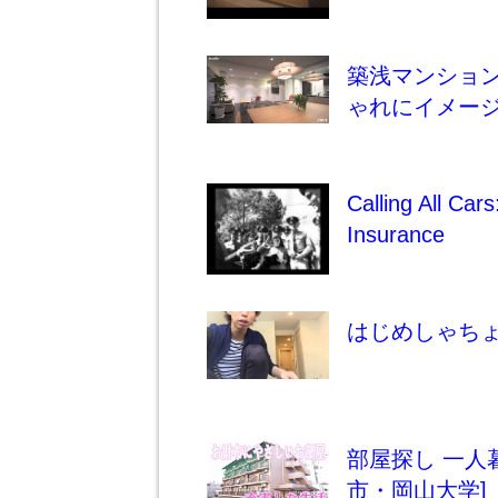
築浅マンショ
ゃれにイメー
Calling All Cars
Insurance
はじめしゃち
部屋探し 一人
市・岡山大学]