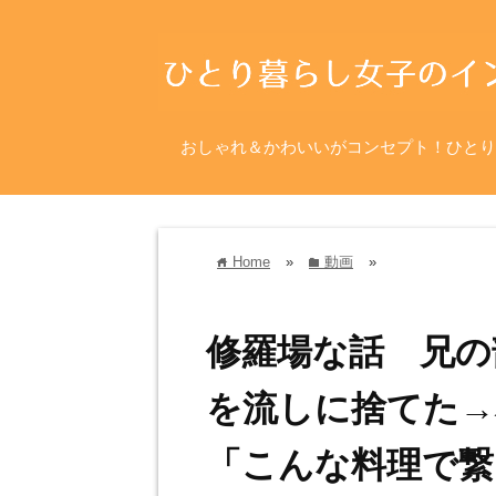
おしゃれ＆かわいいがコンセプト！ひとり
Home
»
動画
»
home
folder
修羅場な話 兄の
を流しに捨てた→
「こんな料理で