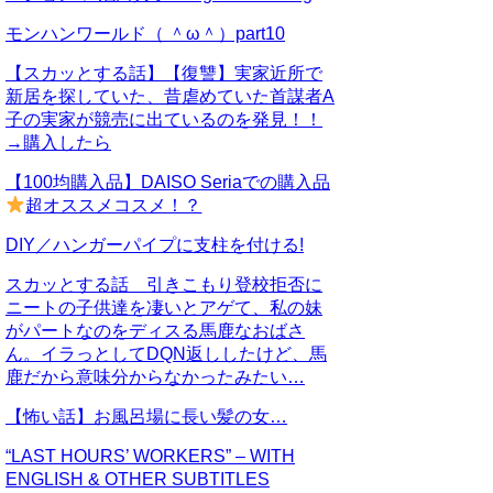
モンハンワールド（ ＾ω＾）part10
【スカッとする話】【復讐】実家近所で
新居を探していた、昔虐めていた首謀者A
子の実家が競売に出ているのを発見！！
→購入したら
【100均購入品】DAISO Seriaでの購入品
超オススメコスメ！？
DIY／ハンガーパイプに支柱を付ける!
スカッとする話 引きこもり登校拒否に
ニートの子供達を凄いとアゲて、私の妹
がパートなのをディスる馬鹿なおばさ
ん。イラっとしてDQN返ししたけど、馬
鹿だから意味分からなかったみたい…
【怖い話】お風呂場に長い髪の女…
“LAST HOURS’ WORKERS” – WITH
ENGLISH & OTHER SUBTITLES