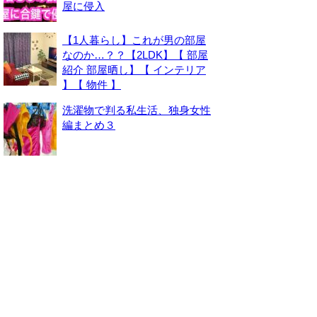
屋に侵入
【1人暮らし】これが男の部屋
なのか…？？【2LDK】【 部屋
紹介 部屋晒し】【 インテリア
】【 物件 】
洗濯物で判る私生活、独身女性
編まとめ３