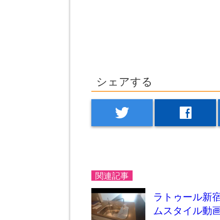
シェアする
twitter
facebook
関連記事
ラトゥール新宿
ムスタイル動