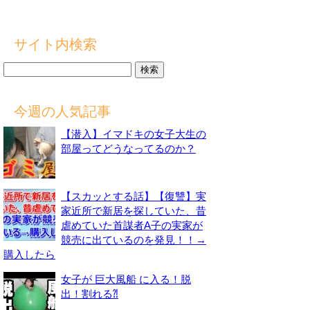
サイト内検索
検
索:
今週の人気記事
【潜入】イマドキの女子大生の
部屋ってどうなってるのか？
【スカッとする話】【復讐】実
家近所で新居を探していた、昔
虐めていた首謀者A子の実家が
競売に出ているのを発見！！→
購入したら
女子が 巨大風船 に入る！脱
出！割れる⁈