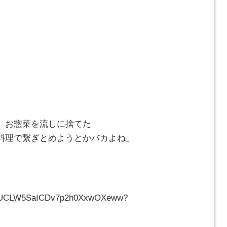
、お惣菜を流しに捨てた
料理で繋ぎとめようとかバカよね」
el/UCLW5SaICDv7p2h0XxwOXeww?