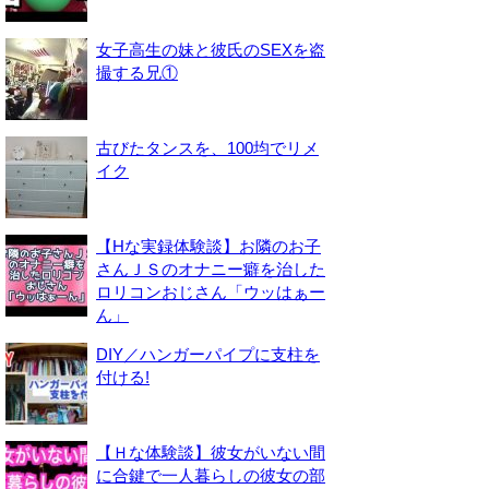
女子高生の妹と彼氏のSEXを盗
撮する兄①
古びたタンスを、100均でリメ
イク
【Hな実録体験談】お隣のお子
さんＪＳのオナニー癖を治した
ロリコンおじさん「ウッはぁー
ん」
DIY／ハンガーパイプに支柱を
付ける!
【Ｈな体験談】彼女がいない間
に合鍵で一人暮らしの彼女の部