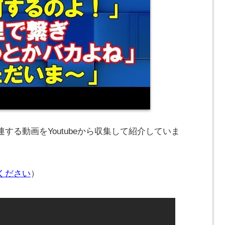
する動画をYoutubeから収集して紹介していま
ください
）