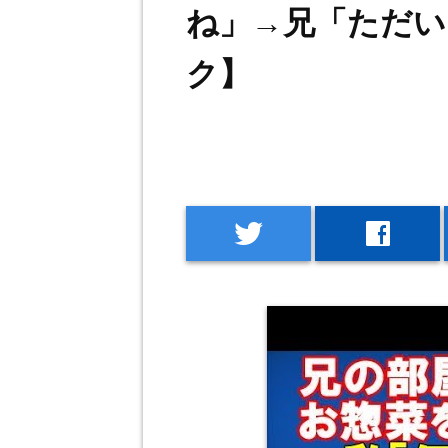
ね」→兄「ただい
ク】
twitter
facebook