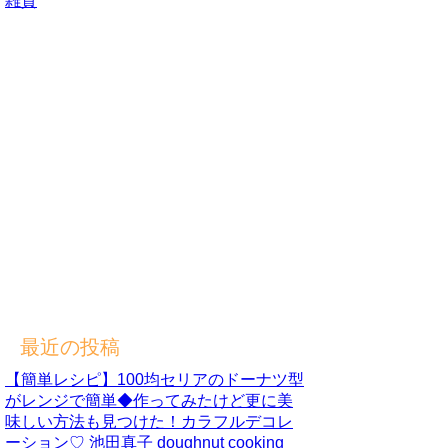
雑貨
最近の投稿
【簡単レシピ】100均セリアのドーナツ型
がレンジで簡単◆作ってみたけど更に美
味しい方法も見つけた！カラフルデコレ
ーション♡ 池田真子 doughnut cooking