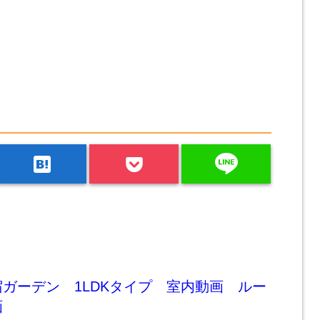
line
hatenabookmark
ガーデン 1LDKタイプ 室内動画 ルー
画