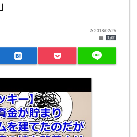
｣
2018/02/25
time
folder
動画
line
hatenabookmark