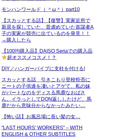
モンハンワールド（ ＾ω＾）part10
【スカッとする話】【復讐】実家近所で
新居を探していた、昔虐めていた首謀者A
子の実家が競売に出ているのを発見！！
→購入したら
【100均購入品】DAISO Seriaでの購入品
超オススメコスメ！？
DIY／ハンガーパイプに支柱を付ける!
スカッとする話 引きこもり登校拒否に
ニートの子供達を凄いとアゲて、私の妹
がパートなのをディスる馬鹿なおばさ
ん。イラっとしてDQN返ししたけど、馬
鹿だから意味分からなかったみたい…
【怖い話】お風呂場に長い髪の女…
“LAST HOURS’ WORKERS” – WITH
ENGLISH & OTHER SUBTITLES