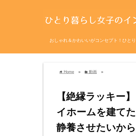
おしゃれ＆かわいいがコンセプト！ひとり
Home
»
動画
»
home
folder
【絶縁ラッキー】
イホームを建てた
静養させたいから