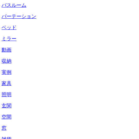
バスルーム
パーテーション
ベッド
ミラー
動画
収納
実例
家具
照明
玄関
空間
窓