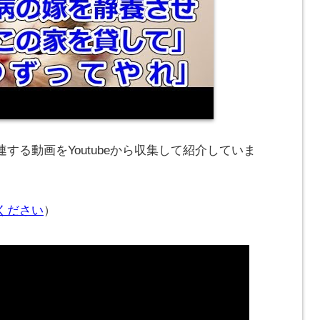
する動画をYoutubeから収集して紹介していま
ください
）