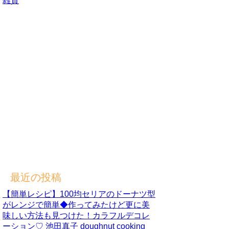
雑貨
最近の投稿
【簡単レシピ】100均セリアのドーナツ型
がレンジで簡単◆作ってみたけど更に美
味しい方法も見つけた！カラフルデコレ
ーション♡ 池田真子 doughnut cooking