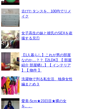
古びたタンスを、100均でリメ
イク
女子高生の妹と彼氏のSEXを盗
撮する兄①
【1人暮らし】これが男の部屋
なのか…？？【2LDK】【 部屋
紹介 部屋晒し】【 インテリア
】【 物件 】
洗濯物で判る私生活、独身女性
編まとめ３
愛美-5cm★23日目★裸の女
を。。