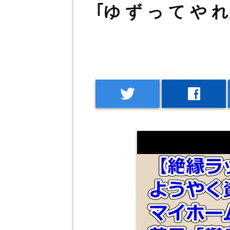
｢ゆ ず っ て や れ
twitter
facebook