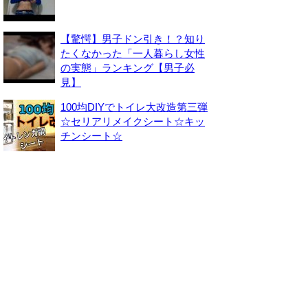
【驚愕】男子ドン引き！？知り
たくなかった「一人暮らし女性
の実態」ランキング【男子必
見】
100均DIYでトイレ大改造第三弾
☆セリアリメイクシート☆キッ
チンシート☆