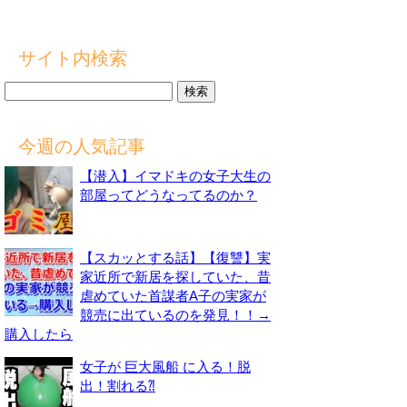
サイト内検索
検
索:
今週の人気記事
【潜入】イマドキの女子大生の
部屋ってどうなってるのか？
【スカッとする話】【復讐】実
家近所で新居を探していた、昔
虐めていた首謀者A子の実家が
競売に出ているのを発見！！→
購入したら
女子が 巨大風船 に入る！脱
出！割れる⁈