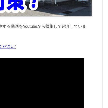
する動画をYoutubeから収集して紹介していま
ください
）