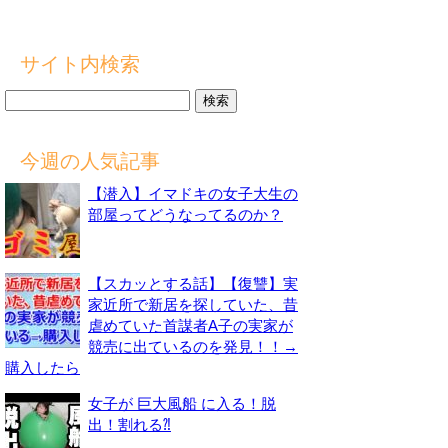
サイト内検索
検
索:
今週の人気記事
【潜入】イマドキの女子大生の
部屋ってどうなってるのか？
【スカッとする話】【復讐】実
家近所で新居を探していた、昔
虐めていた首謀者A子の実家が
競売に出ているのを発見！！→
購入したら
女子が 巨大風船 に入る！脱
出！割れる⁈