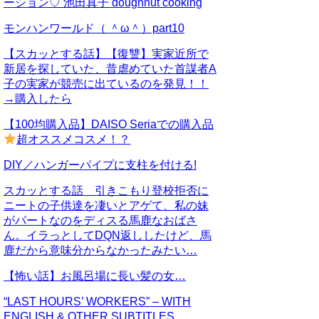
ーション♡ 池田真子 doughnut cooking
モンハンワールド（ ＾ω＾）part10
【スカッとする話】【復讐】実家近所で
新居を探していた、昔虐めていた首謀者A
子の実家が競売に出ているのを発見！！
→購入したら
【100均購入品】DAISO Seriaでの購入品
超オススメコスメ！？
DIY／ハンガーパイプに支柱を付ける!
スカッとする話 引きこもり登校拒否に
ニートの子供達を凄いとアゲて、私の妹
がパートなのをディスる馬鹿なおばさ
ん。イラっとしてDQN返ししたけど、馬
鹿だから意味分からなかったみたい…
【怖い話】お風呂場に長い髪の女…
“LAST HOURS’ WORKERS” – WITH
ENGLISH & OTHER SUBTITLES