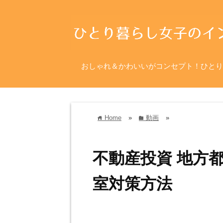
おしゃれ＆かわいいがコンセプト！ひとり
Home
»
動画
»
home
folder
不動産投資 地方
室対策方法