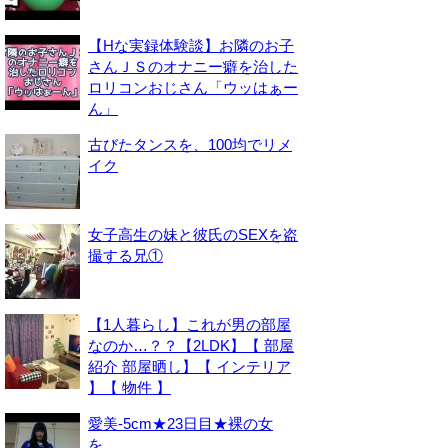
【Hな実録体験談】お隣のお子
さんＪＳのオナニー癖を治した
ロリコンおじさん「ウッはぁー
ん」
古びたタンスを、100均でリメ
イク
女子高生の妹と彼氏のSEXを盗
撮する兄①
【1人暮らし】これが男の部屋
なのか…？？【2LDK】【 部屋
紹介 部屋晒し】【 インテリア
】【 物件 】
愛美-5cm★23日目★裸の女
を。。