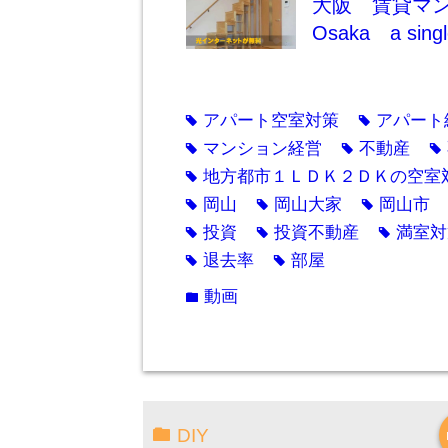
大阪 賃貸マンシ
Osaka a single
アパート空室対策
アパート
tag
tag
マンション経営
不動産
tag
tag
tag
地方都市１ＬＤＫ２ＤＫの空室
tag
岡山
岡山大家
岡山市
tag
tag
tag
投資
投資不動産
満室対
tag
tag
tag
退去率
部屋
tag
tag
動画
folder
DIY