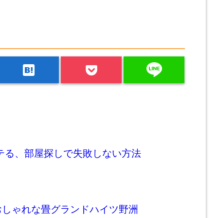
line
hatenabookmark
テる、部屋探しで失敗しない方法
おしゃれな畳グランドハイツ野洲