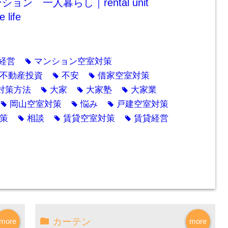
ョン 一人暮らし｜rental unit
 life
経営
マンション空室対策
tag
不動産投資
不安
借家空室対策
tag
tag
対策方法
大家
大家塾
大家業
tag
tag
tag
岡山空室対策
悩み
戸建空室対策
tag
tag
tag
策
相談
賃貸空室対策
賃貸経営
tag
tag
tag
カーテン
more
more