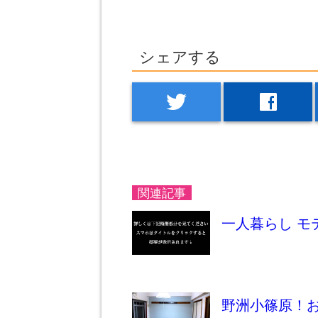
シェアする
twitter
facebook
関連記事
一人暮らし モ
野洲小篠原！