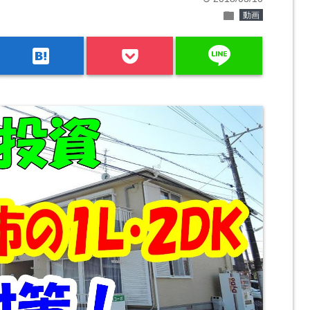
folder
動画
line
hatenabookmark