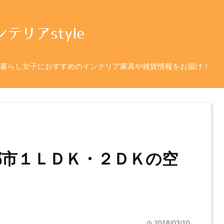
暮らし女子におすすめのインテリア家具や雑貨情報をお届け！
都市１ＬＤＫ・２ＤＫの空
2018/03/10
time