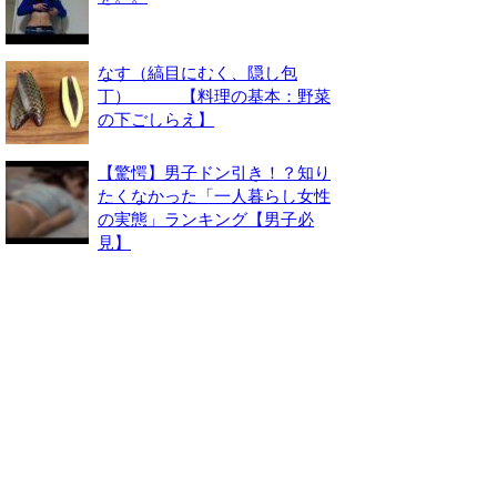
なす（縞目にむく、隠し包
丁） 【料理の基本：野菜
の下ごしらえ】
【驚愕】男子ドン引き！？知り
たくなかった「一人暮らし女性
の実態」ランキング【男子必
見】