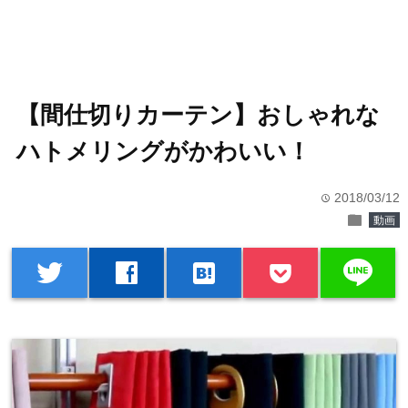
【間仕切りカーテン】おしゃれな
ハトメリングがかわいい！
2018/03/12
time
folder
動画
line
twitter
facebook
hatenabookmark