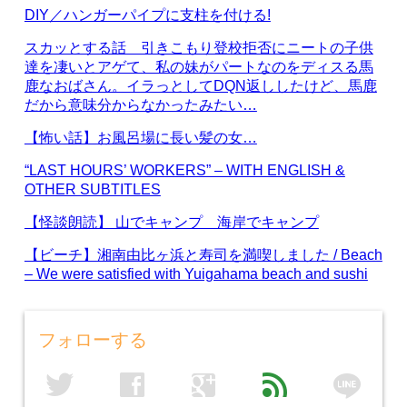
DIY／ハンガーパイプに支柱を付ける!
スカッとする話 引きこもり登校拒否にニートの子供
達を凄いとアゲて、私の妹がパートなのをディスる馬
鹿なおばさん。イラっとしてDQN返ししたけど、馬鹿
だから意味分からなかったみたい…
【怖い話】お風呂場に長い髪の女…
“LAST HOURS’ WORKERS” – WITH ENGLISH &
OTHER SUBTITLES
【怪談朗読】 山でキャンプ 海岸でキャンプ
【ビーチ】湘南由比ヶ浜と寿司を満喫しました / Beach
– We were satisfied with Yuigahama beach and sushi
フォローする
line
twitter
facebook
google
feed