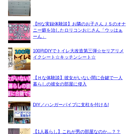
【Hな実録体験談】お隣のお子さんＪＳのオナ
ニー癖を治したロリコンおじさん「ウッはぁ
ーん」
100均DIYでトイレ大改造第三弾☆セリアリメ
イクシート☆キッチンシート☆
【Ｈな体験談】彼女がいない間に合鍵で一人
暮らしの彼女の部屋に侵入
DIY／ハンガーパイプに支柱を付ける!
【1人暮らし】これが男の部屋なのか…？？