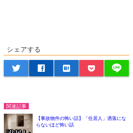
シェアする
line
twitter
facebook
hatenabookmark
関連記事
【事故物件の怖い話】「住居人」洒落にな
らないほど怖い話