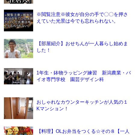
※閲覧注意※彼女が自分の手で〇〇を押さ
えていた光景は今でも忘れられない。
【部屋紹介】おせちんが一人暮らし始めま
した！
1年生・鉢物ラッピング練習 新潟農業・バ
イオ専門学校 園芸デザイン科
おしゃれなカウンターキッチンが人気の１
Kマンション！
【料理】OLお弁当をつくる☆その８【一人