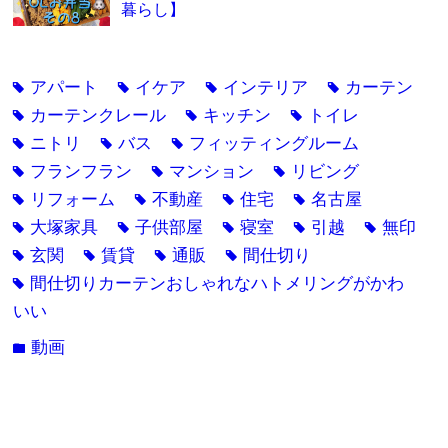
暮らし】
アパート
イケア
インテリア
カーテン
tag
tag
tag
tag
カーテンクレール
キッチン
トイレ
tag
tag
tag
ニトリ
バス
フィッティングルーム
tag
tag
tag
フランフラン
マンション
リビング
tag
tag
tag
リフォーム
不動産
住宅
名古屋
tag
tag
tag
tag
大塚家具
子供部屋
寝室
引越
無印
tag
tag
tag
tag
tag
玄関
賃貸
通販
間仕切り
tag
tag
tag
tag
間仕切りカーテンおしゃれなハトメリングがかわ
tag
いい
動画
folder