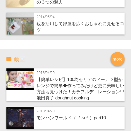
の３つの魅力
2014/05/04
鏡を活用して部屋を広くおしゃれに見せるコ
ツ
動画
more
2018/04/20
【簡単レシピ】100均セリアのドーナツ型が
レンジで簡単◆作ってみたけど更に美味しい
方法も見つけた！カラフルデコレーション♡
池田真子 doughnut cooking
2018/04/20
モンハンワールド（ ＾ω＾）part10