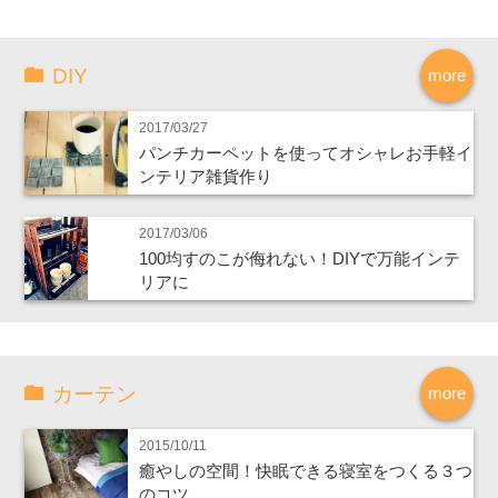
DIY
more
2017/03/27
パンチカーペットを使ってオシャレお手軽イ
ンテリア雑貨作り
2017/03/06
100均すのこが侮れない！DIYで万能インテ
リアに
カーテン
more
2015/10/11
癒やしの空間！快眠できる寝室をつくる３つ
のコツ