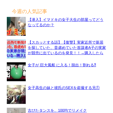
索:
今週の人気記事
【潜入】イマドキの女子大生の部屋ってどう
なってるのか？
【スカッとする話】【復讐】実家近所で新居
を探していた、昔虐めていた首謀者A子の実家
が競売に出ているのを発見！！→購入したら
女子が 巨大風船 に入る！脱出！割れる⁈
女子高生の妹と彼氏のSEXを盗撮する兄①
古びたタンスを、100均でリメイク