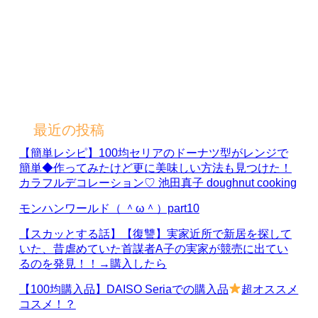
最近の投稿
【簡単レシピ】100均セリアのドーナツ型がレンジで
簡単◆作ってみたけど更に美味しい方法も見つけた！
カラフルデコレーション♡ 池田真子 doughnut cooking
モンハンワールド（ ＾ω＾）part10
【スカッとする話】【復讐】実家近所で新居を探して
いた、昔虐めていた首謀者A子の実家が競売に出てい
るのを発見！！→購入したら
【100均購入品】DAISO Seriaでの購入品
超オススメ
コスメ！？