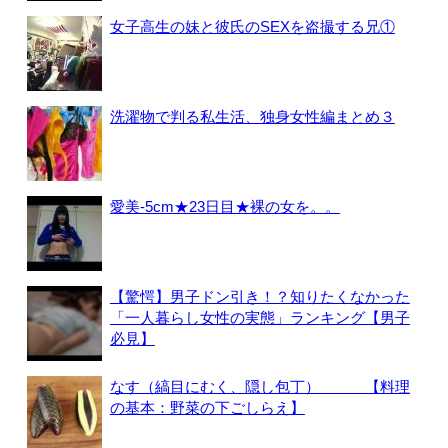
女子高生の妹と彼氏のSEXを盗撮する兄①
洗濯物で判る私生活、独身女性編まとめ３
愛美-5cm★23日目★裸の女を。。
【驚愕】男子ドン引き！？知りたくなかった
「一人暮らし女性の実態」ランキング【男子
必見】
なす（縞目にむく、隠し包丁） 【料理
の基本：野菜の下ごしらえ】