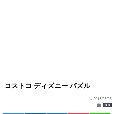
コストコ ディズニー パズル
2018/03/25
time
folder
動画