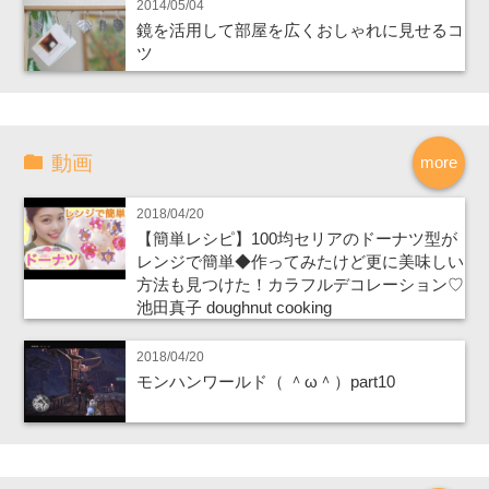
2014/05/04
鏡を活用して部屋を広くおしゃれに見せるコ
ツ
動画
more
2018/04/20
【簡単レシピ】100均セリアのドーナツ型が
レンジで簡単◆作ってみたけど更に美味しい
方法も見つけた！カラフルデコレーション♡
池田真子 doughnut cooking
2018/04/20
モンハンワールド（ ＾ω＾）part10