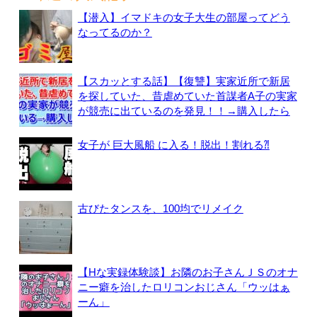
【潜入】イマドキの女子大生の部屋ってどう
なってるのか？
【スカッとする話】【復讐】実家近所で新居
を探していた、昔虐めていた首謀者A子の実家
が競売に出ているのを発見！！→購入したら
女子が 巨大風船 に入る！脱出！割れる⁈
古びたタンスを、100均でリメイク
【Hな実録体験談】お隣のお子さんＪＳのオナ
ニー癖を治したロリコンおじさん「ウッはぁ
ーん」