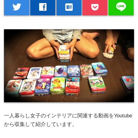
line
twitter
facebook
hatenabookmark
一人暮らし女子のインテリアに関連する動画をYoutube
から収集して紹介しています。