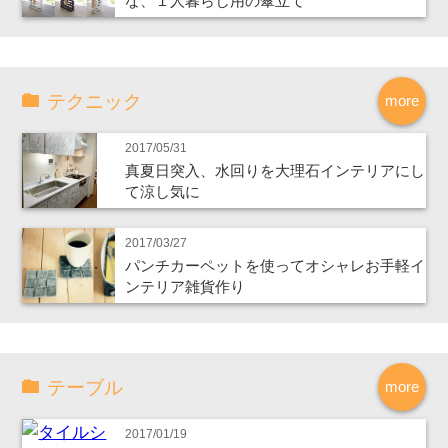
な、１人暮らし用の傘立て
テクニック
more
2017/05/31
真夏日突入、水回りを大理石インテリアにし
て涼し気に
2017/03/27
パンチカーペットを使ってオシャレお手軽イ
ンテリア雑貨作り
テーブル
more
2017/01/19