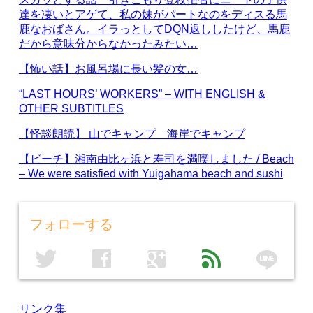
達を凄いとアゲて、私の妹がパートなのをディスる馬
鹿なおばさん。イラっとしてDQN返ししたけど、馬鹿
だから意味分からなかったみたい…
【怖い話】お風呂場に長い髪の女…
“LAST HOURS’ WORKERS” – WITH ENGLISH &
OTHER SUBTITLES
【怪談朗読】 山でキャンプ 海岸でキャンプ
【ビーチ】湘南由比ヶ浜と寿司を満喫しました / Beach
– We were satisfied with Yuigahama beach and sushi
フォローする
line
twitter
facebook
google
feed
リンク集