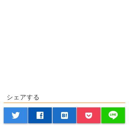
シェアする
line
twitter
facebook
hatenabookmark