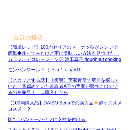
最近の投稿
【簡単レシピ】100均セリアのドーナツ型がレンジで
簡単◆作ってみたけど更に美味しい方法も見つけた！
カラフルデコレーション♡ 池田真子 doughnut cooking
モンハンワールド（ ＾ω＾）part10
【スカッとする話】【復讐】実家近所で新居を探して
いた、昔虐めていた首謀者A子の実家が競売に出てい
るのを発見！！→購入したら
【100均購入品】DAISO Seriaでの購入品
超オススメ
コスメ！？
DIY／ハンガーパイプに支柱を付ける!
スカッとする話 引きこもり登校拒否にニートの子供